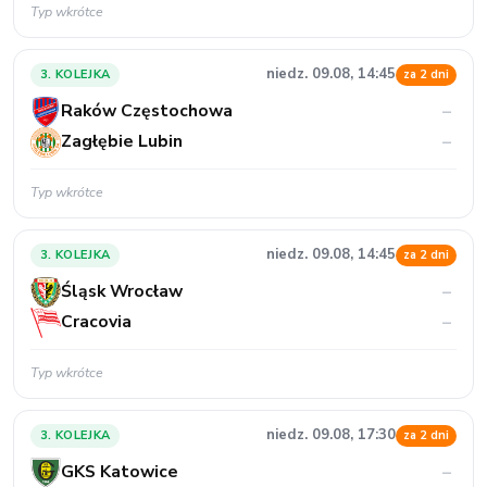
Typ wkrótce
niedz. 09.08, 14:45
3. KOLEJKA
za 2 dni
Raków Częstochowa
–
Zagłębie Lubin
–
Typ wkrótce
niedz. 09.08, 14:45
3. KOLEJKA
za 2 dni
Śląsk Wrocław
–
Cracovia
–
Typ wkrótce
niedz. 09.08, 17:30
3. KOLEJKA
za 2 dni
GKS Katowice
–