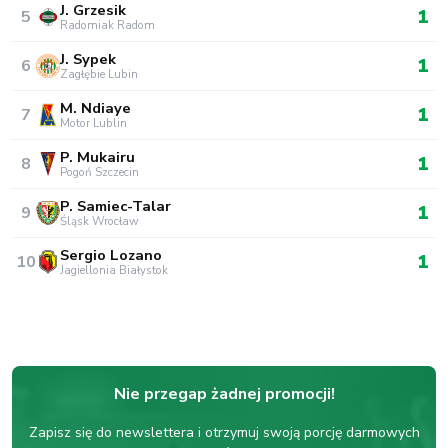
J. Grzesik
1
5
Radomiak Radom
J. Sypek
1
6
Zagłębie Lubin
M. Ndiaye
1
7
Motor Lublin
P. Mukairu
1
8
Pogoń Szczecin
P. Samiec-Talar
1
9
Śląsk Wrocław
Sergio Lozano
1
10
Jagiellonia Białystok
Nie przegap żadnej promocji!
Zapisz się do newslettera i otrzymuj swoją porcję darmowych