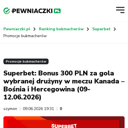
Pewniaczki.pl
Ranking bukmacherów
Superbet
Promocje bukmacherów
Promocje bukmacherów
Superbet: Bonus 300 PLN za gola
wybranej drużyny w meczu Kanada –
Bośnia i Hercegowina (09-
12.06.2026)
szymon
09.06.2026 19:31
0