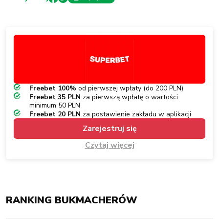
Freebet 100%
od pierwszej wpłaty (do 200 PLN)
Freebet 35 PLN
za pierwszą wpłatę o wartości
minimum 50 PLN
Freebet 20 PLN
za postawienie zakładu w aplikacji
Zarejestruj się
Czytaj więcej
RANKING BUKMACHERÓW