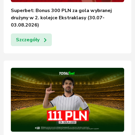
Superbet: Bonus 300 PLN za gola wybranej
drużyny w 2. kolejce Ekstraklasy (30.07-
03.08.2026)
Szczegóły