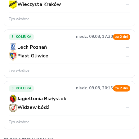
Wieczysta Kraków
–
Typ wkrótce
niedz. 09.08, 17:30
3. KOLEJKA
za 2 dni
Lech Poznań
–
Piast Gliwice
–
Typ wkrótce
niedz. 09.08, 20:15
3. KOLEJKA
za 2 dni
Jagiellonia Białystok
–
Widzew Łódź
–
Typ wkrótce
W KOLEJNYCH DNIACH