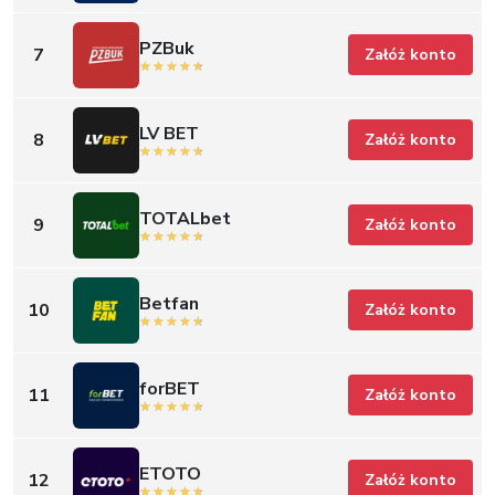
PZBuk
7
Załóż konto
LV BET
8
Załóż konto
TOTALbet
9
Załóż konto
Betfan
10
Załóż konto
forBET
11
Załóż konto
ETOTO
12
Załóż konto