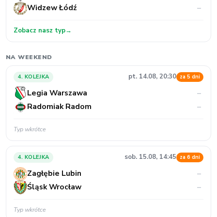
Widzew Łódź
–
Zobacz nasz typ
→
NA WEEKEND
pt. 14.08, 20:30
4. KOLEJKA
za 5 dni
Legia Warszawa
–
Radomiak Radom
–
Typ wkrótce
sob. 15.08, 14:45
4. KOLEJKA
za 6 dni
Zagłębie Lubin
–
Śląsk Wrocław
–
Typ wkrótce