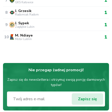
1
7
GKS Katowice
J. Grzesik
1
8
Radomiak Radom
J. Sypek
1
9
Zagłębie Lubin
M. Ndiaye
1
10
Motor Lublin
Nie przegap żadnej promocji!
Zapisz się do newslettera i otrzymuj swoją porcję darmowych
typów!