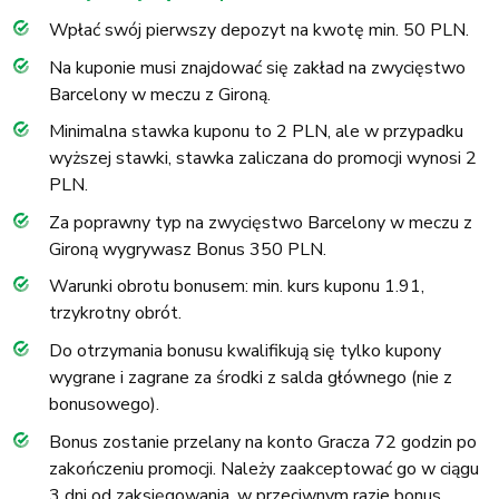
Wpłać swój pierwszy depozyt na kwotę min. 50 PLN.
Na kuponie musi znajdować się zakład na zwycięstwo
Barcelony w meczu z Gironą.
Minimalna stawka kuponu to 2 PLN, ale w przypadku
wyższej stawki, stawka zaliczana do promocji wynosi 2
PLN.
Za poprawny typ na zwycięstwo Barcelony w meczu z
Gironą wygrywasz Bonus 350 PLN.
Warunki obrotu bonusem: min. kurs kuponu 1.91,
trzykrotny obrót.
Do otrzymania bonusu kwalifikują się tylko kupony
wygrane i zagrane za środki z salda głównego (nie z
bonusowego).
Bonus zostanie przelany na konto Gracza 72 godzin po
zakończeniu promocji. Należy zaakceptować go w ciągu
3 dni od zaksięgowania, w przeciwnym razie bonus