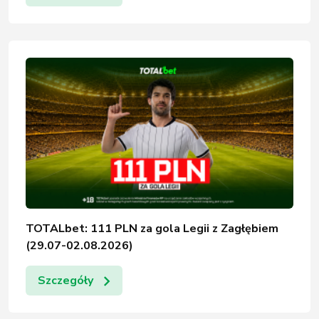
TOTALbet: 111 PLN za gola Legii z Zagłębiem
(29.07-02.08.2026)
Szczegóły