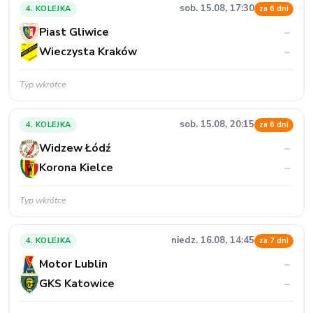
sob. 15.08, 17:30
4. KOLEJKA
za 6 dni
Piast Gliwice
–
Wieczysta Kraków
–
Typ wkrótce
sob. 15.08, 20:15
4. KOLEJKA
za 6 dni
Widzew Łódź
–
Korona Kielce
–
Typ wkrótce
niedz. 16.08, 14:45
4. KOLEJKA
za 7 dni
Motor Lublin
–
GKS Katowice
–