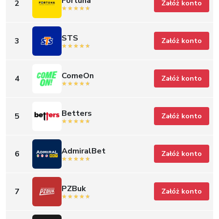
Fortuna
2
Załóż konto
STS
3
Załóż konto
ComeOn
4
Załóż konto
Betters
5
Załóż konto
AdmiralBet
6
Załóż konto
PZBuk
7
Załóż konto