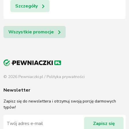
Szczegóły
Wszystkie promocje
© 2026 Pewniaczki.pl /
Polityka prywatności
Newsletter
Zapisz się do newslettera i otrzymuj swoją porcję darmowych
typów!