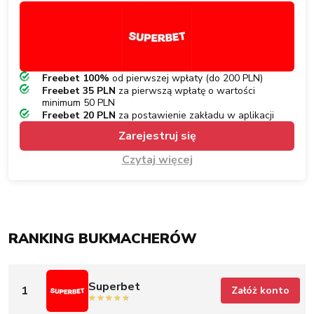
Freebet 100%
od pierwszej wpłaty (do 200 PLN)
Freebet 35 PLN
za pierwszą wpłatę o wartości
minimum 50 PLN
Freebet 20 PLN
za postawienie zakładu w aplikacji
Zarejestruj się
Czytaj więcej
RANKING BUKMACHERÓW
Superbet
1
Załóż konto