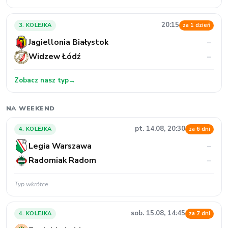
20:15
3. KOLEJKA
za 1 dzień
Jagiellonia Białystok
–
Widzew Łódź
–
Zobacz nasz typ
→
NA WEEKEND
pt. 14.08, 20:30
4. KOLEJKA
za 6 dni
Legia Warszawa
–
Radomiak Radom
–
Typ wkrótce
sob. 15.08, 14:45
4. KOLEJKA
za 7 dni