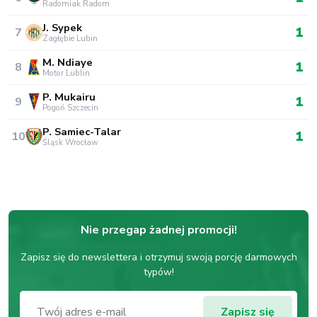
Radomiak Radom
J. Sypek
1
7
Zagłębie Lubin
M. Ndiaye
1
8
Motor Lublin
P. Mukairu
1
9
Pogoń Szczecin
P. Samiec-Talar
1
10
Śląsk Wrocław
Nie przegap żadnej promocji!
Zapisz się do newslettera i otrzymuj swoją porcję darmowych
typów!