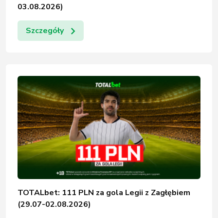
03.08.2026)
Szczegóły
TOTALbet: 111 PLN za gola Legii z Zagłębiem
(29.07-02.08.2026)