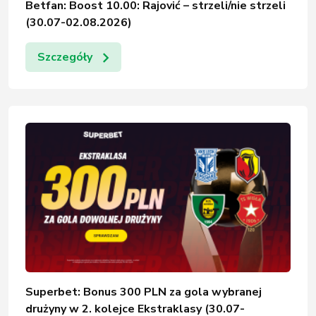
Betfan: Boost 10.00: Rajović – strzeli/nie strzeli
(30.07-02.08.2026)
Szczegóły
Superbet: Bonus 300 PLN za gola wybranej
drużyny w 2. kolejce Ekstraklasy (30.07-