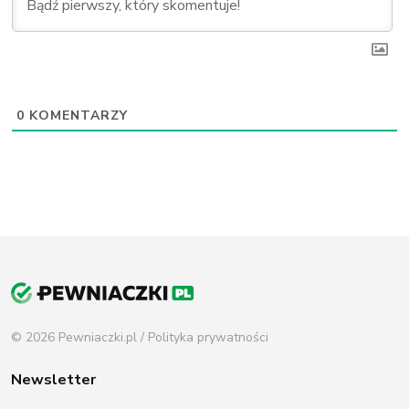
0
KOMENTARZY
© 2026 Pewniaczki.pl /
Polityka prywatności
Newsletter