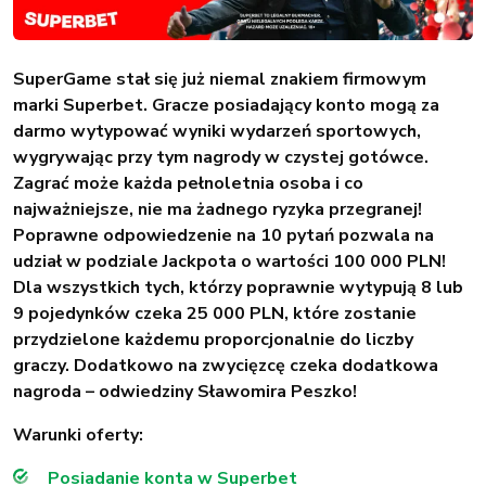
SuperGame stał się już niemal znakiem firmowym
marki Superbet. Gracze posiadający konto mogą za
darmo wytypować wyniki wydarzeń sportowych,
wygrywając przy tym nagrody w czystej gotówce.
Zagrać może każda pełnoletnia osoba i co
najważniejsze, nie ma żadnego ryzyka przegranej!
Poprawne odpowiedzenie na 10 pytań pozwala na
udział w podziale Jackpota o wartości 100 000 PLN!
Dla wszystkich tych, którzy poprawnie wytypują 8 lub
9 pojedynków czeka 25 000 PLN, które zostanie
przydzielone każdemu proporcjonalnie do liczby
graczy. Dodatkowo na zwycięzcę czeka dodatkowa
nagroda – odwiedziny Sławomira Peszko!
Warunki oferty:
Posiadanie konta w Superbet