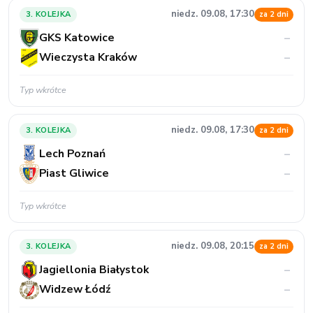
niedz. 09.08, 17:30
3. KOLEJKA
za 2 dni
GKS Katowice
–
Wieczysta Kraków
–
Typ wkrótce
niedz. 09.08, 17:30
3. KOLEJKA
za 2 dni
Lech Poznań
–
Piast Gliwice
–
Typ wkrótce
niedz. 09.08, 20:15
3. KOLEJKA
za 2 dni
Jagiellonia Białystok
–
Widzew Łódź
–