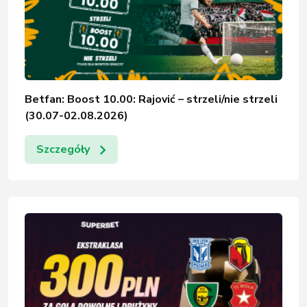
Betfan: Boost 10.00: Rajović – strzeli/nie strzeli
(30.07-02.08.2026)
Szczegóły