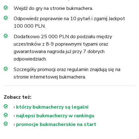
Wejdź do gry na stronie bukmachera.
Odpowiedz poprawnie na 10 pytań i zgarnij Jackpot
100 000 PLN.
Dodatkowo 25 000 PLN do podziału między
uczestników z 8-9 poprawnymi typami oraz
gwarantowana nagroda już przy 7 dobrych
odpowiedziach.
Szczegóły promocji oraz regulamin znajdują się na
stronie internetowej bukmachera.
Zobacz też:
›
którzy bukmacherzy są legalni
›
najlepsi bukmacherzy w rankingu
›
promocje bukmacherskie na start