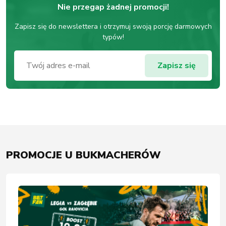
Nie przegap żadnej promocji!
Zapisz się do newslettera i otrzymuj swoją porcję darmowych
typów!
PROMOCJE U BUKMACHERÓW