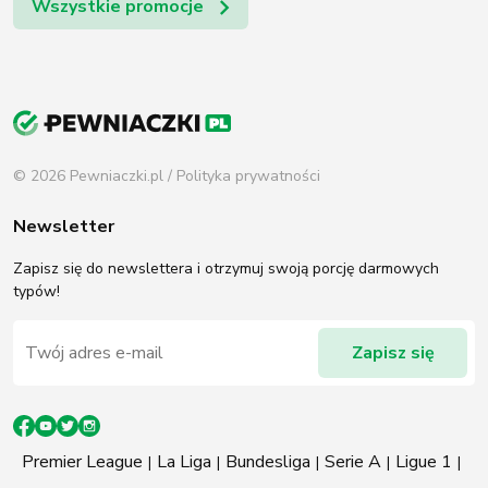
Wszystkie promocje
© 2026 Pewniaczki.pl /
Polityka prywatności
Newsletter
Zapisz się do newslettera i otrzymuj swoją porcję darmowych
typów!
Premier League
La Liga
Bundesliga
Serie A
Ligue 1