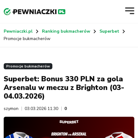
Pewniaczki.pl
Ranking bukmacherów
Superbet
Promocje bukmacherów
Promocje bukmacherów
Superbet: Bonus 330 PLN za gola
Arsenalu w meczu z Brighton (03-
04.03.2026)
szymon
03.03.2026 11:30
0