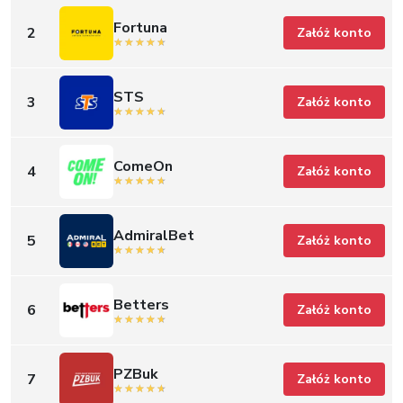
Fortuna
2
Załóż konto
STS
3
Załóż konto
ComeOn
4
Załóż konto
AdmiralBet
5
Załóż konto
Betters
6
Załóż konto
PZBuk
7
Załóż konto