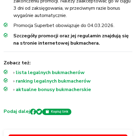
zakończeniu promocji. Należy zaakceptować go w ciągu
3 dni od zaksięgowania, w przeciwnym razie bonus
wygaśnie automatycznie.
Promocja Superbet obowiązuje do 04.03.2026.
Szczegóły promocji oraz jej regulamin znajdują się
na stronie internetowej bukmachera.
Zobacz też:
›
lista legalnych bukmacherów
›
ranking legalnych bukmacherów
›
aktualne bonusy bukmacherskie
Podaj dalej
Kopiuj link