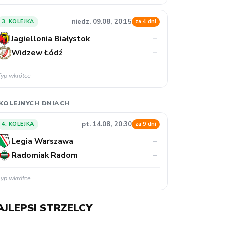
niedz. 09.08, 20:15
3. KOLEJKA
za 4 dni
Jagiellonia Białystok
–
Widzew Łódź
–
Typ wkrótce
KOLEJNYCH DNIACH
pt. 14.08, 20:30
4. KOLEJKA
za 9 dni
Legia Warszawa
–
Radomiak Radom
–
Typ wkrótce
AJLEPSI STRZELCY