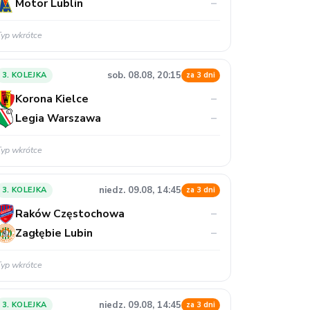
Motor Lublin
–
Typ wkrótce
sob. 08.08, 20:15
3. KOLEJKA
za 3 dni
Korona Kielce
–
Legia Warszawa
–
Typ wkrótce
niedz. 09.08, 14:45
3. KOLEJKA
za 3 dni
Raków Częstochowa
–
Zagłębie Lubin
–
Typ wkrótce
niedz. 09.08, 14:45
3. KOLEJKA
za 3 dni