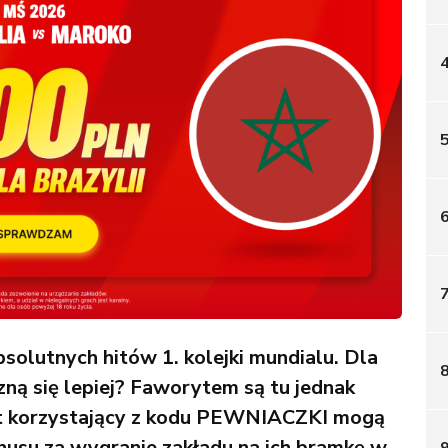
bsolutnych hitów 1. kolejki mundialu. Dla
ną się lepiej? Faworytem są tu jednak
bet korzystający z kodu PEWNIACZKI mogą
usu za wygranie zakładu na ich bramkę w