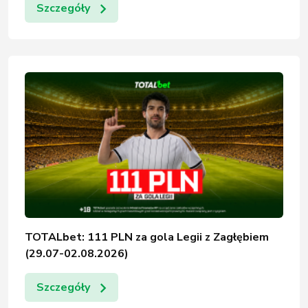
Szczegóły
TOTALbet: 111 PLN za gola Legii z Zagłębiem
(29.07-02.08.2026)
Szczegóły