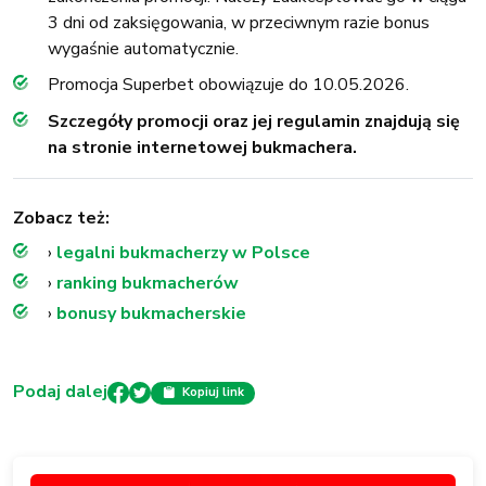
3 dni od zaksięgowania, w przeciwnym razie bonus
wygaśnie automatycznie.
Promocja Superbet obowiązuje do 10.05.2026.
Szczegóły promocji oraz jej regulamin znajdują się
na stronie internetowej bukmachera.
Zobacz też:
›
legalni bukmacherzy w Polsce
›
ranking bukmacherów
›
bonusy bukmacherskie
Podaj dalej
Kopiuj link