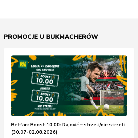
PROMOCJE U BUKMACHERÓW
Betfan: Boost 10.00: Rajović – strzeli/nie strzeli
(30.07-02.08.2026)