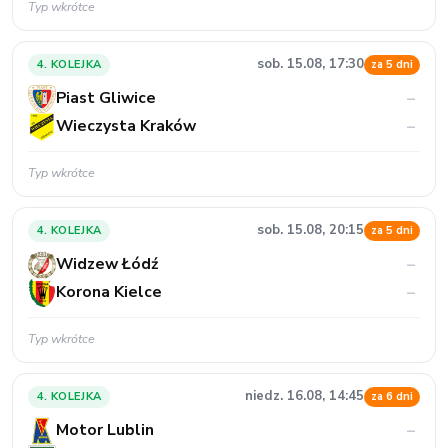
Typ wkrótce
sob. 15.08, 17:30
4. KOLEJKA
za 5 dni
Piast Gliwice
–
Wieczysta Kraków
–
Typ wkrótce
sob. 15.08, 20:15
4. KOLEJKA
za 5 dni
Widzew Łódź
–
Korona Kielce
–
Typ wkrótce
niedz. 16.08, 14:45
4. KOLEJKA
za 6 dni
Motor Lublin
–