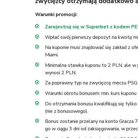
zwycięzcy otrzymają dodatkowo 
Warunki promocji:
Zarejestruj się w Superbet z kodem 
Wpłać swój pierwszy depozyt na kwotę mi
Na kuponie musi znajdować się zakład z o
Miami.
Minimalna stawka kuponu to 2 PLN, ale w 
wynosi 2 PLN.
Za poprawny typ na zwycięzcę meczu PSG
Warunki obrotu bonusem: min. kurs kuponu 1
Do otrzymania bonusu kwalifikują się tylk
(nie z bonusowego).
Bonus zostanie przelany na konto Gracza 
go w ciągu 3 dni od zaksięgowania, w prze