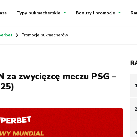
asa
Typy bukmacherskie
Bonusy i promocje
Ra
perbet
Promocje bukmacherów
R
N za zwycięzcę meczu PSG –
025)