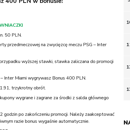
aż 400 PLN w bonusie!
1
PEWNIACZKI
n. 50 PLN.
1
ferty przedmeczowej na zwycięzcę meczu PSG – Inter
przypadku wyższej stawki, stawka zaliczana do promocji
1
 – Inter Miami wygrywasz Bonus 400 PLN.
.91, trzykrotny obrót.
1
o kupony wygrane i zagrane za środki z salda głównego
72 godzin po zakończeniu promocji. Należy zaakceptować
ciwnym razie bonus wygaśnie automatycznie.
N