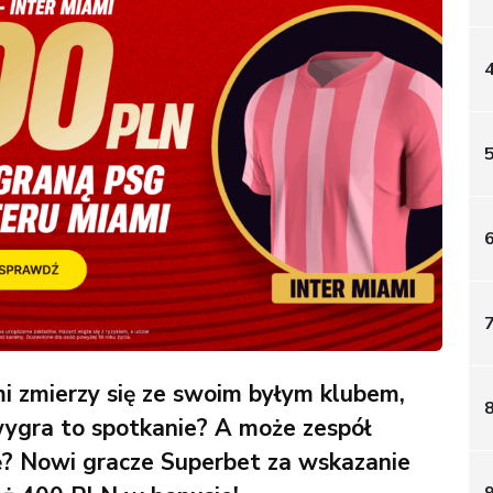
i zmierzy się ze swoim byłym klubem,
wygra to spotkanie? A może zespół
? Nowi gracze Superbet za wskazanie