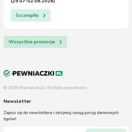
(29.07-02.08.2026)
Szczegóły
Wszystkie promocje
© 2026 Pewniaczki.pl /
Polityka prywatności
Newsletter
Zapisz się do newslettera i otrzymuj swoją porcję darmowych
typów!