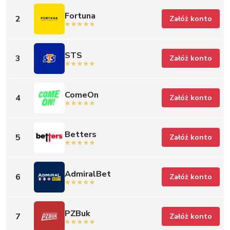
Fortuna
2
Załóż konto
STS
3
Załóż konto
ComeOn
4
Załóż konto
Betters
5
Załóż konto
AdmiralBet
6
Załóż konto
PZBuk
7
Załóż konto