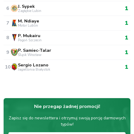
J. Sypek
1
6
Zagłębie Lubin
M. Ndiaye
1
7
Motor Lublin
P. Mukairu
1
8
Pogoń Szczecin
P. Samiec-Talar
1
9
Śląsk Wrocław
Sergio Lozano
1
10
Jagiellonia Białystok
Nie przegap żadnej promocji!
Zapisz się do newslettera i otrzymuj swoją porcję darmowych
typów!