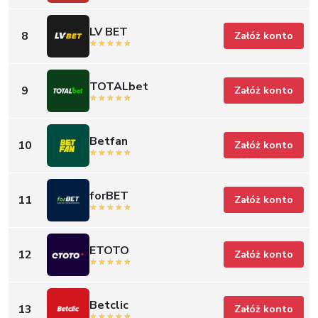
LV BET
8
Załóż konto
TOTALbet
9
Załóż konto
Betfan
10
Załóż konto
forBET
11
Załóż konto
ETOTO
12
Załóż konto
Betclic
13
Załóż konto