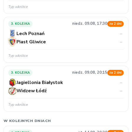
Typ wkrótce
niedz. 09.08, 17:30
3. KOLEJKA
za 2 dni
Lech Poznań
–
Piast Gliwice
–
Typ wkrótce
niedz. 09.08, 20:15
3. KOLEJKA
za 2 dni
Jagiellonia Białystok
–
Widzew Łódź
–
Typ wkrótce
W KOLEJNYCH DNIACH