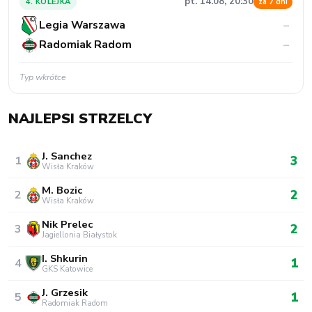
pt. 14.08, 20:30
4. KOLEJKA
za 7 dni
Legia Warszawa
–
Radomiak Radom
–
Typ wkrótce
NAJLEPSI STRZELCY
J. Sanchez
3
1
Wisła Kraków
M. Bozic
2
2
Wisła Kraków
Nik Prelec
2
3
Jagiellonia Białystok
I. Shkurin
1
4
GKS Katowice
J. Grzesik
1
5
Radomiak Radom