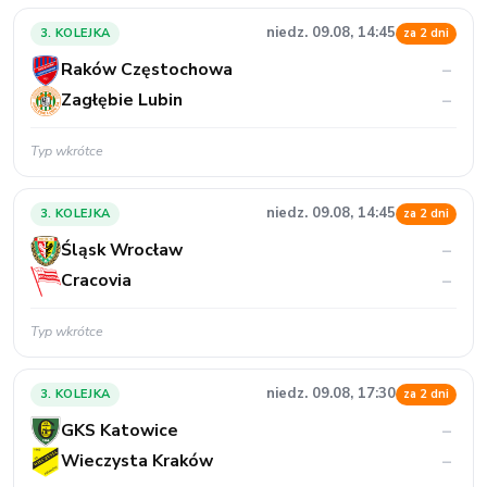
niedz. 09.08, 14:45
3. KOLEJKA
za 2 dni
Raków Częstochowa
–
Zagłębie Lubin
–
Typ wkrótce
niedz. 09.08, 14:45
3. KOLEJKA
za 2 dni
Śląsk Wrocław
–
Cracovia
–
Typ wkrótce
niedz. 09.08, 17:30
3. KOLEJKA
za 2 dni
GKS Katowice
–
Wieczysta Kraków
–