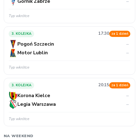
Górnik Zabrze
–
Typ wkrótce
17:30
3. KOLEJKA
za 1 dzień
Pogoń Szczecin
–
Motor Lublin
–
Typ wkrótce
20:15
3. KOLEJKA
za 1 dzień
Korona Kielce
–
Legia Warszawa
–
Typ wkrótce
NA WEEKEND