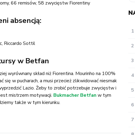
omy, 66 remisów, 58 zwycięstw Fiorentiny
N
eni absencją:
1
, Riccardo Sottil
2
 kursy w Betfan
3
iej wyrównany skład niż Fiorentina. Mourinho na 100%
4
ć się w pucharach, a musi przecież zlikwidować niesmak
wyprzedzić Lazio. Żeby to zrobić potrzebuje zwycięstw i
5
 jest mistrzem motywacji.
Bukmacher Betfan
w tym
idziemy także w tym kierunku.
6
7
8