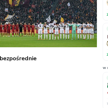
 bezpośrednie
W 