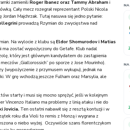
amki zamienili
Roger Ibanez oraz Tammy Abraham
i
NA
łówką. Cały mecz rozegrał reprezentant Polski Nicola
ię Jordan Majchrzak. Tutaj nasuwa się jedno pytanie:
llegrini
prowadzą Rzymian do zwycięstwa nad
ian. Na wylocie z klubu są
Eldor Shomurodov i Matias
i ma zostać wypożyczony do Getafe. Klub nadal
zolę, który jest głównym kandydatem do zastąpienia
 meczów „Giallorossich” po sporze z Jose Mourinho).
NA
zy (wypożyczenie z przymusem wykupu), jednak na
ki. W grę wchodzą jeszcze Fulham oraz Marsylia, ale
tów starty i musi się mocno sprężyć, jeśli w kolejnym
 Vincenzo Italiano ma problemy z linią ataku i nie do
i Jovicia.
Ten ostatni nabawił się z resztą kontuzji i w
tek roku dla Violi to remis z Monzą i wygrana z
eszona o niebo wyżej. Oczywiście szans florentczykom
my się ku gospodarzom.