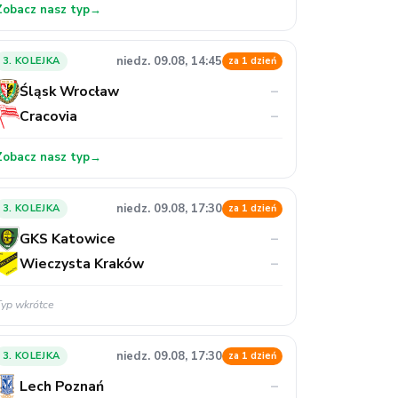
Zobacz nasz typ
→
niedz. 09.08, 14:45
3. KOLEJKA
za 1 dzień
Śląsk Wrocław
–
Cracovia
–
Zobacz nasz typ
→
niedz. 09.08, 17:30
3. KOLEJKA
za 1 dzień
GKS Katowice
–
Wieczysta Kraków
–
Typ wkrótce
niedz. 09.08, 17:30
3. KOLEJKA
za 1 dzień
Lech Poznań
–