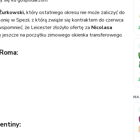
Żurkowski,
który ostatniego okresu nie może zaliczyć do
onię w Spezii, z którą zwiąże się kontraktem do czerwca
wspomnieć, że Leicester złożyło ofertę za
Nicolasa
ję jeszcze na początku zimowego okienka transferowego.
 Roma:
NA
entiny: