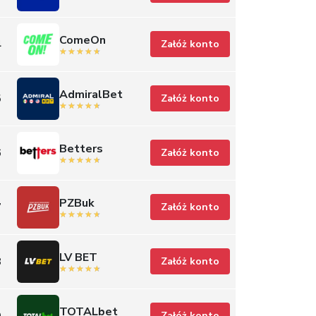
ComeOn
4
Załóż konto
AdmiralBet
5
Załóż konto
Betters
6
Załóż konto
PZBuk
7
Załóż konto
LV BET
8
Załóż konto
TOTALbet
Załóż konto