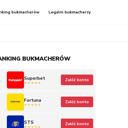
nking bukmacherów
Legalni bukmacherzy
ANKING BUKMACHERÓW
Superbet
1
Załóż konto
Fortuna
2
Załóż konto
STS
3
Załóż konto