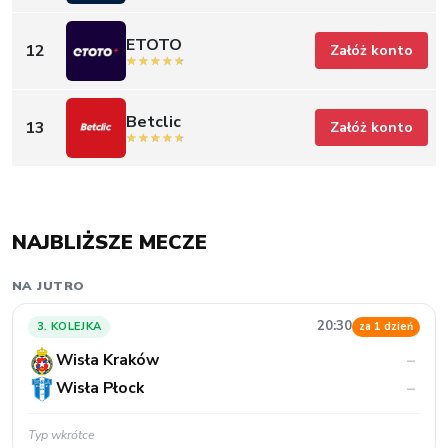
ETOTO
12
Załóż konto
Betclic
13
Załóż konto
NAJBLIŻSZE MECZE
NA JUTRO
20:30
3. KOLEJKA
za 1 dzień
Wisła Kraków
–
Wisła Płock
–
Typ wkrótce