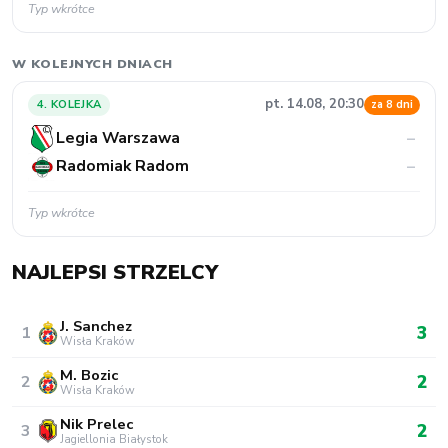
Typ wkrótce
W KOLEJNYCH DNIACH
pt. 14.08, 20:30
4. KOLEJKA
za 8 dni
Legia Warszawa
–
Radomiak Radom
–
Typ wkrótce
NAJLEPSI STRZELCY
J. Sanchez
3
1
Wisła Kraków
M. Bozic
2
2
Wisła Kraków
Nik Prelec
2
3
Jagiellonia Białystok