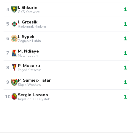
I. Shkurin
1
4
GKS Katowice
J. Grzesik
1
5
Radomiak Radom
J. Sypek
1
6
Zagłębie Lubin
M. Ndiaye
1
7
Motor Lublin
P. Mukairu
1
8
Pogoń Szczecin
P. Samiec-Talar
1
9
Śląsk Wrocław
Sergio Lozano
1
10
Jagiellonia Białystok