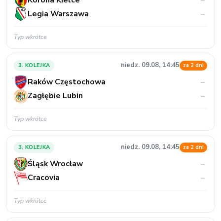
Korona Kielce
–
Legia Warszawa
–
Typ wkrótce
niedz. 09.08, 14:45
3. KOLEJKA
za 2 dni
Raków Częstochowa
–
Zagłębie Lubin
–
Typ wkrótce
niedz. 09.08, 14:45
3. KOLEJKA
za 2 dni
Śląsk Wrocław
–
Cracovia
–
Typ wkrótce