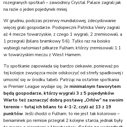
rozegranych spotkań – zawodnicy Crystal Palace zagrali jak
na razie o jeden pojedynek mniej.
W grudniu, podczas przerwy mundialowej, zdecydowanie
więcej grali gospodarze. Podopieczni Patricka Vieiry zagrali
aż 4 mecze towarzyskie, z czego 1 wygrali, 2 zremisowali, a
1 przegrali (bilans bramkowy 5:6). Tylko raz na boisko
wybiegli natomiast piłkarze Fulham, którzy zremisowali 1:1
w towarzyskim meczu z West Hamem.
To spotkanie zapowiada się bardzo ciekawie, ponieważ po
tej kolejce zwycięzca może odskoczyć od strefy spadkowej i
umocnić się w środku tabeli. Patrząc na ostatnie spotkania
w Premier League wydaje się, że
minimalnym faworytem
będą gospodarze, którzy wygrali 3 z 5 pojedynków
.
Warto też zaznaczyć dobrą postawę „Orłów” na swoim
terenie – tutaj ich bilans to 4-1-2, czyli aż 13 z 19
punktów
. Jeśli chodzi o Fulham, to nie jest tak kolorowo –
beniaminek po remisie przegrał 2 kolejne starcia, jednak były