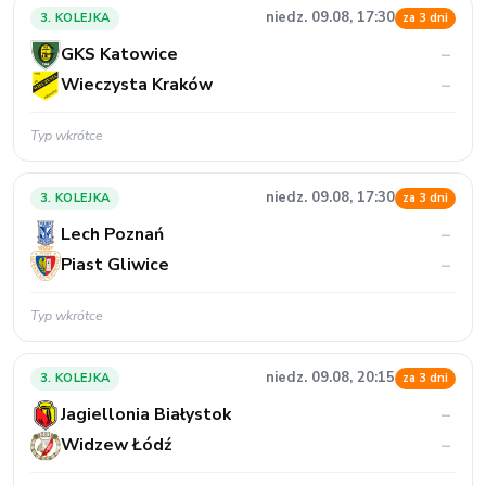
niedz. 09.08, 17:30
3. KOLEJKA
za 3 dni
GKS Katowice
–
Wieczysta Kraków
–
Typ wkrótce
niedz. 09.08, 17:30
3. KOLEJKA
za 3 dni
Lech Poznań
–
Piast Gliwice
–
Typ wkrótce
niedz. 09.08, 20:15
3. KOLEJKA
za 3 dni
Jagiellonia Białystok
–
Widzew Łódź
–