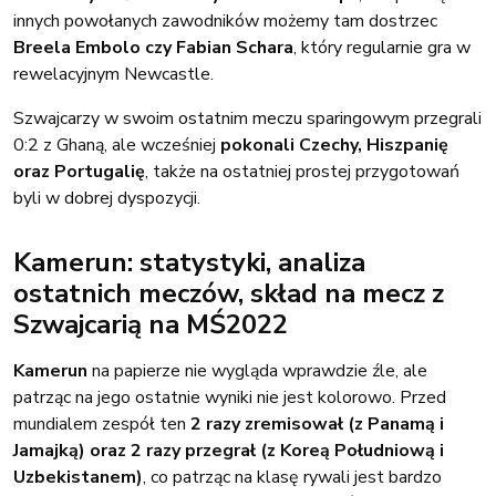
innych powołanych zawodników możemy tam dostrzec
Breela Embolo czy Fabian Schara
, który regularnie gra w
rewelacyjnym Newcastle.
Szwajcarzy w swoim ostatnim meczu sparingowym przegrali
0:2 z Ghaną, ale wcześniej
pokonali Czechy, Hiszpanię
oraz Portugalię
, także na ostatniej prostej przygotowań
byli w dobrej dyspozycji.
Kamerun: statystyki, analiza
ostatnich meczów, skład na mecz z
Szwajcarią na MŚ2022
Kamerun
na papierze nie wygląda wprawdzie źle, ale
patrząc na jego ostatnie wyniki nie jest kolorowo. Przed
mundialem zespół ten
2 razy zremisował (z Panamą i
Jamajką) oraz 2 razy przegrał (z Koreą Południową i
Uzbekistanem)
, co patrząc na klasę rywali jest bardzo