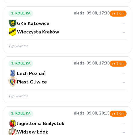
niedz. 09.08, 17:30
3. KOLEJKA
za 3 dni
GKS Katowice
–
Wieczysta Kraków
–
Typ wkrótce
niedz. 09.08, 17:30
3. KOLEJKA
za 3 dni
Lech Poznań
–
Piast Gliwice
–
Typ wkrótce
niedz. 09.08, 20:15
3. KOLEJKA
za 3 dni
Jagiellonia Białystok
–
Widzew Łódź
–