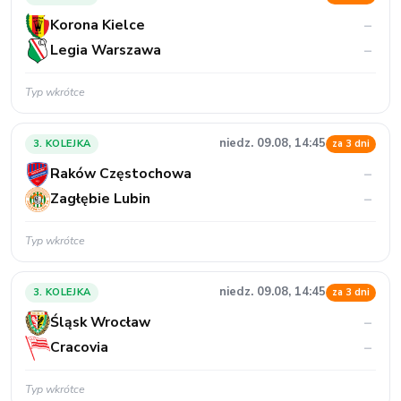
Korona Kielce
–
Legia Warszawa
–
Typ wkrótce
niedz. 09.08, 14:45
3. KOLEJKA
za 3 dni
Raków Częstochowa
–
Zagłębie Lubin
–
Typ wkrótce
niedz. 09.08, 14:45
3. KOLEJKA
za 3 dni
Śląsk Wrocław
–
Cracovia
–
Typ wkrótce