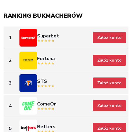
RANKING BUKMACHERÓW
Superbet
1
Załóż konto
Fortuna
2
Załóż konto
STS
3
Załóż konto
ComeOn
4
Załóż konto
Betters
5
Załóż konto