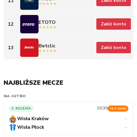
11
Załóż konto
ETOTO
12
Załóż konto
Betclic
13
Załóż konto
NAJBLIŻSZE MECZE
NA JUTRO
20:30
3. KOLEJKA
za 1 dzień
Wisła Kraków
–
Wisła Płock
–