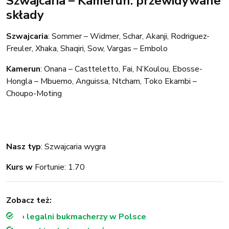
Szwajcaria – Kamerun: przewidywane
składy
Szwajcaria
: Sommer – Widmer, Schar, Akanji, Rodriguez-
Freuler, Xhaka, Shaqiri, Sow, Vargas – Embolo
Kamerun
: Onana – Castteletto, Fai, N’Koulou, Ebosse-
Hongla – Mbuemo, Anguissa, Ntcham, Toko Ekambi –
Choupo-Moting
Nasz typ
: Szwajcaria wygra
Kurs w
Fortunie: 1.70
Zobacz też:
›
legalni bukmacherzy w Polsce