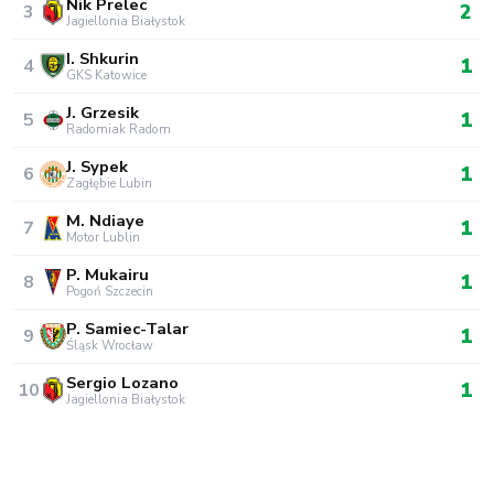
Nik Prelec
2
3
Jagiellonia Białystok
I. Shkurin
1
4
GKS Katowice
J. Grzesik
1
5
Radomiak Radom
J. Sypek
1
6
Zagłębie Lubin
M. Ndiaye
1
7
Motor Lublin
P. Mukairu
1
8
Pogoń Szczecin
P. Samiec-Talar
1
9
Śląsk Wrocław
Sergio Lozano
1
10
Jagiellonia Białystok