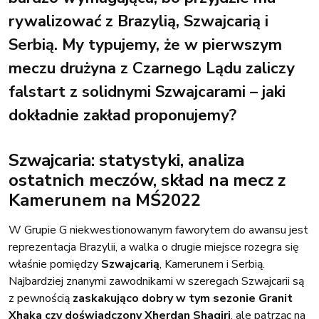
rywalizować z Brazylią, Szwajcarią i
Serbią. My typujemy, że w pierwszym
meczu drużyna z Czarnego Lądu zaliczy
falstart z solidnymi Szwajcarami – jaki
dokładnie zakład proponujemy?
Szwajcaria: statystyki, analiza
ostatnich meczów, skład na mecz z
Kamerunem na MŚ2022
W Grupie G niekwestionowanym faworytem do awansu jest
reprezentacja Brazylii, a walka o drugie miejsce rozegra się
właśnie pomiędzy
Szwajcarią
, Kamerunem i Serbią.
Najbardziej znanymi zawodnikami w szeregach Szwajcarii są
z pewnością
zaskakująco dobry w tym sezonie Granit
Xhaka czy doświadczony Xherdan Shaqiri
, ale patrząc na