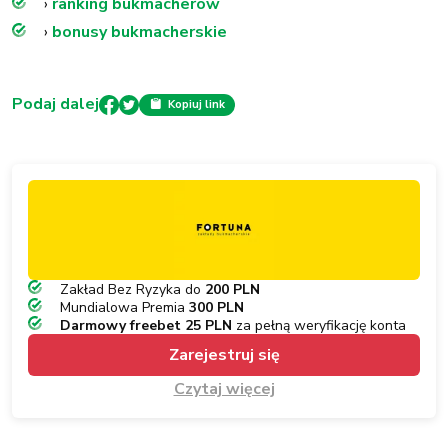
›
ranking bukmacherów
›
bonusy bukmacherskie
Podaj dalej
Kopiuj link
Zakład Bez Ryzyka do
200 PLN
Mundialowa Premia
300 PLN
Darmowy freebet 25 PLN
za pełną weryfikację konta
Zarejestruj się
Czytaj więcej