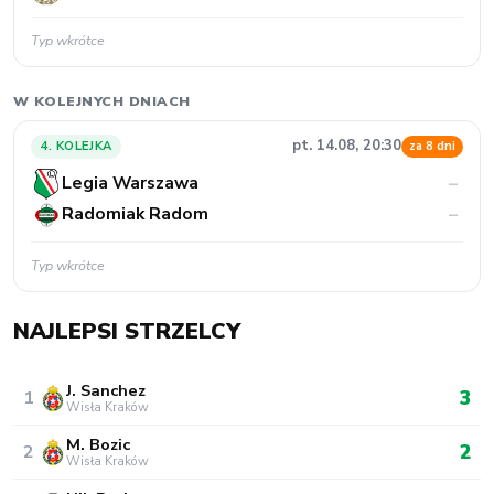
Typ wkrótce
W KOLEJNYCH DNIACH
pt. 14.08, 20:30
4. KOLEJKA
za 8 dni
Legia Warszawa
–
Radomiak Radom
–
Typ wkrótce
NAJLEPSI STRZELCY
J. Sanchez
3
1
Wisła Kraków
M. Bozic
2
2
Wisła Kraków