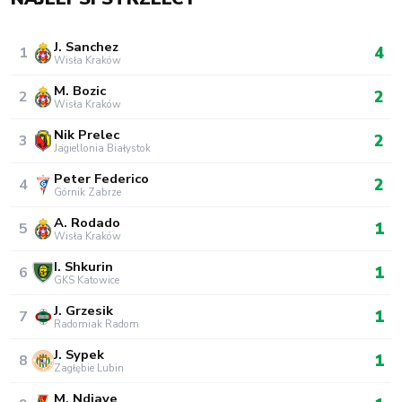
J. Sanchez
4
1
Wisła Kraków
M. Bozic
2
2
Wisła Kraków
Nik Prelec
2
3
Jagiellonia Białystok
Peter Federico
2
4
Górnik Zabrze
A. Rodado
1
5
Wisła Kraków
I. Shkurin
1
6
GKS Katowice
J. Grzesik
1
7
Radomiak Radom
J. Sypek
1
8
Zagłębie Lubin
M. Ndiaye