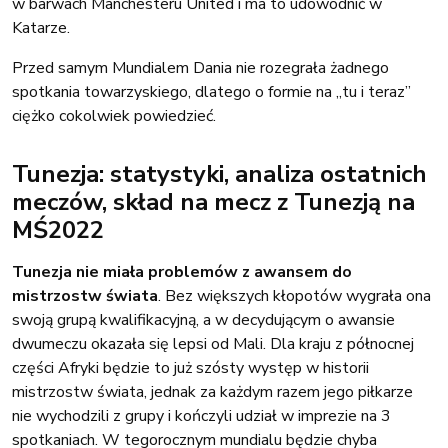
w barwach Manchesteru United i ma to udowodnić w
Katarze.
Przed samym Mundialem Dania nie rozegrała żadnego
spotkania towarzyskiego, dlatego o formie na „tu i teraz”
ciężko cokolwiek powiedzieć.
Tunezja: statystyki, analiza ostatnich
meczów, skład na mecz z Tunezją na
MŚ2022
Tunezja nie miała problemów z awansem do
mistrzostw świata
. Bez większych kłopotów wygrała ona
swoją grupą kwalifikacyjną, a w decydującym o awansie
dwumeczu okazała się lepsi od Mali. Dla kraju z północnej
części Afryki będzie to już szósty występ w historii
mistrzostw świata, jednak za każdym razem jego piłkarze
nie wychodzili z grupy i kończyli udział w imprezie na 3
spotkaniach. W tegorocznym mundialu będzie chyba