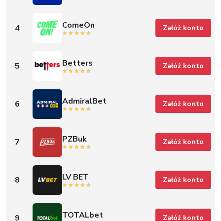
ComeOn
4
Załóż konto
Betters
5
Załóż konto
AdmiralBet
6
Załóż konto
PZBuk
7
Załóż konto
LV BET
8
Załóż konto
TOTALbet
9
Załóż konto