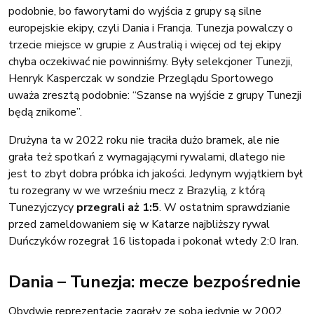
podobnie, bo faworytami do wyjścia z grupy są silne
europejskie ekipy, czyli Dania i Francja. Tunezja powalczy o
trzecie miejsce w grupie z Australią i więcej od tej ekipy
chyba oczekiwać nie powinniśmy. Były selekcjoner Tunezji,
Henryk Kasperczak w sondzie Przeglądu Sportowego
uważa zresztą podobnie: “Szanse na wyjście z grupy Tunezji
będą znikome”.
Drużyna ta w 2022 roku nie traciła dużo bramek, ale nie
grała też spotkań z wymagającymi rywalami, dlatego nie
jest to zbyt dobra próbka ich jakości. Jedynym wyjątkiem był
tu rozegrany w we wrześniu mecz z Brazylią, z którą
Tunezyjczycy
przegrali aż 1:5
. W ostatnim sprawdzianie
przed zameldowaniem się w Katarze najbliższy rywal
Duńczyków rozegrał 16 listopada i pokonał wtedy 2:0 Iran.
Dania – Tunezja: mecze bezpośrednie
Obydwie reprezentacje zagrały ze sobą jedynie w 2002