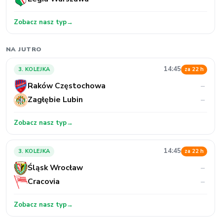
Zobacz nasz typ
→
NA JUTRO
14:45
3. KOLEJKA
za 22 h
Raków Częstochowa
–
Zagłębie Lubin
–
Zobacz nasz typ
→
14:45
3. KOLEJKA
za 22 h
Śląsk Wrocław
–
Cracovia
–
Zobacz nasz typ
→