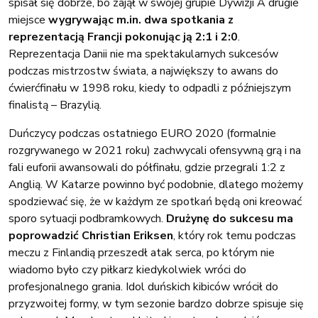
spisał się dobrze, bo zajął w swojej grupie Dywizji A drugie
miejsce
wygrywając m.in. dwa spotkania z
reprezentacją Francji pokonując ją 2:1 i 2:0
.
Reprezentacja Danii nie ma spektakularnych sukcesów
podczas mistrzostw świata, a największy to awans do
ćwierćfinału w 1998 roku, kiedy to odpadli z późniejszym
finalistą – Brazylią.
Duńczycy podczas ostatniego EURO 2020 (formalnie
rozgrywanego w 2021 roku) zachwycali ofensywną grą i na
fali euforii awansowali do półfinału, gdzie przegrali 1:2 z
Anglią. W Katarze powinno być podobnie, dlatego możemy
spodziewać się, że w każdym ze spotkań będą oni kreować
sporo sytuacji podbramkowych.
Drużynę do sukcesu ma
poprowadzić Christian Eriksen
, który rok temu podczas
meczu z Finlandią przeszedł atak serca, po którym nie
wiadomo było czy piłkarz kiedykolwiek wróci do
profesjonalnego grania. Idol duńskich kibiców wrócił do
przyzwoitej formy, w tym sezonie bardzo dobrze spisuje się