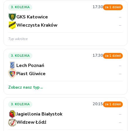
17:30
3. KOLEJKA
za 1 dzień
GKS Katowice
–
Wieczysta Kraków
–
Typ wkrótce
17:30
3. KOLEJKA
za 1 dzień
Lech Poznań
–
Piast Gliwice
–
Zobacz nasz typ
→
20:15
3. KOLEJKA
za 1 dzień
Jagiellonia Białystok
–
Widzew Łódź
–