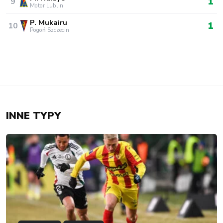
1
9
Motor Lublin
P. Mukairu
1
10
Pogoń Szczecin
INNE TYPY