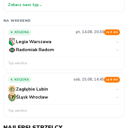
Zobacz nasz typ
→
NA WEEKEND
pt. 14.08, 20:30
4. KOLEJKA
za 6 dni
Legia Warszawa
–
Radomiak Radom
–
Typ wkrótce
sob. 15.08, 14:45
4. KOLEJKA
za 6 dni
Zagłębie Lubin
–
Śląsk Wrocław
–
Typ wkrótce
NAJLEPSI STRZELCY