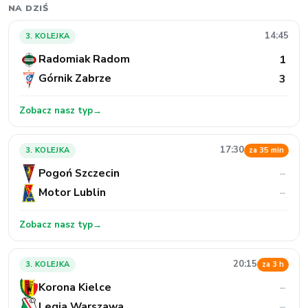
NA DZIŚ
14:45
3. KOLEJKA
Radomiak Radom
1
Górnik Zabrze
3
Zobacz nasz typ
→
17:30
3. KOLEJKA
za 35 min
Pogoń Szczecin
–
Motor Lublin
–
Zobacz nasz typ
→
20:15
3. KOLEJKA
za 3 h
Korona Kielce
–
Legia Warszawa
–