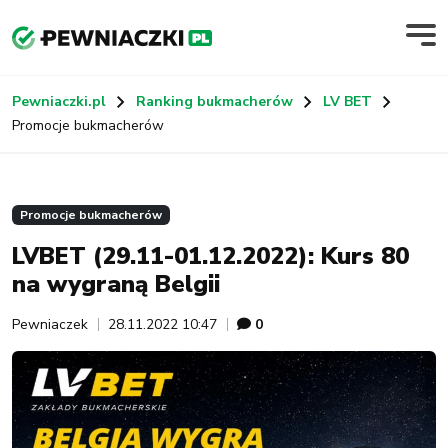
Pewniaczki.pl
Ranking bukmacherów
LV BET
Promocje bukmacherów
Promocje bukmacherów
LVBET (29.11-01.12.2022): Kurs 80
na wygraną Belgii
Pewniaczek
28.11.2022 10:47
0