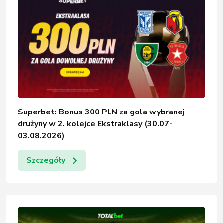
Superbet: Bonus 300 PLN za gola wybranej
drużyny w 2. kolejce Ekstraklasy (30.07-
03.08.2026)
Szczegóły