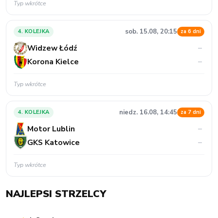
Typ wkrótce
sob. 15.08, 20:15
4. KOLEJKA
za 6 dni
Widzew Łódź
–
Korona Kielce
–
Typ wkrótce
niedz. 16.08, 14:45
4. KOLEJKA
za 7 dni
Motor Lublin
–
GKS Katowice
–
Typ wkrótce
NAJLEPSI STRZELCY