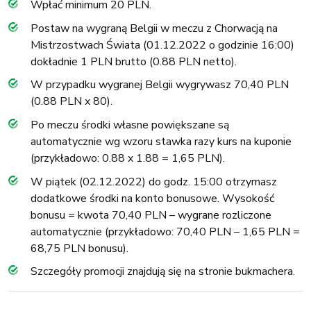
Wpłać minimum 20 PLN.
Postaw na wygraną Belgii w meczu z Chorwacją na
Mistrzostwach Świata (01.12.2022 o godzinie 16:00)
dokładnie 1 PLN brutto (0.88 PLN netto).
W przypadku wygranej Belgii wygrywasz 70,40 PLN
(0.88 PLN x 80).
Po meczu środki własne powiększane są
automatycznie wg wzoru stawka razy kurs na kuponie
(przykładowo: 0.88 x 1.88 = 1,65 PLN).
W piątek (02.12.2022) do godz. 15:00 otrzymasz
dodatkowe środki na konto bonusowe. Wysokość
bonusu = kwota 70,40 PLN – wygrane rozliczone
automatycznie (przykładowo: 70,40 PLN – 1,65 PLN =
68,75 PLN bonusu).
Szczegóły promocji znajdują się na stronie bukmachera.