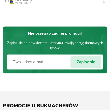
1
10
Motor Lublin
Nie przegap żadnej promocji!
Zapisz się do newslettera i otrzymuj swoją porcję darmowych
typów!
PROMOCJE U BUKMACHERÓW