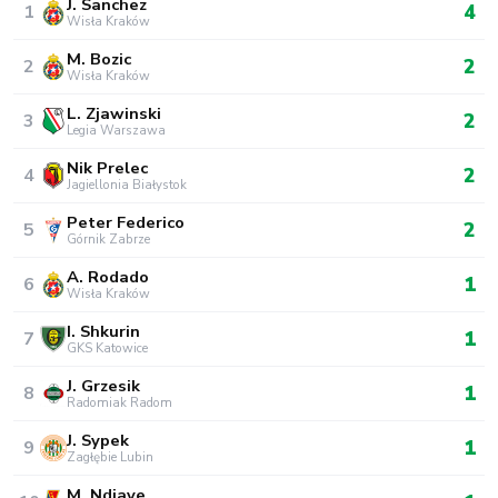
J. Sanchez
4
1
Wisła Kraków
M. Bozic
2
2
Wisła Kraków
L. Zjawinski
2
3
Legia Warszawa
Nik Prelec
2
4
Jagiellonia Białystok
Peter Federico
2
5
Górnik Zabrze
A. Rodado
1
6
Wisła Kraków
I. Shkurin
1
7
GKS Katowice
J. Grzesik
1
8
Radomiak Radom
J. Sypek
1
9
Zagłębie Lubin
M. Ndiaye