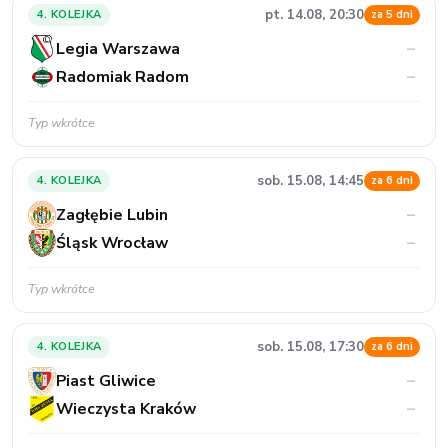
pt. 14.08, 20:30
4. KOLEJKA
za 5 dni
Legia Warszawa
–
Radomiak Radom
–
Typ wkrótce
sob. 15.08, 14:45
4. KOLEJKA
za 6 dni
Zagłębie Lubin
–
Śląsk Wrocław
–
Typ wkrótce
sob. 15.08, 17:30
4. KOLEJKA
za 6 dni
Piast Gliwice
–
Wieczysta Kraków
–