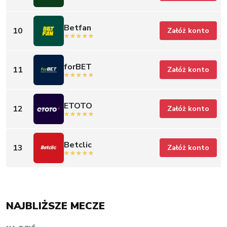
Betfan
10
Załóż konto
forBET
11
Załóż konto
ETOTO
12
Załóż konto
Betclic
13
Załóż konto
NAJBLIŻSZE MECZE