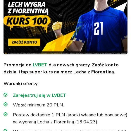
Promocja od
LVBET
dla nowych graczy. Załóż konto
dzisiaj i łap super kurs na mecz Lecha z Fiorentiną.
Warunki oferty:
Zarejestruj się w LVBET
Wpłać minimum 20 PLN.
Postaw dokładnie 1 PLN (środki własne lub bonusowe)
na wygraną Lecha z Fiorentiną (13.04.23).