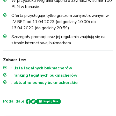
W przypadku wygrania kuponu otrzymasz w sumie 100
PLN w bonusie.
Oferta przysługuje tylko graczom zarejestrowanym w
LV BET od 11.04.2023 (od godziny 10:00) do
13.04.2022 (do godziny 20:59)
Szczegóły promocji oraz jej regulamin znajdują się na
stronie internetowej bukmachera.
Zobacz też:
›
lista legalnych bukmacherów
›
ranking legalnych bukmacherów
›
aktualne bonusy bukmacherskie
Podaj dalej
Kopiuj link