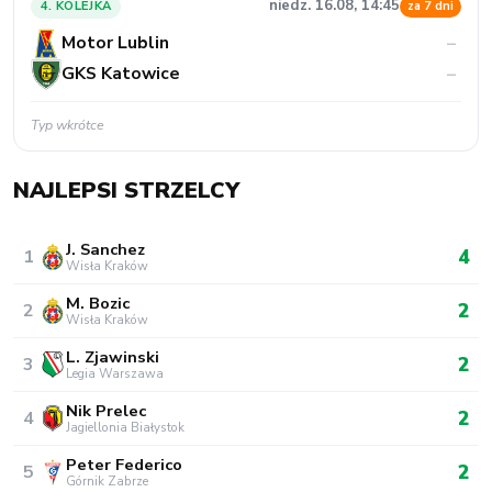
niedz. 16.08, 14:45
4. KOLEJKA
za 7 dni
Motor Lublin
–
GKS Katowice
–
Typ wkrótce
NAJLEPSI STRZELCY
J. Sanchez
4
1
Wisła Kraków
M. Bozic
2
2
Wisła Kraków
L. Zjawinski
2
3
Legia Warszawa
Nik Prelec
2
4
Jagiellonia Białystok
Peter Federico
2
5
Górnik Zabrze