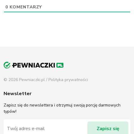
0
KOMENTARZY
© 2026 Pewniaczki.pl /
Polityka prywatności
Newsletter
Zapisz się do newslettera i otrzymuj swoją porcję darmowych
typów!