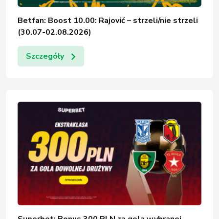
Betfan: Boost 10.00: Rajović – strzeli/nie strzeli
(30.07-02.08.2026)
Szczegóły
Superbet: Bonus 300 PLN za gola wybranej