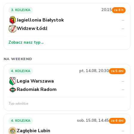
20:15
3. KOLEJKA
za 8 h
Jagiellonia Białystok
–
Widzew Łódź
–
Zobacz nasz typ
→
NA WEEKEND
pt. 14.08, 20:30
4. KOLEJKA
za 5 dni
Legia Warszawa
–
Radomiak Radom
–
Typ wkrótce
sob. 15.08, 14:45
4. KOLEJKA
za 6 dni
Zagłębie Lubin
–