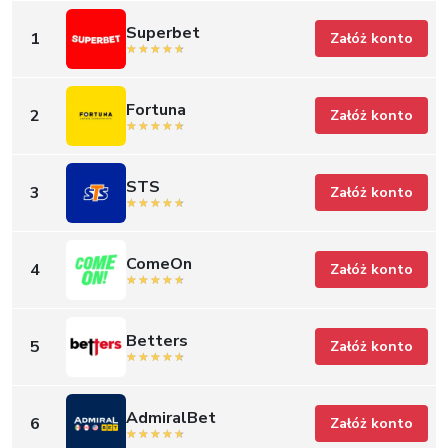
Superbet
1
Załóż konto
Fortuna
2
Załóż konto
STS
3
Załóż konto
ComeOn
4
Załóż konto
Betters
5
Załóż konto
AdmiralBet
6
Załóż konto