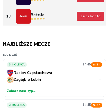
Betclic
13
Załóż konto
NAJBLIŻSZE MECZE
NA DZIŚ
14:45
3. KOLEJKA
za 2 h
Raków Częstochowa
–
Zagłębie Lubin
–
Zobacz nasz typ
→
14:45
3. KOLEJKA
za 2 h