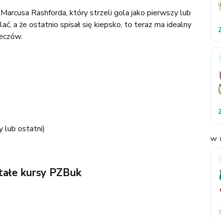
Marcusa Rashforda, który strzeli gola jako pierwszy lub
ać, a że ostatnio spisał się kiepsko, to teraz ma idealny
eczów.
 lub ostatni)
W 
tałe kursy PZBuk