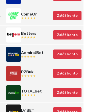
ComeOn
4
Załóż konto
Betters
5
Załóż konto
AdmiralBet
6
Załóż konto
PZBuk
7
Załóż konto
TOTALbet
8
Załóż konto
LV BET
Załóż konto