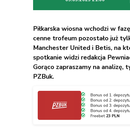
Piłkarska wiosna wchodzi w fazę 
cenne trofeum pozostało już tyl
Manchester United i Betis, na k
spotkanie widzi redakcja Pewnia
Gorąco zapraszamy na analizę, t
PZBuk.
Bonus od 1. depozyt
Bonus od 2. depozyt
Bonus od 3. depozyt
Bonus od 4. depozyt
Freebet
23 PLN