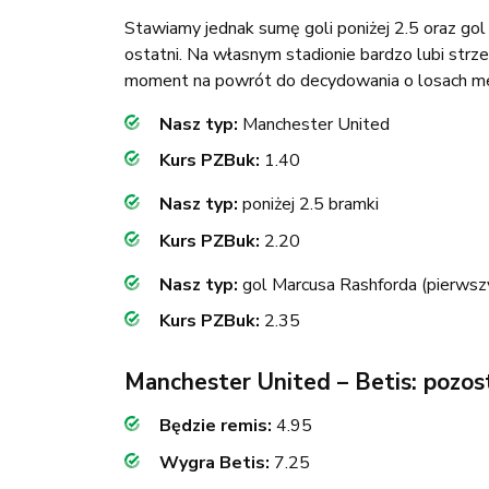
Stawiamy jednak sumę goli poniżej 2.5 oraz gol 
ostatni. Na własnym stadionie bardzo lubi strzel
moment na powrót do decydowania o losach m
Nasz typ:
Manchester United
Kurs PZBuk:
1.40
Nasz typ:
poniżej 2.5 bramki
Kurs PZBuk:
2.20
Nasz typ:
gol Marcusa Rashforda (pierwszy
Kurs PZBuk:
2.35
Manchester United – Betis: pozos
Będzie remis:
4.95
Wygra Betis:
7.25