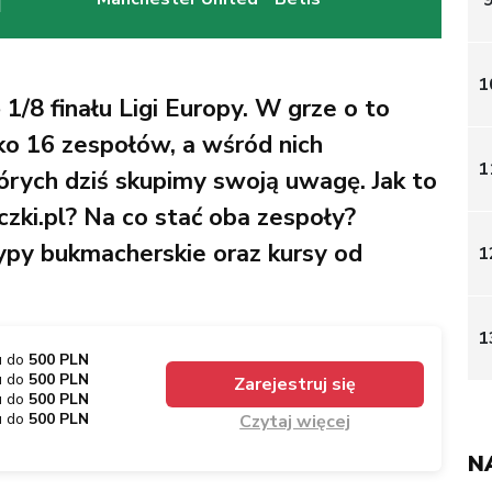
1
1/8 finału Ligi Europy. W grze o to
ko 16 zespołów, a wśród nich
1
tórych dziś skupimy swoją uwagę. Jak to
czki.pl? Na co stać oba zespoły?
ypy bukmacherskie oraz kursy od
1
1
u do
500 PLN
u do
500 PLN
Zarejestruj się
u do
500 PLN
u do
500 PLN
Czytaj więcej
N