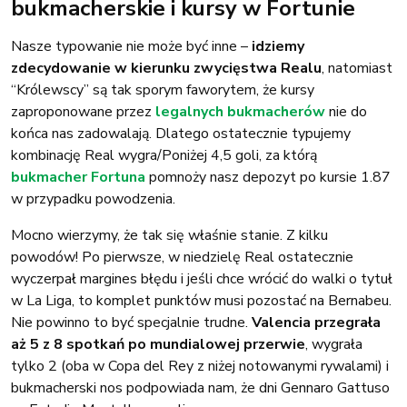
bukmacherskie i kursy w Fortunie
Nasze typowanie nie może być inne –
idziemy
zdecydowanie w kierunku zwycięstwa Realu
, natomiast
“Królewscy” są tak sporym faworytem, że kursy
zaproponowane przez
legalnych bukmacherów
nie do
końca nas zadowalają. Dlatego ostatecznie typujemy
kombinację Real wygra/Poniżej 4,5 goli, za którą
bukmacher Fortuna
pomnoży nasz depozyt po kursie 1.87
w przypadku powodzenia.
Mocno wierzymy, że tak się właśnie stanie. Z kilku
powodów! Po pierwsze, w niedzielę Real ostatecznie
wyczerpał margines błędu i jeśli chce wrócić do walki o tytuł
w La Liga, to komplet punktów musi pozostać na Bernabeu.
Nie powinno to być specjalnie trudne.
Valencia przegrała
aż 5 z 8 spotkań po mundialowej przerwie
, wygrała
tylko 2 (oba w Copa del Rey z niżej notowanymi rywalami) i
bukmacherski nos podpowiada nam, że dni Gennaro Gattuso