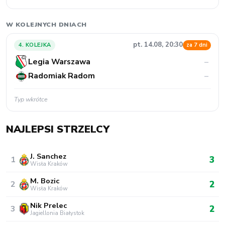
W KOLEJNYCH DNIACH
pt. 14.08, 20:30
4. KOLEJKA
za 7 dni
Legia Warszawa
–
Radomiak Radom
–
Typ wkrótce
NAJLEPSI STRZELCY
J. Sanchez
3
1
Wisła Kraków
M. Bozic
2
2
Wisła Kraków
Nik Prelec
2
3
Jagiellonia Białystok