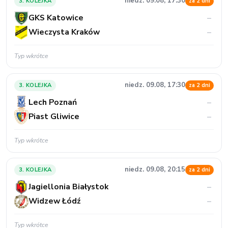
niedz. 09.08, 17:30
3. KOLEJKA
za 2 dni
GKS Katowice
–
Wieczysta Kraków
–
Typ wkrótce
niedz. 09.08, 17:30
3. KOLEJKA
za 2 dni
Lech Poznań
–
Piast Gliwice
–
Typ wkrótce
niedz. 09.08, 20:15
3. KOLEJKA
za 2 dni
Jagiellonia Białystok
–
Widzew Łódź
–
Typ wkrótce