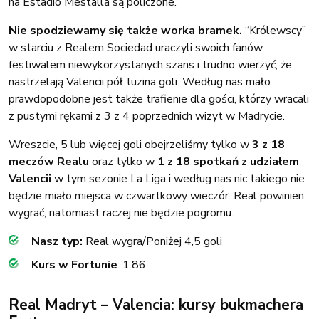
na Estadio Mestalla są policzone.
Nie spodziewamy się także worka bramek.
“Królewscy”
w starciu z Realem Sociedad uraczyli swoich fanów
festiwalem niewykorzystanych szans i trudno wierzyć, że
nastrzelają Valencii pół tuzina goli. Według nas mało
prawdopodobne jest także trafienie dla gości, którzy wracali
z pustymi rękami z 3 z 4 poprzednich wizyt w Madrycie.
Wreszcie, 5 lub więcej goli obejrzeliśmy tylko w
3 z 18
meczów Realu
oraz tylko w
1 z 18 spotkań z udziałem
Valencii
w tym sezonie La Liga i według nas nic takiego nie
będzie miało miejsca w czwartkowy wieczór. Real powinien
wygrać, natomiast raczej nie będzie pogromu.
Nasz typ:
Real wygra/Poniżej 4,5 goli
Kurs w Fortunie
: 1.86
Real Madryt – Valencia: kursy bukmachera