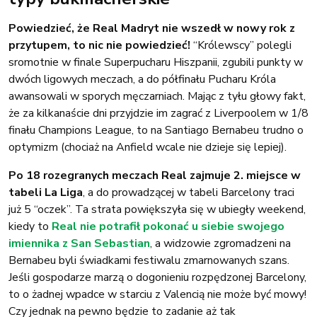
Powiedzieć, że Real Madryt nie wszedł w nowy rok z
przytupem, to nic nie powiedzieć!
“Królewscy” polegli
sromotnie w finale Superpucharu Hiszpanii, zgubili punkty w
dwóch ligowych meczach, a do półfinału Pucharu Króla
awansowali w sporych męczarniach. Mając z tyłu głowy fakt,
że za kilkanaście dni przyjdzie im zagrać z Liverpoolem w 1/8
finału Champions League, to na Santiago Bernabeu trudno o
optymizm (chociaż na Anfield wcale nie dzieje się lepiej).
Po 18 rozegranych meczach Real zajmuje 2. miejsce w
tabeli La Liga
, a do prowadzącej w tabeli Barcelony traci
już 5 “oczek”. Ta strata powiększyła się w ubiegły weekend,
kiedy to
Real nie potrafił pokonać u siebie swojego
imiennika z San Sebastian
, a widzowie zgromadzeni na
Bernabeu byli świadkami festiwalu zmarnowanych szans.
Jeśli gospodarze marzą o dogonieniu rozpędzonej Barcelony,
to o żadnej wpadce w starciu z Valencią nie może być mowy!
Czy jednak na pewno będzie to zadanie aż tak