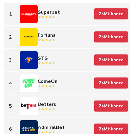
Superbet
1
Załóż konto
Fortuna
2
Załóż konto
STS
3
Załóż konto
ComeOn
4
Załóż konto
Betters
5
Załóż konto
AdmiralBet
6
Załóż konto