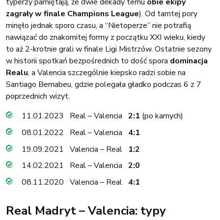
typerzy pamiętają, że dwie dekady temu
obie ekipy
zagrały w finale Champions League
). Od tamtej pory
minęło jednak sporo czasu, a “Nietoperze” nie potrafią
nawiązać do znakomitej formy z początku XXI wieku, kiedy
to aż 2-krotnie grali w finale Ligi Mistrzów. Ostatnie sezony
w historii spotkań bezpośrednich to dość spora
dominacja
Realu
, a Valencia szczególnie kiepsko radzi sobie na
Santiago Bernabeu, gdzie polegała gładko podczas 6 z 7
poprzednich wizyt.
11.01.2023 Real – Valencia
2:1
(po karnych)
08.01.2022 Real – Valencia
4:1
19.09.2021 Valencia – Real
1:2
14.02.2021 Real – Valencia
2:0
08.11.2020 Valencia – Real
4:1
Real Madryt – Valencia: typy