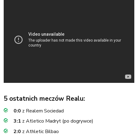
5 ostatnich meczów Realu:
0:0
z Realem Sociedad
3:1
z Atletico Madryt (po dogrywce)
2:0
z Athletic Bilbao