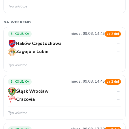
Typ wkrótce
NA WEEKEND
niedz. 09.08, 14:45
3. KOLEJKA
za 2 dni
Raków Częstochowa
–
Zagłębie Lubin
–
Typ wkrótce
niedz. 09.08, 14:45
3. KOLEJKA
za 2 dni
Śląsk Wrocław
–
Cracovia
–
Typ wkrótce