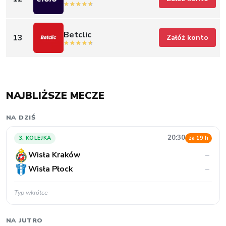
Betclic
13
Załóż konto
NAJBLIŻSZE MECZE
NA DZIŚ
20:30
3. KOLEJKA
za 19 h
Wisła Kraków
–
Wisła Płock
–
Typ wkrótce
NA JUTRO