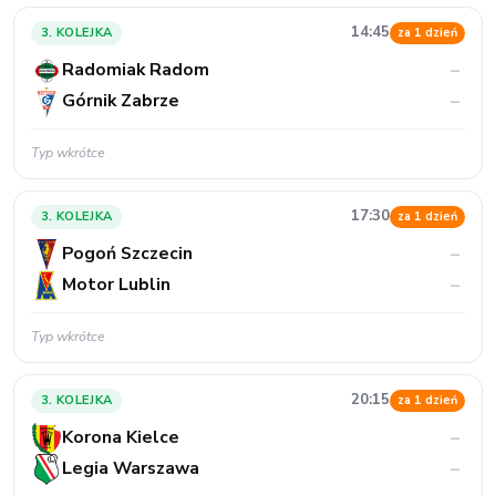
14:45
3. KOLEJKA
za 1 dzień
Radomiak Radom
–
Górnik Zabrze
–
Typ wkrótce
17:30
3. KOLEJKA
za 1 dzień
Pogoń Szczecin
–
Motor Lublin
–
Typ wkrótce
20:15
3. KOLEJKA
za 1 dzień
Korona Kielce
–
Legia Warszawa
–