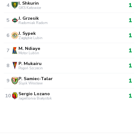
I. Shkurin
1
4
GKS Katowice
J. Grzesik
1
5
Radomiak Radom
J. Sypek
1
6
Zagłębie Lubin
M. Ndiaye
1
7
Motor Lublin
P. Mukairu
1
8
Pogoń Szczecin
P. Samiec-Talar
1
9
Śląsk Wrocław
Sergio Lozano
1
10
Jagiellonia Białystok