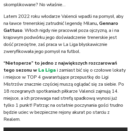
skomplikowane? No właśnie…
Latem 2022 roku włodarze Valencii wpadli na pomysł, aby
na ławce trenerskiej zatrudnić legendę Milanu
, Gennaro
Gattuso
. Włoch nigdy nie pracował poza ojczyzną, a i na
krajowym podwórku jego doświadczenie trenerskie jest
dość przeciętne, zaś praca w La Liga błyskawicznie
zweryfikowała jego pomysł na futbol.
“Nietoperze” to jedno z największych rozczarowań
tego sezonu w
La
Liga
i zamiast bić się o czołowe lokaty
i miejsce w TOP 4 gwarantujące przepustkę do Ligi
Mistrzów znacznie częściej muszą oglądać się za siebie. Po
18 rozegranych spotkaniach piłkarze Valencii zajmują 14.
miejsce, a ich przewaga nad strefą spadkową wynosi już
tylko 1 punkt! Patrząc na ostatnie poczynania gości trudno
będzie uciec w bezpieczne rejony akurat po starciu z
Realem.