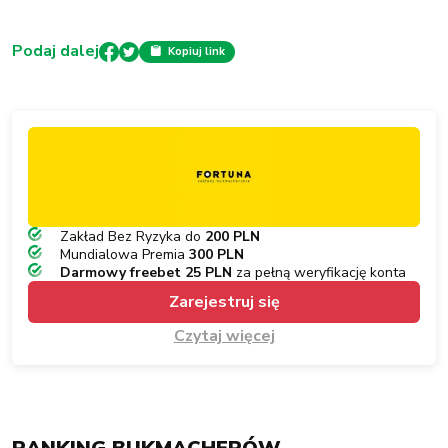
Podaj dalej
Kopiuj link
Zakład Bez Ryzyka do
200 PLN
Mundialowa Premia
300 PLN
Darmowy freebet 25 PLN
za pełną weryfikację konta
Zarejestruj się
Czytaj więcej