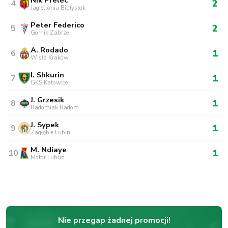
2
4
Jagiellonia Białystok
Peter Federico
2
5
Górnik Zabrze
A. Rodado
1
6
Wisła Kraków
I. Shkurin
1
7
GKS Katowice
J. Grzesik
1
8
Radomiak Radom
J. Sypek
1
9
Zagłębie Lubin
M. Ndiaye
1
10
Motor Lublin
Nie przegap żadnej promocji!