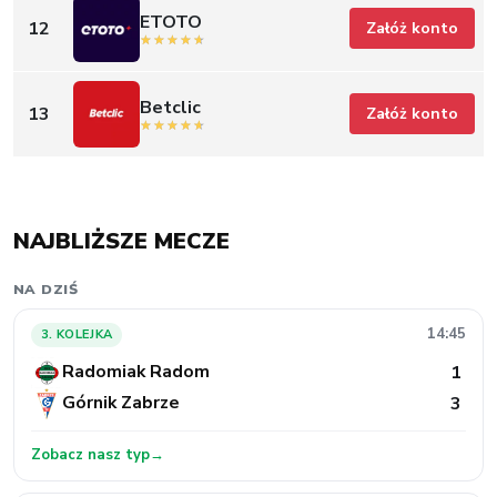
ETOTO
12
Załóż konto
Betclic
13
Załóż konto
NAJBLIŻSZE MECZE
NA DZIŚ
14:45
3. KOLEJKA
Radomiak Radom
1
Górnik Zabrze
3
Zobacz nasz typ
→