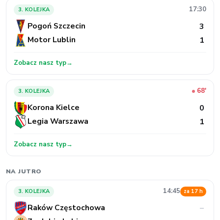
17:30
3. KOLEJKA
Pogoń Szczecin
3
Motor Lublin
1
Zobacz nasz typ
→
68'
3. KOLEJKA
Korona Kielce
0
Legia Warszawa
1
Zobacz nasz typ
→
NA JUTRO
14:45
3. KOLEJKA
za 17 h
Raków Częstochowa
–