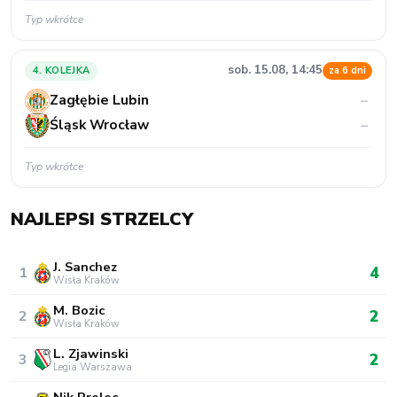
Typ wkrótce
sob. 15.08, 14:45
4. KOLEJKA
za 6 dni
Zagłębie Lubin
–
Śląsk Wrocław
–
Typ wkrótce
NAJLEPSI STRZELCY
J. Sanchez
4
1
Wisła Kraków
M. Bozic
2
2
Wisła Kraków
L. Zjawinski
2
3
Legia Warszawa
Nik Prelec