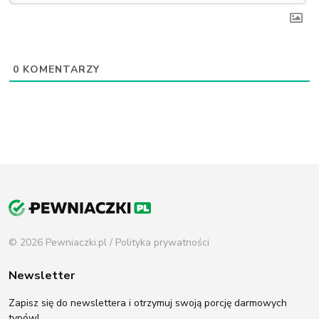
0
KOMENTARZY
© 2026 Pewniaczki.pl /
Polityka prywatności
Newsletter
Zapisz się do newslettera i otrzymuj swoją porcję darmowych
typów!