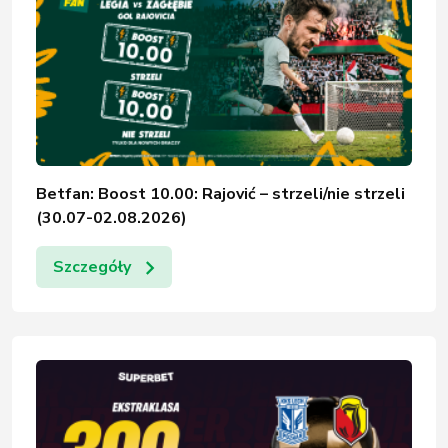
Betfan: Boost 10.00: Rajović – strzeli/nie strzeli
(30.07-02.08.2026)
Szczegóły