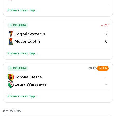
Zobacz nasz typ
→
71'
3. KOLEJKA
Pogoń Szczecin
2
Motor Lublin
0
Zobacz nasz typ
→
20:15
3. KOLEJKA
za 1 h
Korona Kielce
–
Legia Warszawa
–
Zobacz nasz typ
→
NA JUTRO