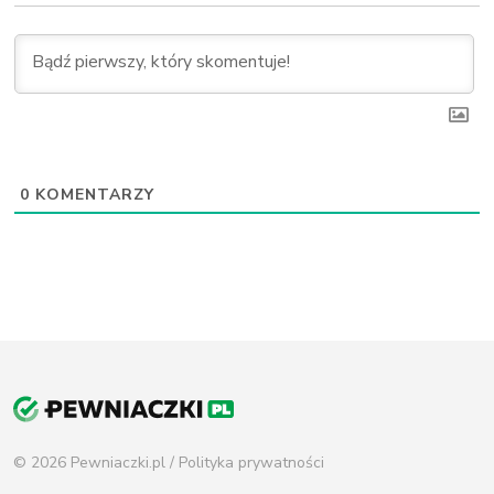
0
KOMENTARZY
© 2026 Pewniaczki.pl /
Polityka prywatności