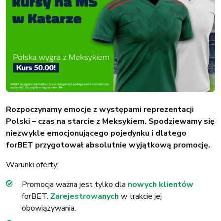
Rozpoczynamy emocje z występami reprezentacji
Polski – czas na starcie z Meksykiem. Spodziewamy się
niezwykle emocjonującego pojedynku i dlatego
forBET przygotował absolutnie wyjątkową promocję.
Warunki oferty:
Promocja ważna jest tylko dla
nowych klientów
forBET.
Zarejestrowanych
w trakcie jej
obowiązywania.