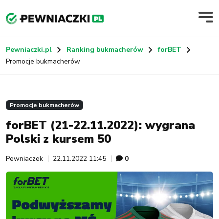
Pewniaczki.pl
Ranking bukmacherów
forBET
Promocje bukmacherów
Promocje bukmacherów
forBET (21-22.11.2022): wygrana
Polski z kursem 50
Pewniaczek
22.11.2022 11:45
0