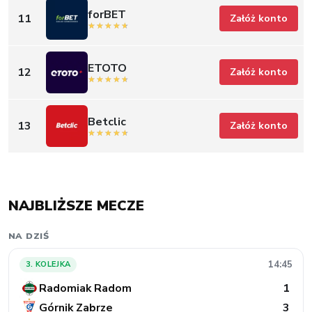
forBET
11
Załóż konto
ETOTO
12
Załóż konto
Betclic
13
Załóż konto
NAJBLIŻSZE MECZE
NA DZIŚ
14:45
3. KOLEJKA
Radomiak Radom
1
Górnik Zabrze
3