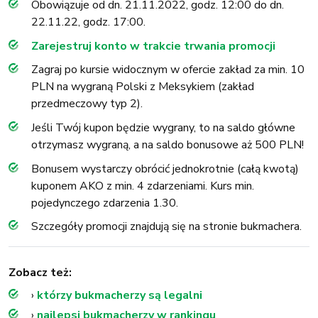
Obowiązuje od dn. 21.11.2022, godz. 12:00 do dn.
22.11.22, godz. 17:00.
Zarejestruj konto w trakcie trwania promocji
Zagraj po kursie widocznym w ofercie zakład za min. 10
PLN na wygraną Polski z Meksykiem (zakład
przedmeczowy typ 2).
Jeśli Twój kupon będzie wygrany, to na saldo główne
otrzymasz wygraną, a na saldo bonusowe aż 500 PLN!
Bonusem wystarczy obrócić jednokrotnie (całą kwotą)
kuponem AKO z min. 4 zdarzeniami. Kurs min.
pojedynczego zdarzenia 1.30.
Szczegóły promocji znajdują się na stronie bukmachera.
Zobacz też:
›
którzy bukmacherzy są legalni
›
najlepsi bukmacherzy w rankingu