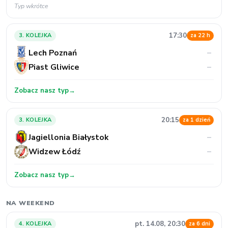
Typ wkrótce
17:30
3. KOLEJKA
za 22 h
Lech Poznań
–
Piast Gliwice
–
Zobacz nasz typ
→
20:15
3. KOLEJKA
za 1 dzień
Jagiellonia Białystok
–
Widzew Łódź
–
Zobacz nasz typ
→
NA WEEKEND
pt. 14.08, 20:30
4. KOLEJKA
za 6 dni