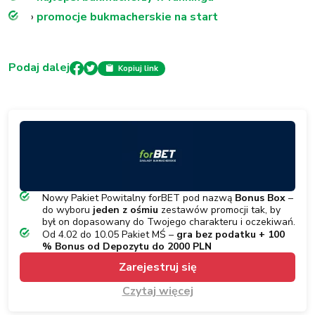
›
promocje bukmacherskie na start
Podaj dalej
Kopiuj link
Nowy Pakiet Powitalny forBET pod nazwą
Bonus Box
–
do wyboru
jeden z ośmiu
zestawów promocji tak, by
był on dopasowany do Twojego charakteru i oczekiwań.
Od 4.02 do 10.05 Pakiet MŚ –
gra bez podatku + 100
% Bonus od Depozytu do 2000 PLN
Zarejestruj się
Czytaj więcej