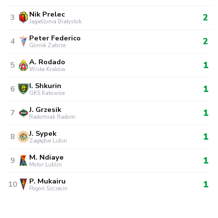
Nik Prelec
2
3
Jagiellonia Białystok
Peter Federico
2
4
Górnik Zabrze
A. Rodado
1
5
Wisła Kraków
I. Shkurin
1
6
GKS Katowice
J. Grzesik
1
7
Radomiak Radom
J. Sypek
1
8
Zagłębie Lubin
M. Ndiaye
1
9
Motor Lublin
P. Mukairu
1
10
Pogoń Szczecin