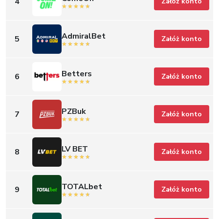
4
Załóż konto
AdmiralBet
5
Załóż konto
Betters
6
Załóż konto
PZBuk
7
Załóż konto
LV BET
8
Załóż konto
TOTALbet
9
Załóż konto