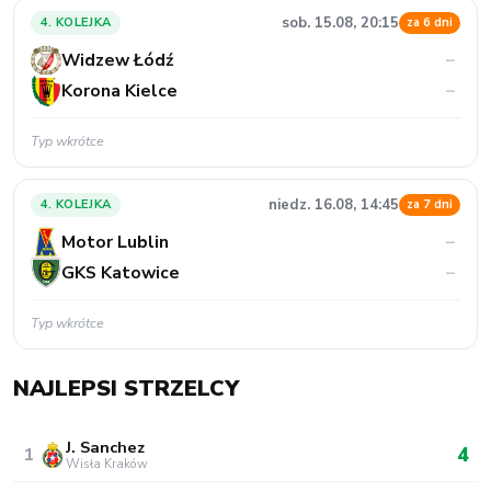
sob. 15.08, 20:15
4. KOLEJKA
za 6 dni
Widzew Łódź
–
Korona Kielce
–
Typ wkrótce
niedz. 16.08, 14:45
4. KOLEJKA
za 7 dni
Motor Lublin
–
GKS Katowice
–
Typ wkrótce
NAJLEPSI STRZELCY
J. Sanchez
4
1
Wisła Kraków