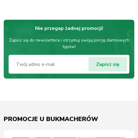
Nie przegap żadnej promocji!
Zapisz się do newslettera i otrzymuj swoją porcję darmowych
typów!
PROMOCJE U BUKMACHERÓW