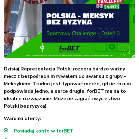
Dzisiaj Reprezentacja Polski rozegra bardzo ważny
mecz z bezpośrednim rywalem do awansu z grupy –
Meksykiem. Trudno jest typować mecze, gdzie rozum
podpowiada jedno, a serce drugie. forBET ma na to
idealne rozwiązanie. Możecie zagrać zwycięstwo
Polski bez ryzyka!
Warunki oferty:
Posiadaj konto w forBET