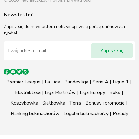
© 2026 Pewniaczki.pl /
Polityka prywatności
Newsletter
Zapisz się do newslettera i otrzymuj swoją porcję darmowych
typów!
Premier League
La Liga
Bundesliga
Serie A
Ligue 1
Ekstraklasa
Liga Mistrzów
Liga Europy
Boks
Koszykówka
Siatkówka
Tenis
Bonusy i promocje
Ranking bukmacherów
Legalni bukmacherzy
Porady