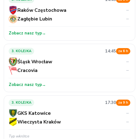
Raków Częstochowa
–
Zagłębie Lubin
–
Zobacz nasz typ
→
14:45
3. KOLEJKA
za 6 h
Śląsk Wrocław
–
Cracovia
–
Zobacz nasz typ
→
17:30
3. KOLEJKA
za 9 h
GKS Katowice
–
Wieczysta Kraków
–
Typ wkrótce