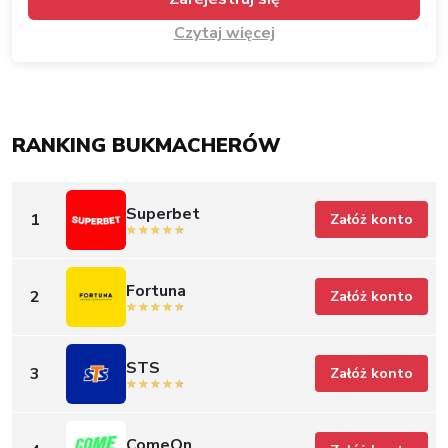
Czytaj więcej
RANKING BUKMACHERÓW
Superbet
1
Załóż konto
Fortuna
2
Załóż konto
STS
3
Załóż konto
ComeOn