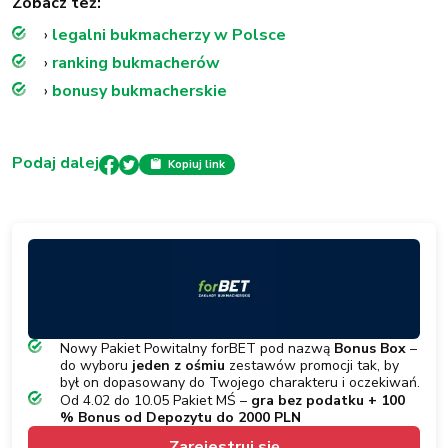
Zobacz też:
›
legalni bukmacherzy w Polsce
›
ranking bukmacherów
›
bonusy bukmacherskie
Podaj dalej
Kopiuj link
Nowy Pakiet Powitalny forBET pod nazwą
Bonus Box
–
do wyboru
jeden z ośmiu
zestawów promocji tak, by
był on dopasowany do Twojego charakteru i oczekiwań.
Od 4.02 do 10.05 Pakiet MŚ –
gra bez podatku + 100
% Bonus od Depozytu do 2000 PLN
Zarejestruj się