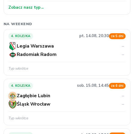
Zobacz nasz typ
→
NA WEEKEND
pt. 14.08, 20:30
4. KOLEJKA
za 5 dni
Legia Warszawa
–
Radomiak Radom
–
Typ wkrótce
sob. 15.08, 14:45
4. KOLEJKA
za 6 dni
Zagłębie Lubin
–
Śląsk Wrocław
–
Typ wkrótce