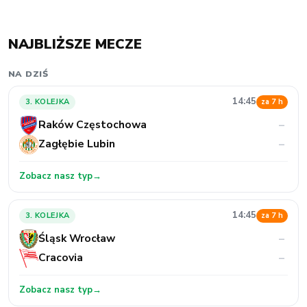
NAJBLIŻSZE MECZE
NA DZIŚ
14:45
3. KOLEJKA
za 7 h
Raków Częstochowa
–
Zagłębie Lubin
–
Zobacz nasz typ
→
14:45
3. KOLEJKA
za 7 h
Śląsk Wrocław
–
Cracovia
–
Zobacz nasz typ
→