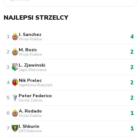
NAJLEPSI STRZELCY
J. Sanchez
4
1
Wisła Kraków
M. Bozic
2
2
Wisła Kraków
L. Zjawinski
2
3
Legia Warszawa
Nik Prelec
2
4
Jagiellonia Białystok
Peter Federico
2
5
Górnik Zabrze
A. Rodado
1
6
Wisła Kraków
I. Shkurin
1
7
GKS Katowice