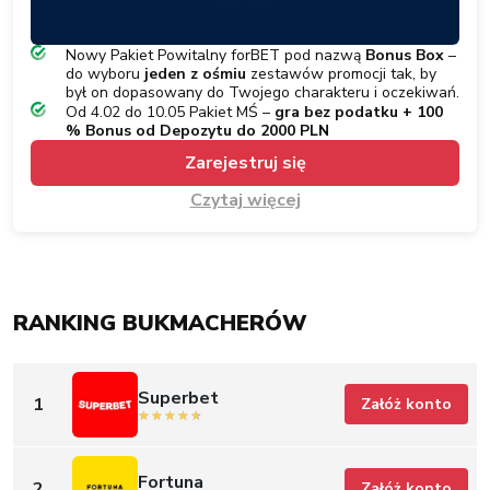
Nowy Pakiet Powitalny forBET pod nazwą
Bonus Box
–
do wyboru
jeden z ośmiu
zestawów promocji tak, by
był on dopasowany do Twojego charakteru i oczekiwań.
Od 4.02 do 10.05 Pakiet MŚ –
gra bez podatku + 100
% Bonus od Depozytu do 2000 PLN
Zarejestruj się
Czytaj więcej
RANKING BUKMACHERÓW
Superbet
1
Załóż konto
Fortuna
2
Załóż konto