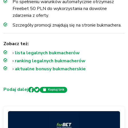
Po spełnieniu warunków automatycznie otrzymasz
Freebet 50 PLN do wykorzystania na dowolne
zdarzenia z oferty.
Szczegóły promocji znajdują się na stronie bukmachera.
Zobacz też:
›
lista legalnych bukmacherów
›
ranking legalnych bukmacherów
›
aktualne bonusy bukmacherskie
Podaj dalej
Kopiuj link