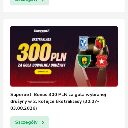
Superbet: Bonus 300 PLN za gola wybranej
drużyny w 2. kolejce Ekstraklasy (30.07-
03.08.2026)
Szczegóły