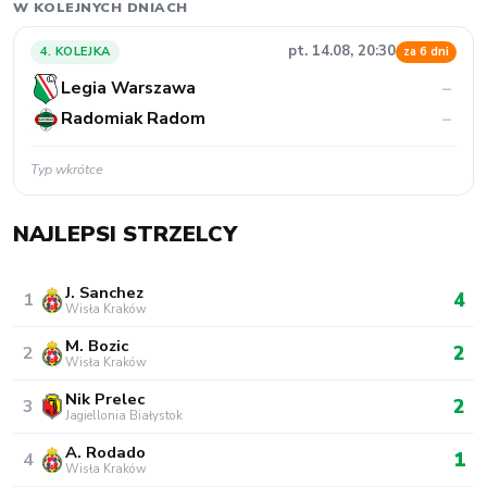
W KOLEJNYCH DNIACH
pt. 14.08, 20:30
4. KOLEJKA
za 6 dni
Legia Warszawa
–
Radomiak Radom
–
Typ wkrótce
NAJLEPSI STRZELCY
J. Sanchez
4
1
Wisła Kraków
M. Bozic
2
2
Wisła Kraków
Nik Prelec
2
3
Jagiellonia Białystok
A. Rodado
1
4
Wisła Kraków