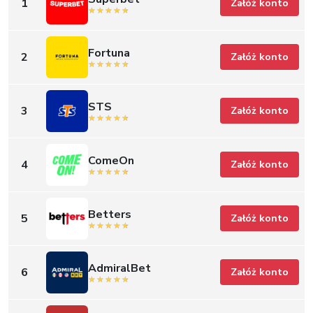
1
Załóż konto
Fortuna
2
Załóż konto
STS
3
Załóż konto
ComeOn
4
Załóż konto
Betters
5
Załóż konto
AdmiralBet
6
Załóż konto