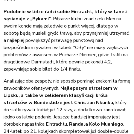
Podobnie w lidze radzi sobie Eintracht, który w tabeli
sąsiaduje z „Bykami”.
Piłkarze klubu znad rzeki Men na
swoim koncie mają zaledwie o punkt więcej, dlatego w
sobotę będą musieli gryźć trawę, aby przynajmniej utrzymać,
a najlepiej powiększyć przewagę punktową nad
bezpośrednim rywalem w tabeli. “Orły” nie miały większych
problemów z awansem w Pucharze Niemiec, gdzie trafili na
drugoligowe Darmstadt, które pewnie pokonali 4:2,
zapewniając sobie bilet do 1/4 finału.
Analizując oba zespoły, nie sposób pominąć znakomita formę
zawodników ofensywnych.
Najlepszym strzelcem w
Lipsku, a także wiceliderem klasyfikacji króla
strzelców w Bundeslidze jest Christian Nkunku,
który
do siatki rywali trafiał już 12 razy, a dodatkowo zanotował
jedno ostatnie podanie. Jeszcze bardziej imponujący jest
dorobek napastnika Eintrachtu,
Randala Kolo Muaniego
.
24-latek po 21. kolejkach skompletował już double-double