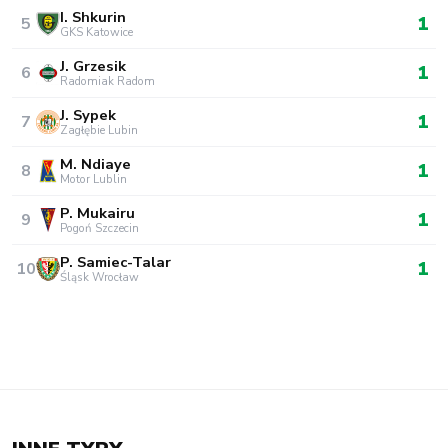
I. Shkurin
1
5
GKS Katowice
J. Grzesik
1
6
Radomiak Radom
J. Sypek
1
7
Zagłębie Lubin
M. Ndiaye
1
8
Motor Lublin
P. Mukairu
1
9
Pogoń Szczecin
P. Samiec-Talar
1
10
Śląsk Wrocław