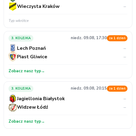
Wieczysta Kraków
–
Typ wkrótce
niedz. 09.08, 17:30
3. KOLEJKA
za 1 dzień
Lech Poznań
–
Piast Gliwice
–
Zobacz nasz typ
→
niedz. 09.08, 20:15
3. KOLEJKA
za 1 dzień
Jagiellonia Białystok
–
Widzew Łódź
–
Zobacz nasz typ
→