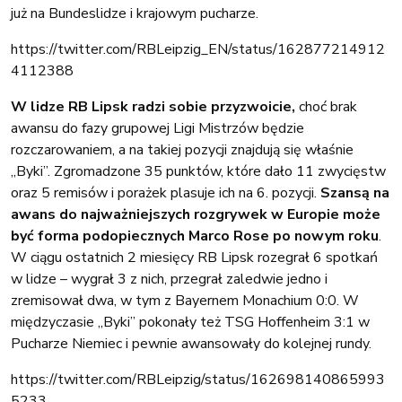
już na Bundeslidze i krajowym pucharze.
https://twitter.com/RBLeipzig_EN/status/162877214912
4112388
W lidze RB Lipsk radzi sobie przyzwoicie,
choć brak
awansu do fazy grupowej Ligi Mistrzów będzie
rozczarowaniem, a na takiej pozycji znajdują się właśnie
„Byki”. Zgromadzone 35 punktów, które dało 11 zwycięstw
oraz 5 remisów i porażek plasuje ich na 6. pozycji.
Szansą na
awans do najważniejszych rozgrywek w Europie może
być forma podopiecznych Marco Rose po nowym roku
.
W ciągu ostatnich 2 miesięcy RB Lipsk rozegrał 6 spotkań
w lidze – wygrał 3 z nich, przegrał zaledwie jedno i
zremisował dwa, w tym z Bayernem Monachium 0:0. W
międzyczasie „Byki” pokonały też TSG Hoffenheim 3:1 w
Pucharze Niemiec i pewnie awansowały do kolejnej rundy.
https://twitter.com/RBLeipzig/status/162698140865993
5233