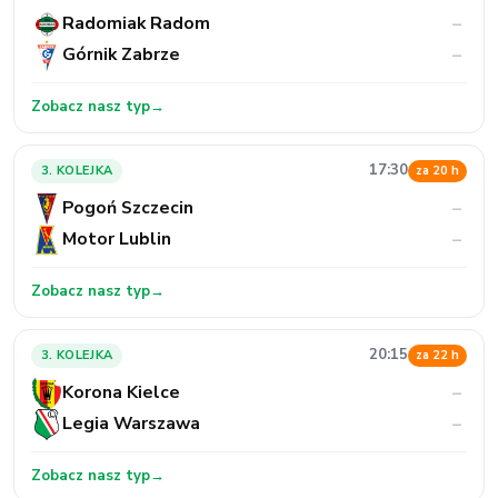
Radomiak Radom
–
Górnik Zabrze
–
Zobacz nasz typ
→
17:30
3. KOLEJKA
za 20 h
Pogoń Szczecin
–
Motor Lublin
–
Zobacz nasz typ
→
20:15
3. KOLEJKA
za 22 h
Korona Kielce
–
Legia Warszawa
–
Zobacz nasz typ
→