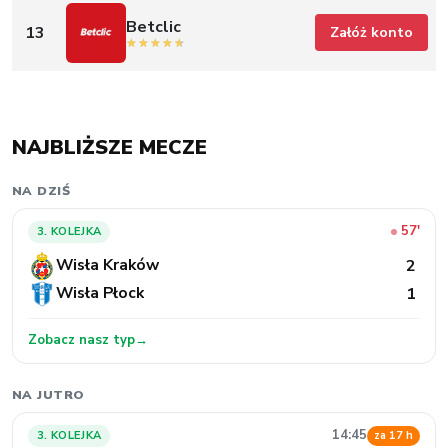
Betclic
13
Załóż konto
NAJBLIŻSZE MECZE
NA DZIŚ
57'
3. KOLEJKA
Wisła Kraków
2
Wisła Płock
1
Zobacz nasz typ
→
NA JUTRO
14:45
3. KOLEJKA
za 17 h