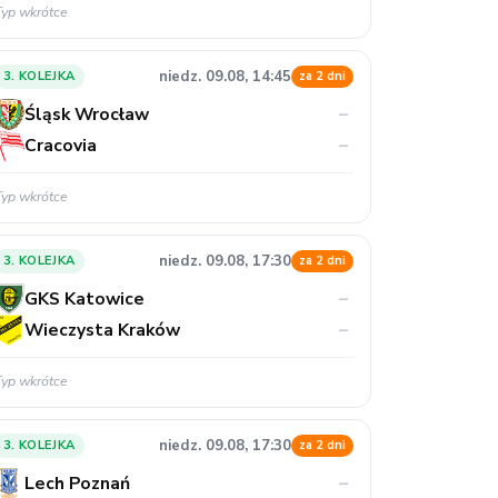
Typ wkrótce
niedz. 09.08, 14:45
3. KOLEJKA
za 2 dni
Śląsk Wrocław
–
Cracovia
–
Typ wkrótce
niedz. 09.08, 17:30
3. KOLEJKA
za 2 dni
GKS Katowice
–
Wieczysta Kraków
–
Typ wkrótce
niedz. 09.08, 17:30
3. KOLEJKA
za 2 dni
Lech Poznań
–