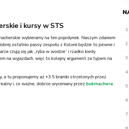
N
rskie i kursy w STS
1
bukmacherskie wybieramy na ten pojedynek. Naszym zdaniem
2
rej ostatnio passy zespołu z Kolonii będzie to pewne i
ze czują się jak „ryba w wodzie” i rzadko kiedy
3
em na wyjazdach, więc to kolejny argument za typem na
4
 a tu proponujemy aż +3.5 bramki strzelonych przez
 realny i, co ważne, dobrze wyceniany przez
bukmachera
5
6
7
8