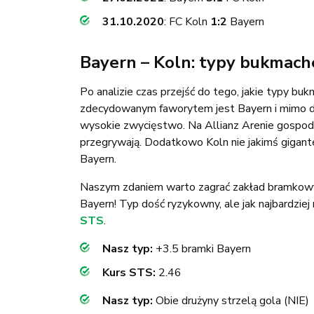
31.10.2020
: FC Koln
1:2
Bayern
Bayern – Koln: typy bukmache
Po analizie czas przejść do tego, jakie typy 
zdecydowanym faworytem jest Bayern i mimo dob
wysokie zwycięstwo. Na Allianz Arenie gospodar
przegrywają. Dodatkowo Koln nie jakimś gigant
Bayern.
Naszym zdaniem warto zagrać zakład bramkowy,
Bayern! Typ dość ryzykowny, ale jak najbardziej
STS
.
Nasz typ:
+3.5 bramki Bayern
Kurs STS:
2.46
Nasz typ:
Obie drużyny strzelą gola (NIE)