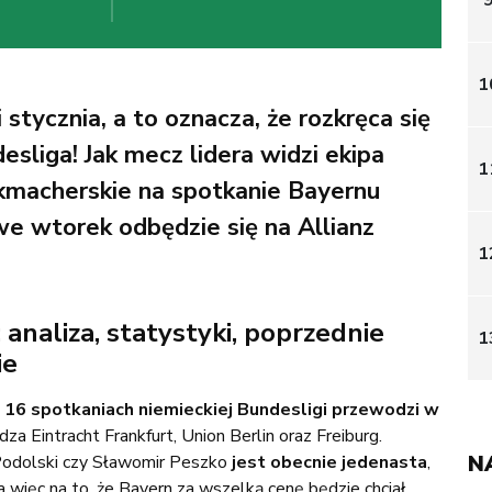
1
stycznia, a to oznacza, że rozkręca się
sliga! Jak mecz lidera widzi ekipa
1
macherskie na spotkanie Bayernu
we wtorek odbędzie się na Allianz
1
analiza, statystyki, poprzednie
1
ie
 16 spotkaniach niemieckiej Bundesligi przewodzi w
za Eintracht Frankfurt, Union Berlin oraz Freiburg.
N
s Podolski czy Sławomir Peszko
jest obecnie jedenasta
,
więc na to, że Bayern za wszelką cenę będzie chciał