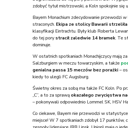
zdobyć tytuł mistrzowski, a Koln spokojnie się u
Bayern Monachium zdecydowanie przewodzi w l
straconych.
Ekipa ze stolicy Bawarii strzeliła
klasyfikacji Eintrachtu. Były klub Roberta Lew
do tej pory
stracił zaledwie 14 bramek
. Te s
dominuje.
W ostatnich spotkaniach Monachijczycy mają za
Salzburgiem w meczu towarzyskim, a także
pod
genialna passa 15 meczów bez porażki
– os
kiedy to ulegli FC Augsburg.
Świetny okres za sobą ma także FC Koln. Po pr
„C”, a to za sprawą
okazałego zwycięstwa na
– pokonywali odpowiednio Lommel SK, HSV Ha
Co ciekawe, Bayern nie przewodzi w statystyce
miejsce! W 7 spotkaniach zdobył 17 punktów, co
zespoły liderujące (RB Lipsk, Union) mają o jed