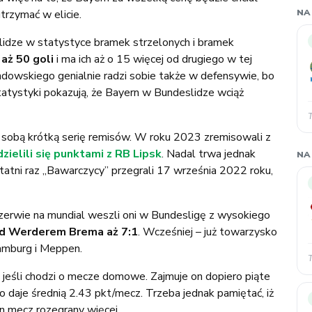
NA
trzymać w elicie.
idze w statystyce bramek strzelonych i bramek
 aż 50 goli
i ma ich aż o 15 więcej od drugiego w tej
andowskiego genialnie radzi sobie także w defensywie, bo
tatystyki pokazują, że Bayern w Bundeslidze wciąż
 sobą krótką serię remisów. W roku 2023 zremisowali z
zielili się punktami z RB Lipsk
. Nadal trwa jednak
NA
tatni raz „Bawarczycy” przegrali 17 września 2022 roku,
zerwie na mundial weszli oni w Bundesligę z wysokiego
d Werderem Brema aż 7:1
. Wcześniej – już towarzysko
mburg i Meppen.
 jeśli chodzi o mecze domowe. Zajmuje on dopiero piąte
 daje średnią 2.43 pkt/mecz. Trzeba jednak pamiętać, iż
en mecz rozegrany więcej.