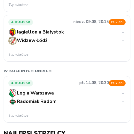
Typ wkrótce
niedz. 09.08, 20:15
3. KOLEJKA
za 2 dni
Jagiellonia Białystok
–
Widzew Łódź
–
Typ wkrótce
W KOLEJNYCH DNIACH
pt. 14.08, 20:30
4. KOLEJKA
za 7 dni
Legia Warszawa
–
Radomiak Radom
–
Typ wkrótce
NAJLEPSI STRZELCY