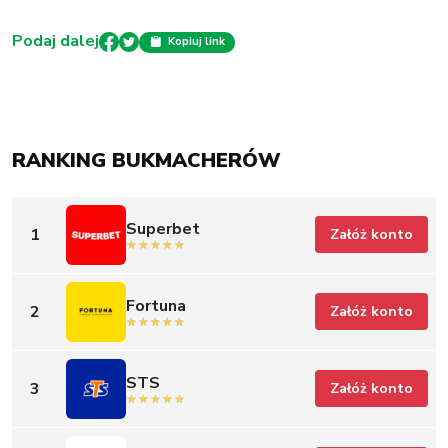
Podaj dalej
Kopiuj link
RANKING BUKMACHERÓW
Superbet
1
Załóż konto
Fortuna
2
Załóż konto
STS
3
Załóż konto