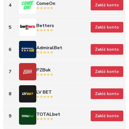
ComeOn
4
Załóż konto
Betters
5
Załóż konto
AdmiralBet
6
Załóż konto
PZBuk
7
Załóż konto
LV BET
8
Załóż konto
TOTALbet
9
Załóż konto