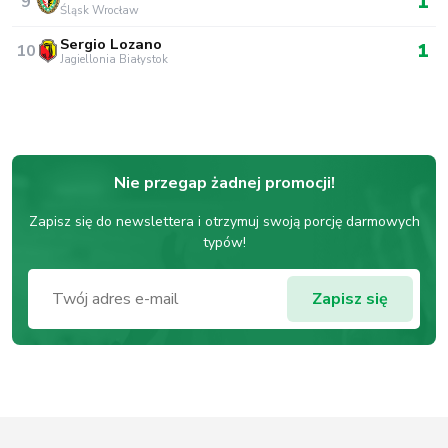
1
9
Śląsk Wrocław
Sergio Lozano
1
10
Jagiellonia Białystok
Nie przegap żadnej promocji!
Zapisz się do newslettera i otrzymuj swoją porcję darmowych
typów!