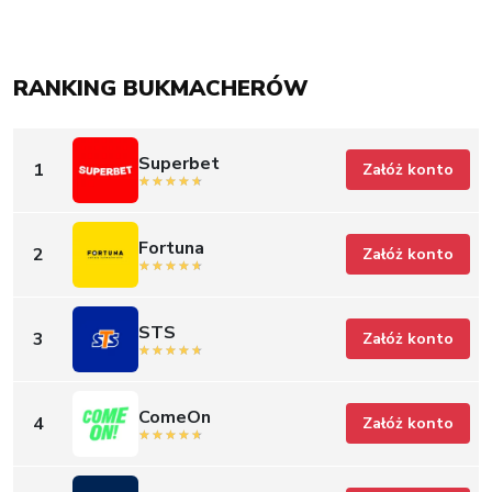
RANKING BUKMACHERÓW
Superbet
1
Załóż konto
Fortuna
2
Załóż konto
STS
3
Załóż konto
ComeOn
4
Załóż konto