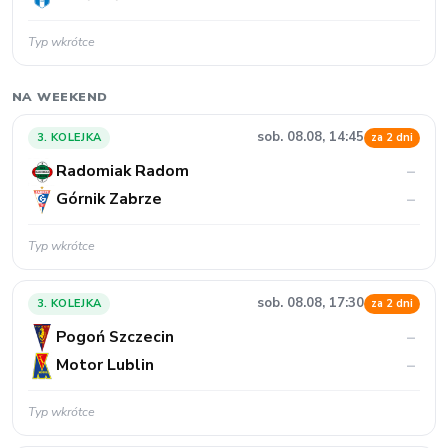
Typ wkrótce
NA WEEKEND
sob. 08.08, 14:45
3. KOLEJKA
za 2 dni
Radomiak Radom
–
Górnik Zabrze
–
Typ wkrótce
sob. 08.08, 17:30
3. KOLEJKA
za 2 dni
Pogoń Szczecin
–
Motor Lublin
–
Typ wkrótce