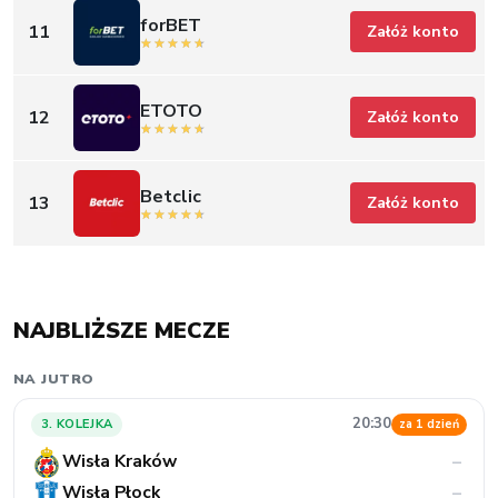
forBET
11
Załóż konto
ETOTO
12
Załóż konto
Betclic
13
Załóż konto
NAJBLIŻSZE MECZE
NA JUTRO
20:30
3. KOLEJKA
za 1 dzień
Wisła Kraków
–
Wisła Płock
–