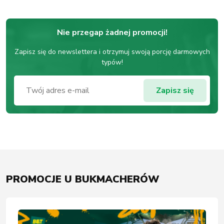
Nie przegap żadnej promocji!
Zapisz się do newslettera i otrzymuj swoją porcję darmowych
typów!
PROMOCJE U BUKMACHERÓW