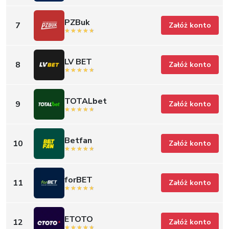
PZBuk
7
Załóż konto
LV BET
8
Załóż konto
TOTALbet
9
Załóż konto
Betfan
10
Załóż konto
forBET
11
Załóż konto
ETOTO
12
Załóż konto