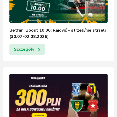
Betfan: Boost 10.00: Rajović – strzeli/nie strzeli
(30.07-02.08.2026)
Szczegóły