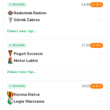
14:45
3. KOLEJKA
za 16 h
Radomiak Radom
–
Górnik Zabrze
–
Zobacz nasz typ
→
17:30
3. KOLEJKA
za 19 h
Pogoń Szczecin
–
Motor Lublin
–
Zobacz nasz typ
→
20:15
3. KOLEJKA
za 21 h
Korona Kielce
–
Legia Warszawa
–