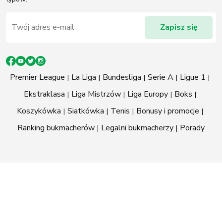
Premier League
La Liga
Bundesliga
Serie A
Ligue 1
Ekstraklasa
Liga Mistrzów
Liga Europy
Boks
Koszykówka
Siatkówka
Tenis
Bonusy i promocje
Ranking bukmacherów
Legalni bukmacherzy
Porady