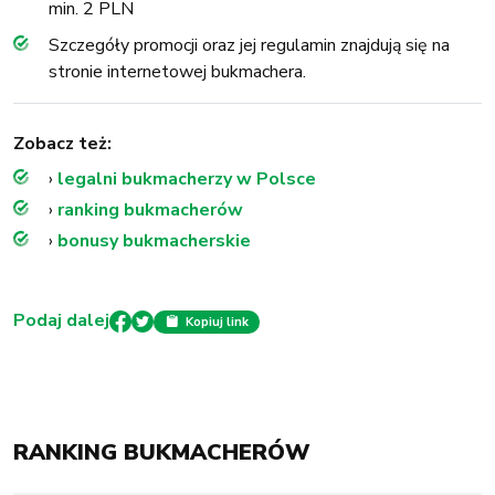
min. 2 PLN
Szczegóły promocji oraz jej regulamin znajdują się na
stronie internetowej bukmachera.
Zobacz też:
›
legalni bukmacherzy w Polsce
›
ranking bukmacherów
›
bonusy bukmacherskie
Podaj dalej
Kopiuj link
RANKING BUKMACHERÓW