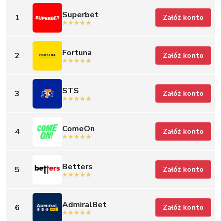
Superbet
1
Załóż konto
Fortuna
2
Załóż konto
STS
3
Załóż konto
ComeOn
4
Załóż konto
Betters
5
Załóż konto
AdmiralBet
6
Załóż konto