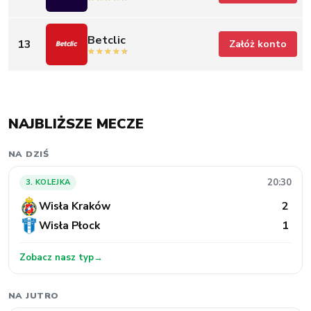
Betclic
13
Załóż konto
NAJBLIŻSZE MECZE
NA DZIŚ
20:30
3. KOLEJKA
Wisła Kraków
2
Wisła Płock
1
Zobacz nasz typ
→
NA JUTRO