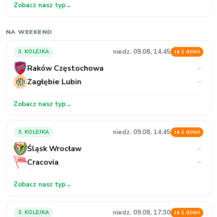
Zobacz nasz typ
→
NA WEEKEND
niedz. 09.08, 14:45
3. KOLEJKA
za 1 dzień
Raków Częstochowa
–
Zagłębie Lubin
–
Zobacz nasz typ
→
niedz. 09.08, 14:45
3. KOLEJKA
za 1 dzień
Śląsk Wrocław
–
Cracovia
–
Zobacz nasz typ
→
niedz. 09.08, 17:30
3. KOLEJKA
za 1 dzień