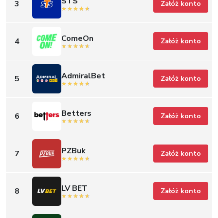
STS
3
Załóż konto
ComeOn
4
Załóż konto
AdmiralBet
5
Załóż konto
Betters
6
Załóż konto
PZBuk
7
Załóż konto
LV BET
8
Załóż konto