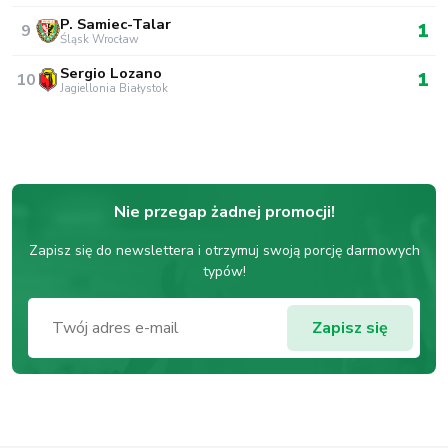
P. Samiec-Talar
1
9
Śląsk Wrocław
Sergio Lozano
1
10
Jagiellonia Białystok
Nie przegap żadnej promocji!
Zapisz się do newslettera i otrzymuj swoją porcję darmowych
typów!