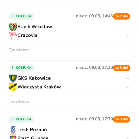
niedz. 09.08, 14:45
3. KOLEJKA
za 2 dni
Śląsk Wrocław
–
Cracovia
–
Typ wkrótce
niedz. 09.08, 17:30
3. KOLEJKA
za 3 dni
GKS Katowice
–
Wieczysta Kraków
–
Typ wkrótce
niedz. 09.08, 17:30
3. KOLEJKA
za 3 dni
Lech Poznań
–
Piast Gliwice
–