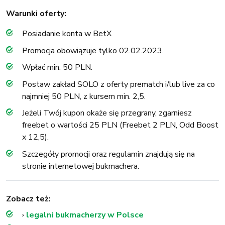
Warunki oferty:
Posiadanie konta w BetX
Promocja obowiązuje tylko 02.02.2023.
Wpłać min. 50 PLN.
Postaw zakład SOLO z oferty prematch i/lub live za co
najmniej 50 PLN, z kursem min. 2,5.
Jeżeli Twój kupon okaże się przegrany, zgarniesz
freebet o wartości 25 PLN (Freebet 2 PLN, Odd Boost
x 12,5).
Szczegóły promocji oraz regulamin znajdują się na
stronie internetowej bukmachera.
Zobacz też:
›
legalni bukmacherzy w Polsce