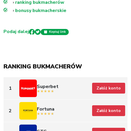
›
ranking bukmacherów
›
bonusy bukmacherskie
Podaj dalej
Kopiuj link
RANKING BUKMACHERÓW
Superbet
1
Załóż konto
Fortuna
2
Załóż konto