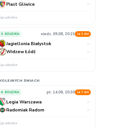
Piast Gliwice
–
Typ wkrótce
niedz. 09.08, 20:15
3. KOLEJKA
za 2 dni
Jagiellonia Białystok
–
Widzew Łódź
–
Typ wkrótce
KOLEJNYCH DNIACH
pt. 14.08, 20:30
4. KOLEJKA
za 7 dni
Legia Warszawa
–
Radomiak Radom
–
Typ wkrótce