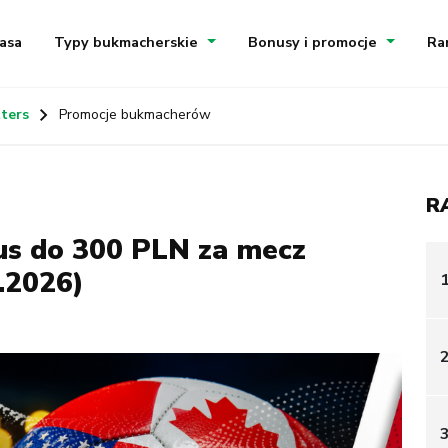
asa
Typy bukmacherskie
Bonusy i promocje
Ra
ters
Promocje bukmacherów
R
us do 300 PLN za mecz
.2026)