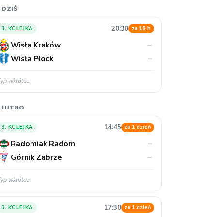
 DZIŚ
20:30
3. KOLEJKA
za 18 h
Wisła Kraków
–
Wisła Płock
–
Typ wkrótce
 JUTRO
14:45
3. KOLEJKA
za 1 dzień
Radomiak Radom
–
Górnik Zabrze
–
Typ wkrótce
17:30
3. KOLEJKA
za 1 dzień