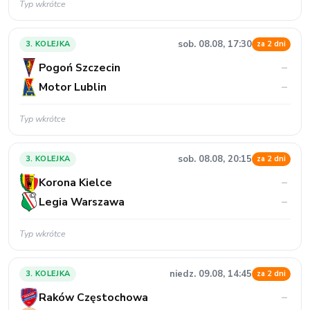
Typ wkrótce
sob. 08.08, 17:30
3. KOLEJKA
za 2 dni
Pogoń Szczecin
–
Motor Lublin
–
Typ wkrótce
sob. 08.08, 20:15
3. KOLEJKA
za 2 dni
Korona Kielce
–
Legia Warszawa
–
Typ wkrótce
niedz. 09.08, 14:45
3. KOLEJKA
za 2 dni
Raków Częstochowa
–