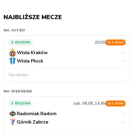
NAJBLIŻSZE MECZE
NA JUTRO
20:30
3. KOLEJKA
za 1 dzień
Wisła Kraków
–
Wisła Płock
–
Typ wkrótce
NA WEEKEND
sob. 08.08, 14:45
3. KOLEJKA
za 1 dzień
Radomiak Radom
–
Górnik Zabrze
–