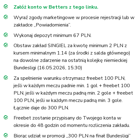
Załóż konto w Betters z tego linku.
Wyraź zgody marketingowe w procesie rejestracji lub w
zakładce „Powiadomienia”.
Wykonaj depozyt minimum 67 PLN.
Obstaw zakład SINGIEL za kwotę minimum 2 PLN z
kursem minimalnym 1.14 (za środki z salda głównego)
na dowolne zdarzenie na ostatnią kolejkę niemieckiej
Bundesligi (16.05.2026, 15:30)
Za spełnienie warunku otrzymasz freebet 100 PLN,
jeśli w każdym meczu padnie min. 1 gol + freebet 100
PLN, jeśli w każdym meczu padną min. 2 gole + freebet
100 PLN, jeśli w każdym meczu padną min. 3 gole.
Łącznie daje do 300 PLN.
Freebet zostanie przypisany do Twojego konta w
okresie do 48 godzin od momentu rozliczenia zakładu.
Biorąc udział w promocji „300 PLN na finał Bundesligi”