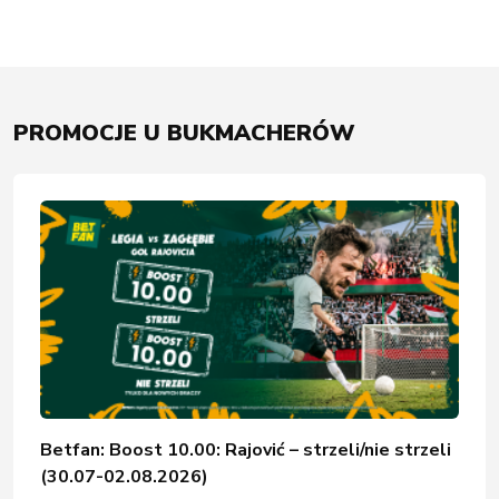
PROMOCJE U BUKMACHERÓW
Betfan: Boost 10.00: Rajović – strzeli/nie strzeli
(30.07-02.08.2026)