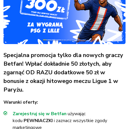
Specjalna promocja tylko dla nowych graczy
Betfan! Wpłać dokładnie 50 złotych, aby
zgarnąć OD RAZU dodatkowe 50 zł w
bonusie z okazji hitowego meczu Ligue 1 w
Paryżu.
Warunki oferty:
Zarejestruj się w Betfan
używając
kodu
PEWNIACZKI
i zaznacz wszystkie zgody
marketingowe