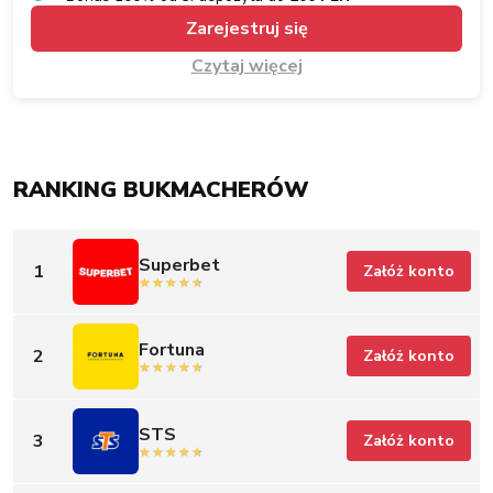
Zarejestruj się
Czytaj więcej
RANKING BUKMACHERÓW
Superbet
1
Załóż konto
Fortuna
2
Załóż konto
STS
3
Załóż konto