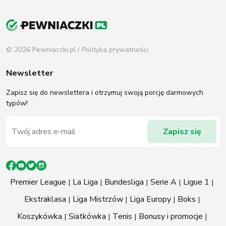
© 2026 Pewniaczki.pl /
Polityka prywatności
Newsletter
Zapisz się do newslettera i otrzymuj swoją porcję darmowych
typów!
Premier League
La Liga
Bundesliga
Serie A
Ligue 1
Ekstraklasa
Liga Mistrzów
Liga Europy
Boks
Koszykówka
Siatkówka
Tenis
Bonusy i promocje