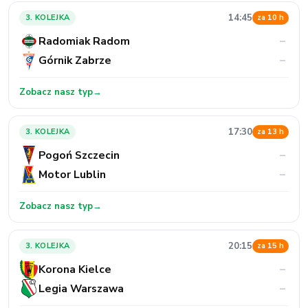
14:45
3. KOLEJKA
za 10 h
Radomiak Radom
–
Górnik Zabrze
–
Zobacz nasz typ
→
17:30
3. KOLEJKA
za 13 h
Pogoń Szczecin
–
Motor Lublin
–
Zobacz nasz typ
→
20:15
3. KOLEJKA
za 15 h
Korona Kielce
–
Legia Warszawa
–