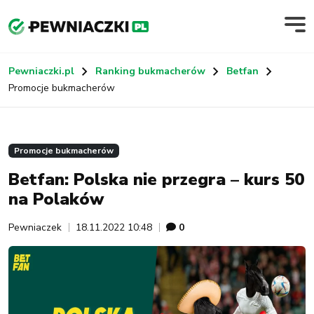
Pewniaczki.pl
Ranking bukmacherów
Betfan
Promocje bukmacherów
Promocje bukmacherów
Betfan: Polska nie przegra – kurs 50
na Polaków
Pewniaczek
18.11.2022 10:48
0