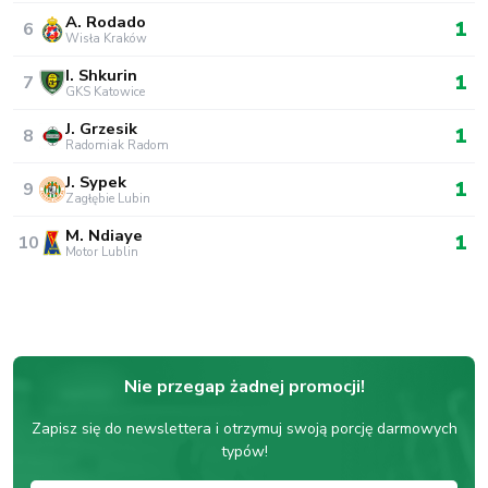
A. Rodado
1
6
Wisła Kraków
I. Shkurin
1
7
GKS Katowice
J. Grzesik
1
8
Radomiak Radom
J. Sypek
1
9
Zagłębie Lubin
M. Ndiaye
1
10
Motor Lublin
Nie przegap żadnej promocji!
Zapisz się do newslettera i otrzymuj swoją porcję darmowych
typów!