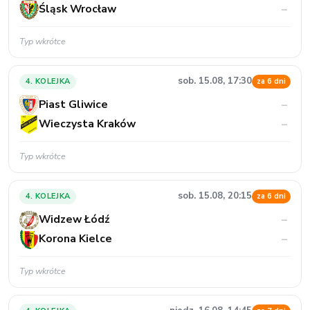
Śląsk Wrocław
–
Typ wkrótce
sob. 15.08, 17:30
4. KOLEJKA
za 6 dni
Piast Gliwice
–
Wieczysta Kraków
–
Typ wkrótce
sob. 15.08, 20:15
4. KOLEJKA
za 6 dni
Widzew Łódź
–
Korona Kielce
–
Typ wkrótce