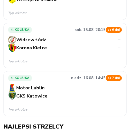
Typ wkrótce
sob. 15.08, 20:15
4. KOLEJKA
za 6 dni
Widzew Łódź
–
Korona Kielce
–
Typ wkrótce
niedz. 16.08, 14:45
4. KOLEJKA
za 7 dni
Motor Lublin
–
GKS Katowice
–
Typ wkrótce
NAJLEPSI STRZELCY