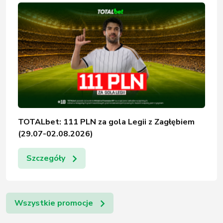
TOTALbet: 111 PLN za gola Legii z Zagłębiem
(29.07-02.08.2026)
Szczegóły
Wszystkie promocje