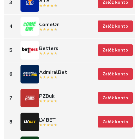
STS
3
Załóż konto
ComeOn
4
Załóż konto
Betters
5
Załóż konto
AdmiralBet
6
Załóż konto
PZBuk
7
Załóż konto
LV BET
8
Załóż konto