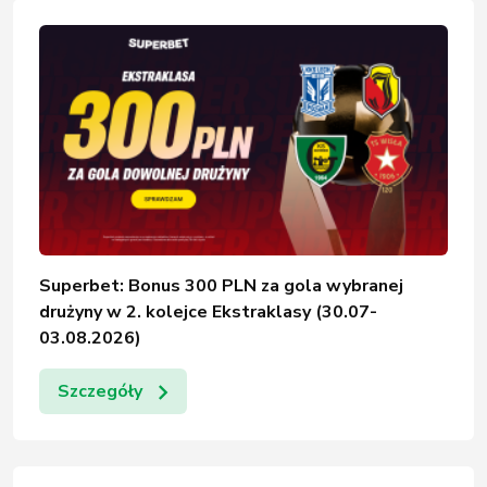
Superbet: Bonus 300 PLN za gola wybranej
drużyny w 2. kolejce Ekstraklasy (30.07-
03.08.2026)
Szczegóły