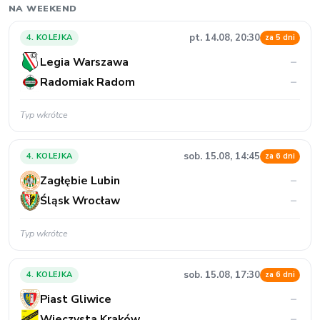
NA WEEKEND
pt. 14.08, 20:30
4. KOLEJKA
za 5 dni
Legia Warszawa
–
Radomiak Radom
–
Typ wkrótce
sob. 15.08, 14:45
4. KOLEJKA
za 6 dni
Zagłębie Lubin
–
Śląsk Wrocław
–
Typ wkrótce
sob. 15.08, 17:30
4. KOLEJKA
za 6 dni
Piast Gliwice
–
Wieczysta Kraków
–