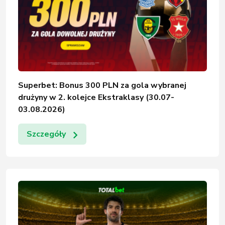
Superbet: Bonus 300 PLN za gola wybranej
drużyny w 2. kolejce Ekstraklasy (30.07-
03.08.2026)
Szczegóły