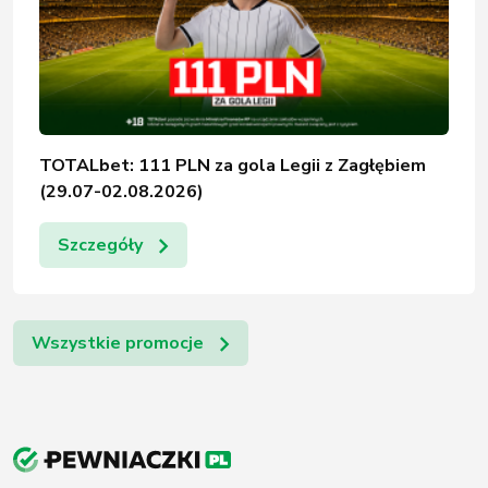
TOTALbet: 111 PLN za gola Legii z Zagłębiem
(29.07-02.08.2026)
Szczegóły
Wszystkie promocje