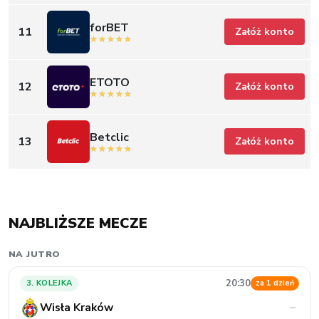
forBET
11
Załóż konto
ETOTO
12
Załóż konto
Betclic
13
Załóż konto
NAJBLIŻSZE MECZE
NA JUTRO
20:30
3. KOLEJKA
za 1 dzień
Wisła Kraków
–