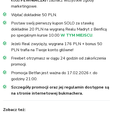
kodu
PEWNIACZKI
i zaznacz wszystkie zgody
marketingowe.
Wpłać dokładnie 50 PLN.
Postaw swój pierwszy kupon SOLO za stawkę
dokładnie 20 PLN na wygraną Realu Madryt z Benficą
po specjalnym kursie 10.00
W TYM MIEJSCU
.
Jeżeli Real zwycięży, wygrana 176 PLN + bonus 50
PLN trafia na Twoje konto główne!
Freebet otrzymasz w ciągu 24 godzin od zakończenia
promocji.
Promocja Betfan jest ważna do 17.02.2026 r. do
godziny 21:00.
Szczegóły promocji oraz jej regulamin dostępne są
na stronie internetowej bukmachera.
Zobacz też: