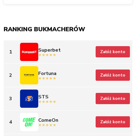
RANKING BUKMACHERÓW
Superbet
1
Załóż konto
Fortuna
2
Załóż konto
STS
3
Załóż konto
ComeOn
4
Załóż konto