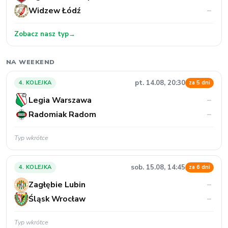
Widzew Łódź
–
Zobacz nasz typ
→
NA WEEKEND
pt. 14.08, 20:30
4. KOLEJKA
za 5 dni
Legia Warszawa
–
Radomiak Radom
–
Typ wkrótce
sob. 15.08, 14:45
4. KOLEJKA
za 6 dni
Zagłębie Lubin
–
Śląsk Wrocław
–
Typ wkrótce