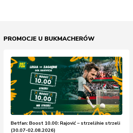
PROMOCJE U BUKMACHERÓW
Betfan: Boost 10.00: Rajović – strzeli/nie strzeli
(30.07-02.08.2026)