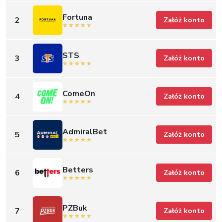
Fortuna
2
Załóż konto
STS
3
Załóż konto
ComeOn
4
Załóż konto
AdmiralBet
5
Załóż konto
Betters
6
Załóż konto
PZBuk
7
Załóż konto