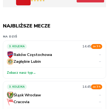
NAJBLIŻSZE MECZE
NA DZIŚ
14:45
3. KOLEJKA
za 3 h
Raków Częstochowa
–
Zagłębie Lubin
–
Zobacz nasz typ
→
14:45
3. KOLEJKA
za 3 h
Śląsk Wrocław
–
Cracovia
–