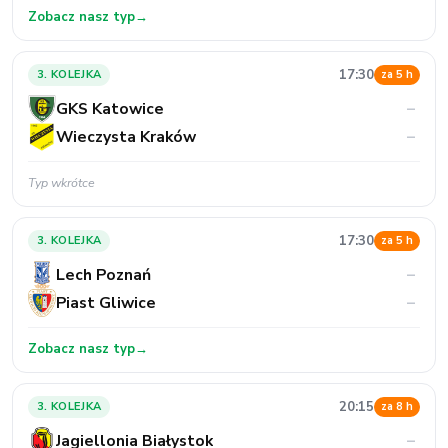
Zobacz nasz typ
→
17:30
3. KOLEJKA
za 5 h
GKS Katowice
–
Wieczysta Kraków
–
Typ wkrótce
17:30
3. KOLEJKA
za 5 h
Lech Poznań
–
Piast Gliwice
–
Zobacz nasz typ
→
20:15
3. KOLEJKA
za 8 h
Jagiellonia Białystok
–