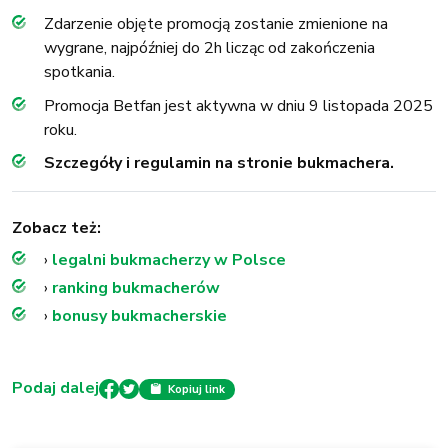
Zdarzenie objęte promocją zostanie zmienione na
wygrane, najpóźniej do 2h licząc od zakończenia
spotkania.
Promocja Betfan jest aktywna w dniu 9 listopada 2025
roku.
Szczegóły i regulamin na stronie bukmachera.
Zobacz też:
›
legalni bukmacherzy w Polsce
›
ranking bukmacherów
›
bonusy bukmacherskie
Podaj dalej
Kopiuj link