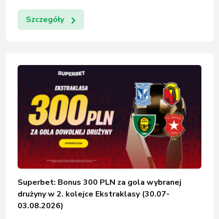
Szczegóły
Superbet: Bonus 300 PLN za gola wybranej
drużyny w 2. kolejce Ekstraklasy (30.07-
03.08.2026)