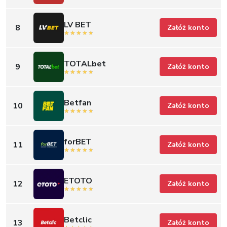
LV BET
8
Załóż konto
TOTALbet
9
Załóż konto
Betfan
10
Załóż konto
forBET
11
Załóż konto
ETOTO
12
Załóż konto
Betclic
13
Załóż konto