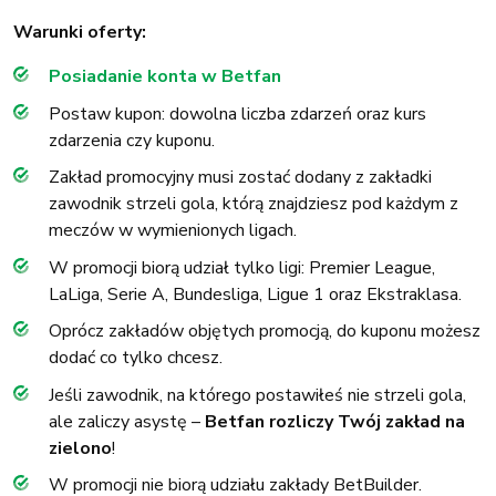
Warunki oferty:
Posiadanie konta w Betfan
Postaw kupon: dowolna liczba zdarzeń oraz kurs
zdarzenia czy kuponu.
Zakład promocyjny musi zostać dodany z zakładki
zawodnik strzeli gola, którą znajdziesz pod każdym z
meczów w wymienionych ligach.
W promocji biorą udział tylko ligi: Premier League,
LaLiga, Serie A, Bundesliga, Ligue 1 oraz Ekstraklasa.
Oprócz zakładów objętych promocją, do kuponu możesz
dodać co tylko chcesz.
Jeśli zawodnik, na którego postawiłeś nie strzeli gola,
ale zaliczy asystę –
Betfan rozliczy Twój zakład na
zielono
!
W promocji nie biorą udziału zakłady BetBuilder.