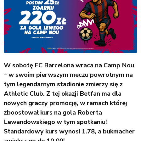
W sobotę FC Barcelona wraca na Camp Nou
– w swoim pierwszym meczu powrotnym na
tym legendarnym stadionie zmierzy się z
Athletic Club. Z tej okazji Betfan ma dla
nowych graczy promocję, w ramach której
zboostował kurs na gola Roberta
Lewandowskiego w tym spotkaniu!
Standardowy kurs wynosi 1.78, a bukmacher
zwiększ go do 10.00!