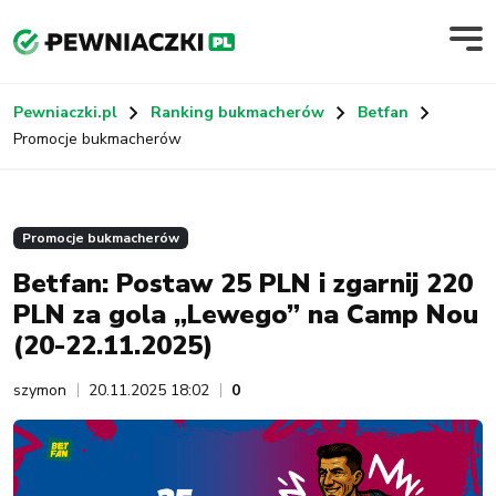
Pewniaczki.pl
Ranking bukmacherów
Betfan
Promocje bukmacherów
Promocje bukmacherów
Betfan: Postaw 25 PLN i zgarnij 220
PLN za gola „Lewego” na Camp Nou
(20-22.11.2025)
szymon
20.11.2025 18:02
0