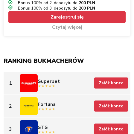
Bonus 100% od 2. depozytu do
200 PLN
Bonus 100% od 3. depozytu do
200 PLN
Zarejestruj się
Czytaj więcej
RANKING BUKMACHERÓW
Superbet
1
Załóż konto
Fortuna
2
Załóż konto
STS
3
Załóż konto