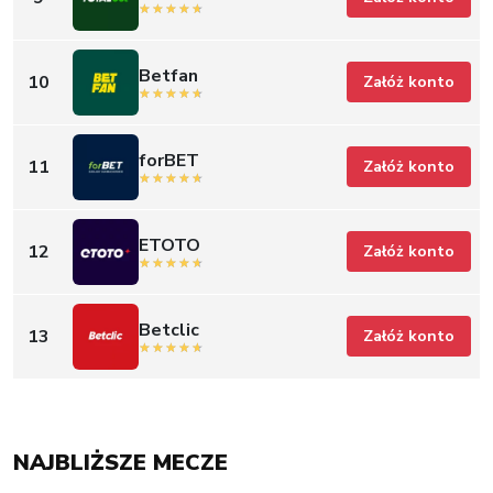
Betfan
10
Załóż konto
forBET
11
Załóż konto
ETOTO
12
Załóż konto
Betclic
13
Załóż konto
NAJBLIŻSZE MECZE