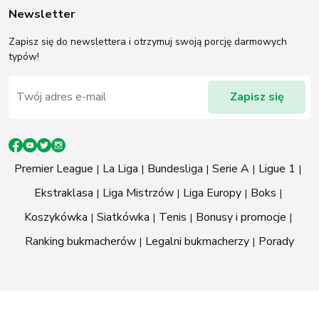
Newsletter
Zapisz się do newslettera i otrzymuj swoją porcję darmowych
typów!
Premier League
La Liga
Bundesliga
Serie A
Ligue 1
Ekstraklasa
Liga Mistrzów
Liga Europy
Boks
Koszykówka
Siatkówka
Tenis
Bonusy i promocje
Ranking bukmacherów
Legalni bukmacherzy
Porady