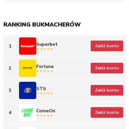
RANKING BUKMACHERÓW
Superbet
1
Załóż konto
Fortuna
2
Załóż konto
STS
3
Załóż konto
ComeOn
4
Załóż konto