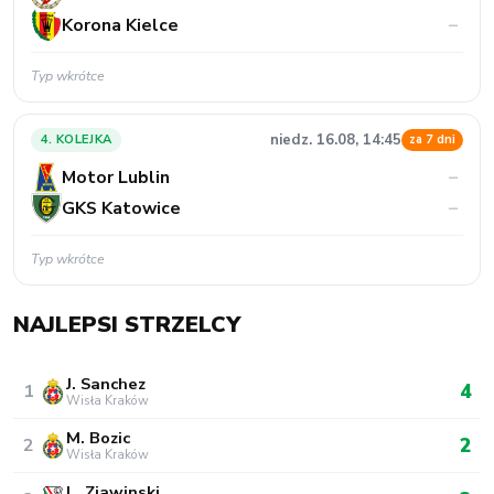
Korona Kielce
–
Typ wkrótce
niedz. 16.08, 14:45
4. KOLEJKA
za 7 dni
Motor Lublin
–
GKS Katowice
–
Typ wkrótce
NAJLEPSI STRZELCY
J. Sanchez
4
1
Wisła Kraków
M. Bozic
2
2
Wisła Kraków
L. Zjawinski