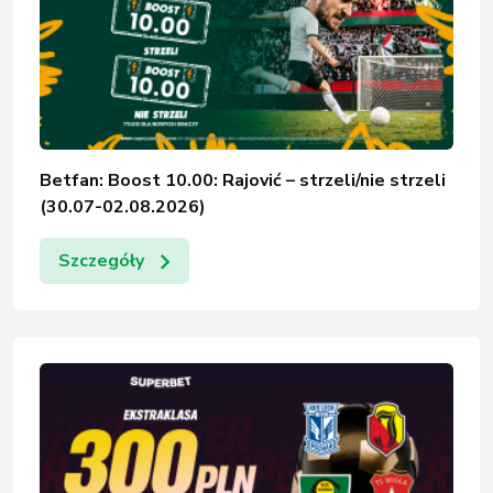
Betfan: Boost 10.00: Rajović – strzeli/nie strzeli
(30.07-02.08.2026)
Szczegóły