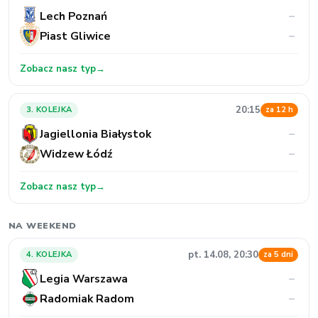
Lech Poznań
–
Piast Gliwice
–
Zobacz nasz typ
→
20:15
3. KOLEJKA
za 12 h
Jagiellonia Białystok
–
Widzew Łódź
–
Zobacz nasz typ
→
NA WEEKEND
pt. 14.08, 20:30
4. KOLEJKA
za 5 dni
Legia Warszawa
–
Radomiak Radom
–