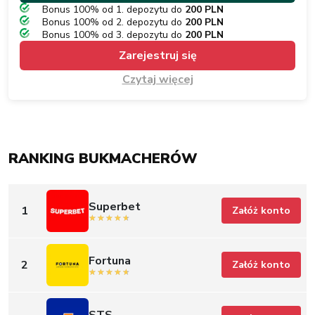
Bonus 100% od 1. depozytu do
200 PLN
Bonus 100% od 2. depozytu do
200 PLN
Bonus 100% od 3. depozytu do
200 PLN
Zarejestruj się
Czytaj więcej
RANKING BUKMACHERÓW
Superbet
1
Załóż konto
Fortuna
2
Załóż konto
STS