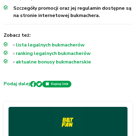
Szczegóły promocji oraz jej regulamin dostępne są
na stronie internetowej bukmachera.
Zobacz też:
›
lista legalnych bukmacherów
›
ranking legalnych bukmacherów
›
aktualne bonusy bukmacherskie
Podaj dalej
Kopiuj link