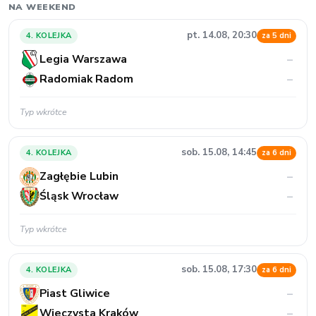
NA WEEKEND
pt. 14.08, 20:30
4. KOLEJKA
za 5 dni
Legia Warszawa
–
Radomiak Radom
–
Typ wkrótce
sob. 15.08, 14:45
4. KOLEJKA
za 6 dni
Zagłębie Lubin
–
Śląsk Wrocław
–
Typ wkrótce
sob. 15.08, 17:30
4. KOLEJKA
za 6 dni
Piast Gliwice
–
Wieczysta Kraków
–