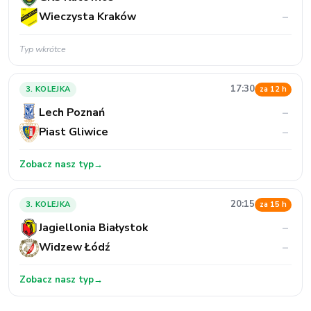
Wieczysta Kraków
–
Typ wkrótce
17:30
3. KOLEJKA
za 12 h
Lech Poznań
–
Piast Gliwice
–
Zobacz nasz typ
→
20:15
3. KOLEJKA
za 15 h
Jagiellonia Białystok
–
Widzew Łódź
–
Zobacz nasz typ
→