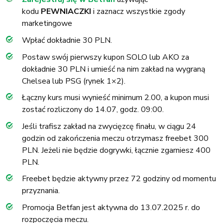
kodu
PEWNIACZKI
i zaznacz wszystkie zgody
marketingowe
Wpłać dokładnie 30 PLN.
Postaw swój pierwszy kupon SOLO lub AKO za
dokładnie 30 PLN i umieść na nim zakład na wygraną
Chelsea lub PSG (rynek 1×2).
Łączny kurs musi wynieść minimum 2.00, a kupon musi
zostać rozliczony do 14.07, godz. 09:00.
Jeśli trafisz zakład na zwycięzcę finału, w ciągu 24
godzin od zakończenia meczu otrzymasz freebet 300
PLN. Jeżeli nie będzie dogrywki, łącznie zgarniesz 400
PLN.
Freebet będzie aktywny przez 72 godziny od momentu
przyznania.
Promocja Betfan jest aktywna do 13.07.2025 r. do
rozpoczęcia meczu.