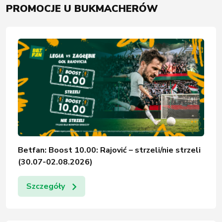
PROMOCJE U BUKMACHERÓW
Betfan: Boost 10.00: Rajović – strzeli/nie strzeli
(30.07-02.08.2026)
Szczegóły