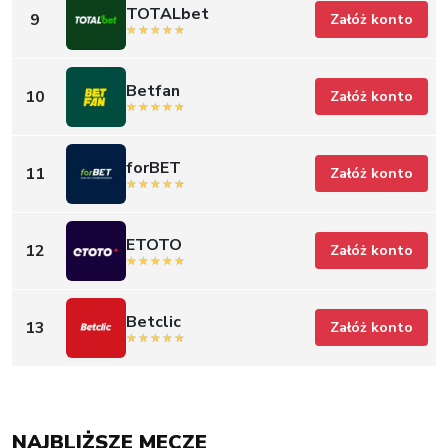
TOTALbet
9
Załóż konto
Betfan
10
Załóż konto
forBET
11
Załóż konto
ETOTO
12
Załóż konto
Betclic
13
Załóż konto
NAJBLIŻSZE MECZE