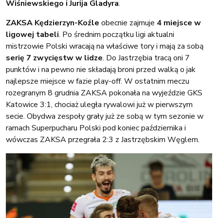
Wiśniewskiego i Jurija Gladyra
.
ZAKSA Kędzierzyn-Koźle
obecnie zajmuje
4 miejsce w
ligowej tabeli
. Po średnim początku ligi aktualni
mistrzowie Polski wracają na właściwe tory i mają za sobą
serię 7 zwycięstw w lidze
. Do Jastrzębia tracą oni 7
punktów i na pewno nie składają broni przed walką o jak
najlepsze miejsce w fazie play-off. W ostatnim meczu
rozegranym 8 grudnia ZAKSA pokonała na wyjeździe GKS
Katowice 3:1, chociaż uległa rywalowi już w pierwszym
secie. Obydwa zespoły grały już ze sobą w tym sezonie w
ramach Superpucharu Polski pod koniec października i
wówczas ZAKSA przegrała 2:3 z Jastrzębskim Węglem.