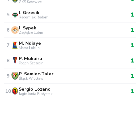
GKS Katowice
J. Grzesik
1
5
Radomiak Radom
J. Sypek
1
6
Zagłębie Lubin
M. Ndiaye
1
7
Motor Lublin
P. Mukairu
1
8
Pogoń Szczecin
P. Samiec-Talar
1
9
Śląsk Wrocław
Sergio Lozano
1
10
Jagiellonia Białystok