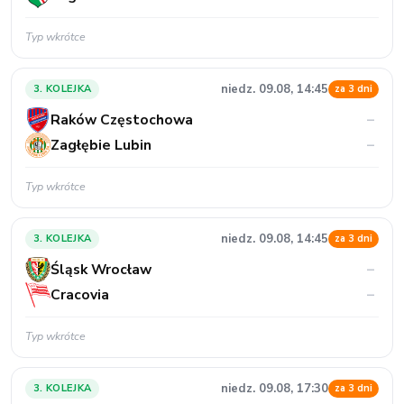
Typ wkrótce
niedz. 09.08, 14:45
3. KOLEJKA
za 3 dni
Raków Częstochowa
–
Zagłębie Lubin
–
Typ wkrótce
niedz. 09.08, 14:45
3. KOLEJKA
za 3 dni
Śląsk Wrocław
–
Cracovia
–
Typ wkrótce
niedz. 09.08, 17:30
3. KOLEJKA
za 3 dni