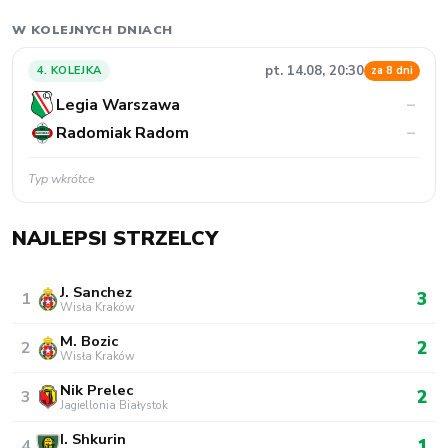
W KOLEJNYCH DNIACH
pt. 14.08, 20:30
4. KOLEJKA
za 8 dni
Legia Warszawa
–
Radomiak Radom
–
Typ wkrótce
NAJLEPSI STRZELCY
J. Sanchez
3
1
Wisła Kraków
M. Bozic
2
2
Wisła Kraków
Nik Prelec
2
3
Jagiellonia Białystok
I. Shkurin
1
4