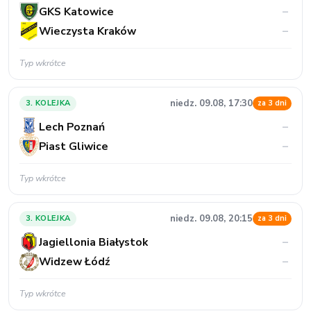
GKS Katowice
–
Wieczysta Kraków
–
Typ wkrótce
niedz. 09.08, 17:30
3. KOLEJKA
za 3 dni
Lech Poznań
–
Piast Gliwice
–
Typ wkrótce
niedz. 09.08, 20:15
3. KOLEJKA
za 3 dni
Jagiellonia Białystok
–
Widzew Łódź
–
Typ wkrótce