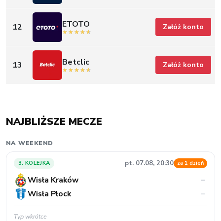
ETOTO
12
Załóż konto
Betclic
13
Załóż konto
NAJBLIŻSZE MECZE
NA WEEKEND
pt. 07.08, 20:30
3. KOLEJKA
za 1 dzień
Wisła Kraków
–
Wisła Płock
–
Typ wkrótce