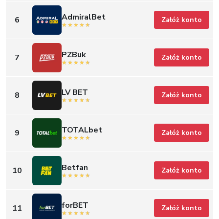
AdmiralBet
6
Załóż konto
PZBuk
7
Załóż konto
LV BET
8
Załóż konto
TOTALbet
9
Załóż konto
Betfan
10
Załóż konto
forBET
11
Załóż konto