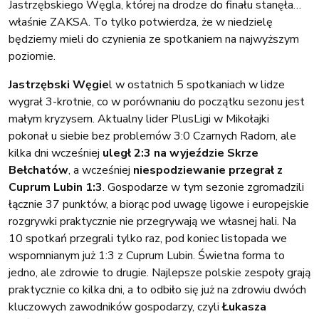
Jastrzębskiego Węgla, której na drodze do finału stanęła…
właśnie ZAKSA. To tylko potwierdza, że w niedzielę
będziemy mieli do czynienia ze spotkaniem na najwyższym
poziomie.
Jastrzębski Węgie
l w ostatnich 5 spotkaniach w lidze
wygrał 3-krotnie, co w porównaniu do początku sezonu jest
małym kryzysem. Aktualny lider PlusLigi w Mikołajki
pokonał u siebie bez problemów 3:0 Czarnych Radom, ale
kilka dni wcześniej
uległ 2:3 na wyjeździe Skrze
Bełchatów
, a wcześniej
niespodziewanie przegrał z
Cuprum Lubin 1:3
. Gospodarze w tym sezonie zgromadzili
łącznie 37 punktów, a biorąc pod uwagę ligowe i europejskie
rozgrywki praktycznie nie przegrywają we własnej hali. Na
10 spotkań przegrali tylko raz, pod koniec listopada we
wspomnianym już 1:3 z Cuprum Lubin. Świetna forma to
jedno, ale zdrowie to drugie. Najlepsze polskie zespoły grają
praktycznie co kilka dni, a to odbiło się już na zdrowiu dwóch
kluczowych zawodników gospodarzy, czyli
Łukasza