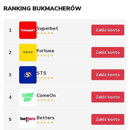
RANKING BUKMACHERÓW
Superbet
1
Załóż konto
Fortuna
2
Załóż konto
STS
3
Załóż konto
ComeOn
4
Załóż konto
Betters
5
Załóż konto