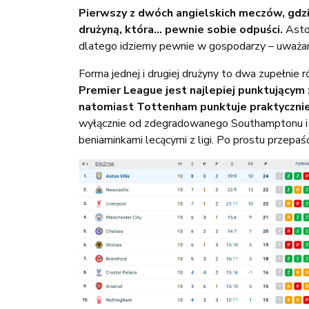
Pierwszy z dwóch angielskich meczów, gdzi
drużyną, która… pewnie sobie odpuści.
Aston
dlatego idziemy pewnie w gospodarzy – uważamy,
Forma jednej i drugiej drużyny to dwa zupełnie 
Premier League jest najlepiej punktującym
natomiast Tottenham punktuje praktycznie 
wyłącznie od zdegradowanego Southamptonu i r
beniaminkami lecącymi z ligi. Po prostu przepaść