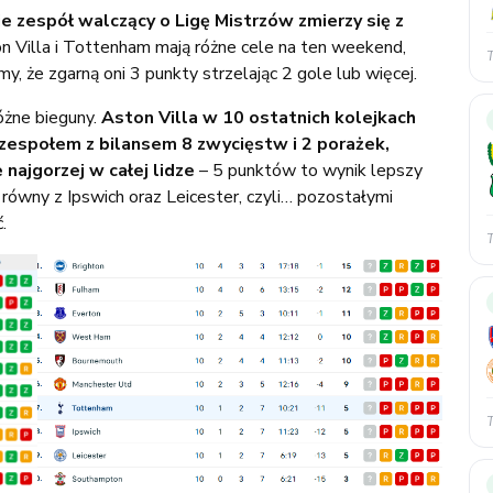
e zespół walczący o Ligę Mistrzów zmierzy się z
 Villa i Tottenham mają różne cele na ten weekend,
 że zgarną oni 3 punkty strzelając 2 gole lub więcej.
różne bieguny.
Aston Villa w 10 ostatnich kolejkach
 zespołem z bilansem 8 zwycięstw i 2 porażek,
najgorzej w całej lidze
– 5 punktów to wynik lepszy
ówny z Ipswich oraz Leicester, czyli… pozostałymi
.