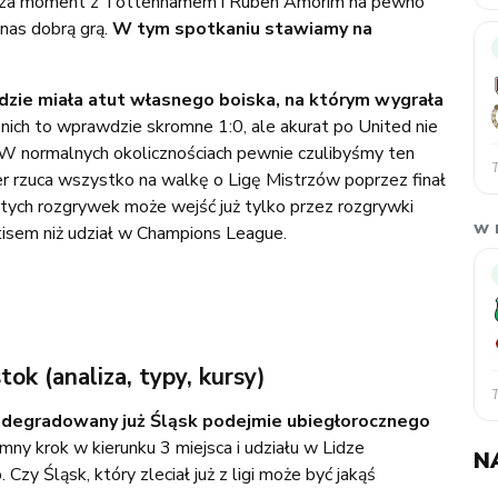
ją za moment z Tottenhamem i Ruben Amorim na pewno
 nas dobrą grą.
W tym spotkaniu stawiamy na
ędzie miała atut własnego boiska, na którym wygrała
nich to wprawdzie skromne 1:0, ale akurat po United nie
 W normalnych okolicznościach pewnie czulibyśmy ten
er rzuca wszystko na walkę o Ligę Mistrzów poprzez finał
do tych rozgrywek może wejść już tylko przez rozgrywki
W 
etisem niż udział w Champions League.
tok (analiza, typy, kursy)
zdegradowany już Śląsk podejmie ubiegłorocznego
mny krok w kierunku 3 miejsca i udziału w Lidze
N
Czy Śląsk, który zleciał już z ligi może być jakąś