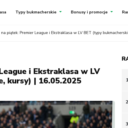
asa
Typy bukmacherskie
Bonusy i promocje
Ra
 na piątek: Premier League i Ekstraklasa w LV BET (typy bukmacherskie
R
 League i Ekstraklasa w LV
, kursy) | 16.05.2025