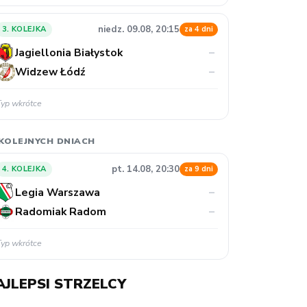
niedz. 09.08, 20:15
3. KOLEJKA
za 4 dni
Jagiellonia Białystok
–
Widzew Łódź
–
Typ wkrótce
KOLEJNYCH DNIACH
pt. 14.08, 20:30
4. KOLEJKA
za 9 dni
Legia Warszawa
–
Radomiak Radom
–
Typ wkrótce
AJLEPSI STRZELCY