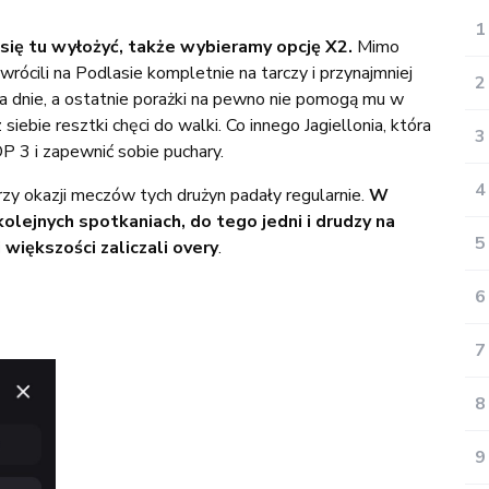
1
się tu wyłożyć, także wybieramy opcję X2.
Mimo
rócili na Podlasie kompletnie na tarczy i przynajmniej
2
a dnie, a ostatnie porażki na pewno nie pomogą mu w
iebie resztki chęci do walki. Co innego Jagiellonia, która
3
P 3 i zapewnić sobie puchary.
4
y okazji meczów tych drużyn padały regularnie.
W
kolejnych spotkaniach, do tego jedni i drudzy na
5
większości zaliczali overy
.
6
7
8
9