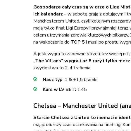
Gospodarze cały czas są w grze o Ligę Mistr
ich kalendarz
– w sobotę grają z dołującym i
Manchesterem United, czyli kolejnym rozczarowan
mają tylko finał Ligi Europy i przynajmniej te
celem utrzymania zdrowia kluczowych piłkarzy
na wskoczenie do TOP 5 i musi po prostu wygra
A jeśli wygra to zapewne strzeli też więcej niż
„The Villans” wygrali aż 8 razy i tylko mec
zwycięstwa to 2-4 trafienia.
Nasz typ
: 1 & +1,5 bramki
Kurs w LV BET:
1.45
Chelsea – Manchester United (anal
Starcie Chelsea z United to niemalże ident
mając dłuższy czas oczekiwania na finał Ligi Ko