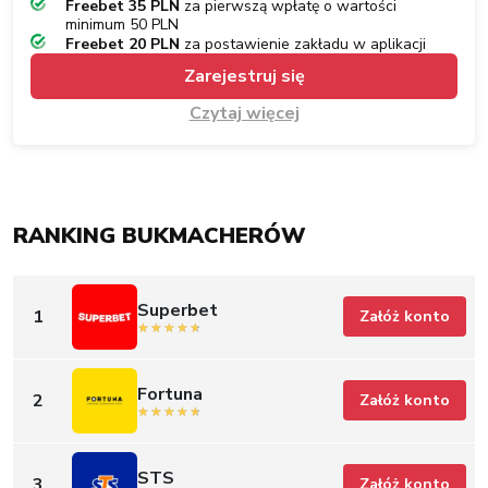
Freebet 35 PLN
za pierwszą wpłatę o wartości
minimum 50 PLN
Freebet 20 PLN
za postawienie zakładu w aplikacji
Zarejestruj się
Czytaj więcej
RANKING BUKMACHERÓW
Superbet
1
Załóż konto
Fortuna
2
Załóż konto
STS
3
Załóż konto