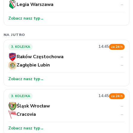
Legia Warszawa
–
Zobacz nasz typ
→
NA JUTRO
14:45
3. KOLEJKA
za 24 h
Raków Częstochowa
–
Zagłębie Lubin
–
Zobacz nasz typ
→
14:45
3. KOLEJKA
za 24 h
Śląsk Wrocław
–
Cracovia
–
Zobacz nasz typ
→