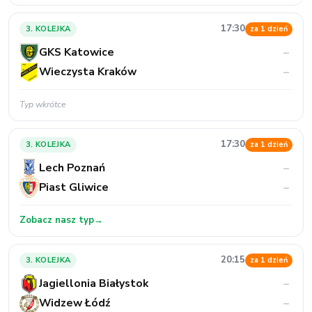
17:30
3. KOLEJKA
za 1 dzień
GKS Katowice
–
Wieczysta Kraków
–
Typ wkrótce
17:30
3. KOLEJKA
za 1 dzień
Lech Poznań
–
Piast Gliwice
–
Zobacz nasz typ
→
20:15
3. KOLEJKA
za 1 dzień
Jagiellonia Białystok
–
Widzew Łódź
–