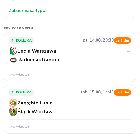
Zobacz nasz typ
→
NA WEEKEND
pt. 14.08, 20:30
4. KOLEJKA
za 6 dni
Legia Warszawa
–
Radomiak Radom
–
Typ wkrótce
sob. 15.08, 14:45
4. KOLEJKA
za 6 dni
Zagłębie Lubin
–
Śląsk Wrocław
–
Typ wkrótce