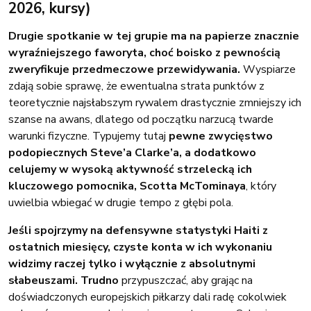
2026, kursy)
Drugie spotkanie w tej grupie ma na papierze znacznie
wyraźniejszego faworyta, choć boisko z pewnością
zweryfikuje przedmeczowe przewidywania.
Wyspiarze
zdają sobie sprawę, że ewentualna strata punktów z
teoretycznie najsłabszym rywalem drastycznie zmniejszy ich
szanse na awans, dlatego od początku narzucą twarde
warunki fizyczne. Typujemy tutaj
pewne zwycięstwo
podopiecznych Steve’a Clarke’a, a dodatkowo
celujemy w wysoką aktywność strzelecką ich
kluczowego pomocnika, Scotta McTominaya
, który
uwielbia wbiegać w drugie tempo z głębi pola.
Jeśli spojrzymy na defensywne statystyki Haiti z
ostatnich miesięcy, czyste konta w ich wykonaniu
widzimy raczej tylko i wyłącznie z absolutnymi
słabeuszami. Trudno
przypuszczać, aby grając na
doświadczonych europejskich piłkarzy dali radę cokolwiek