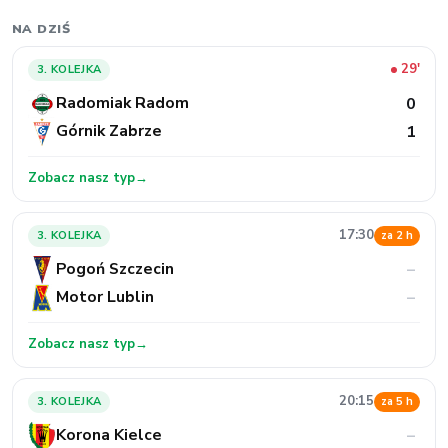
NA DZIŚ
29'
3. KOLEJKA
Radomiak Radom
0
Górnik Zabrze
1
Zobacz nasz typ
→
17:30
3. KOLEJKA
za 2 h
Pogoń Szczecin
–
Motor Lublin
–
Zobacz nasz typ
→
20:15
3. KOLEJKA
za 5 h
Korona Kielce
–