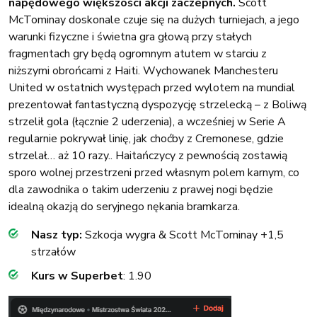
napędowego większości akcji zaczepnych.
Scott
McTominay doskonale czuje się na dużych turniejach, a jego
warunki fizyczne i świetna gra głową przy stałych
fragmentach gry będą ogromnym atutem w starciu z
niższymi obrońcami z Haiti. Wychowanek Manchesteru
United w ostatnich występach przed wylotem na mundial
prezentował fantastyczną dyspozycję strzelecką – z Boliwą
strzelił gola (łącznie 2 uderzenia), a wcześniej w Serie A
regularnie pokrywał linię, jak choćby z Cremonese, gdzie
strzelał… aż 10 razy.. Haitańczycy z pewnością zostawią
sporo wolnej przestrzeni przed własnym polem karnym, co
dla zawodnika o takim uderzeniu z prawej nogi będzie
idealną okazją do seryjnego nękania bramkarza.
Nasz typ:
Szkocja wygra & Scott McTominay +1,5
strzałów
Kurs w Superbet
: 1.90