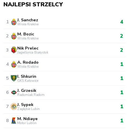
NAJLEPSI STRZELCY
J. Sanchez
4
1
Wisła Kraków
M. Bozic
2
2
Wisła Kraków
Nik Prelec
2
3
Jagiellonia Białystok
A. Rodado
1
4
Wisła Kraków
I. Shkurin
1
5
GKS Katowice
J. Grzesik
1
6
Radomiak Radom
J. Sypek
1
7
Zagłębie Lubin
M. Ndiaye
1
8
Motor Lublin