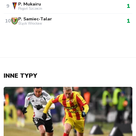
P. Mukairu
1
9
Pogoń Szczecin
P. Samiec-Talar
1
10
Śląsk Wrocław
INNE TYPY