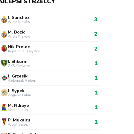
AJLEPSI STRZELCY
J. Sanchez
3
Wisła Kraków
M. Bozic
2
Wisła Kraków
Nik Prelec
2
Jagiellonia Białystok
I. Shkurin
1
GKS Katowice
J. Grzesik
1
Radomiak Radom
J. Sypek
1
Zagłębie Lubin
M. Ndiaye
1
Motor Lublin
P. Mukairu
1
Pogoń Szczecin