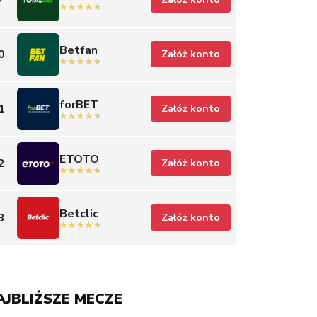
9
Betfan
0
Załóż konto
forBET
1
Załóż konto
ETOTO
2
Załóż konto
Betclic
3
Załóż konto
AJBLIŻSZE MECZE