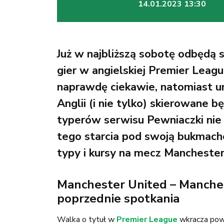
14.01.2023 13:30
Już w najbliższą sobotę odbędą s
gier w angielskiej Premier Leagu
naprawdę ciekawie, natomiast 
Anglii (i nie tylko) skierowane 
typerów serwisu Pewniaczki nie
tego starcia pod swoją bukmache
typy i kursy na mecz Manchester
Manchester United – Mancheste
poprzednie spotkania
Walka o tytuł w
Premier League
wkracza powo