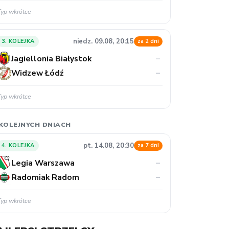
Typ wkrótce
niedz. 09.08, 20:15
3. KOLEJKA
za 2 dni
Jagiellonia Białystok
–
Widzew Łódź
–
Typ wkrótce
KOLEJNYCH DNIACH
pt. 14.08, 20:30
4. KOLEJKA
za 7 dni
Legia Warszawa
–
Radomiak Radom
–
Typ wkrótce