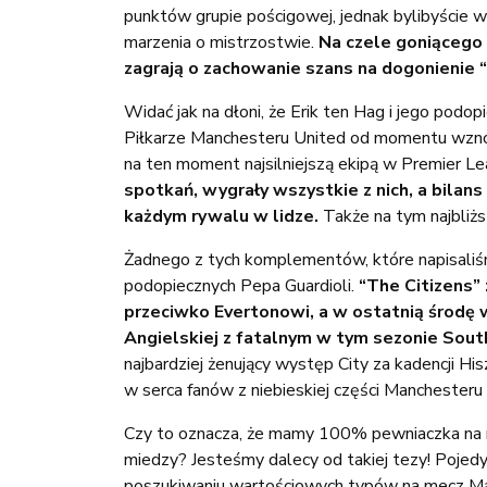
punktów grupie pościgowej, jednak bylibyście w
marzenia o mistrzostwie.
Na czele goniącego 
zagrają o zachowanie szans na dogonienie 
Widać jak na dłoni, że Erik ten Hag i jego podo
Piłkarze Manchesteru United od momentu wznow
na ten moment najsilniejszą ekipą w Premier L
spotkań, wygrały wszystkie z nich, a bilan
każdym rywalu w lidze.
Także na tym najbliż
Żadnego z tych komplementów, które napisaliśm
podopiecznych Pepa Guardioli.
“The Citizens”
przeciwko Evertonowi, a w ostatnią środę 
Angielskiej z fatalnym w tym sezonie Sou
najbardziej żenujący występ City za kadencji H
w serca fanów z niebieskiej części Manchesteru
Czy to oznacza, że mamy 100% pewniaczka na n
miedzy? Jesteśmy dalecy od takiej tezy! Pojed
poszukiwaniu wartościowych typów na mecz Ma