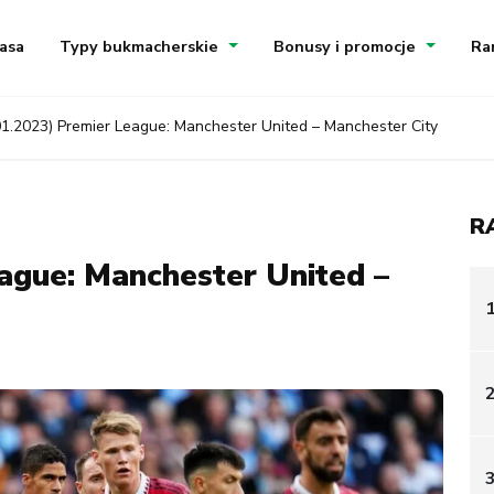
asa
Typy bukmacherskie
Bonusy i promocje
Ra
01.2023) Premier League: Manchester United – Manchester City
R
ague: Manchester United –