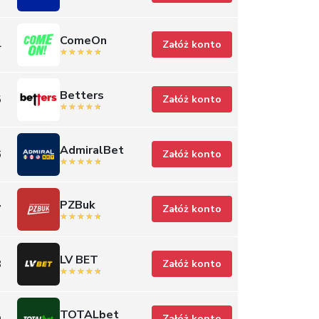
ComeOn
4
Załóż konto
Betters
5
Załóż konto
AdmiralBet
6
Załóż konto
PZBuk
7
Załóż konto
LV BET
8
Załóż konto
TOTALbet
Załóż konto