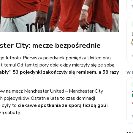
ter City: mecze bezpośrednie
go futbolu. Pierwszy pojedynek pomiędzy United oraz
at temu! Od tamtej pory obie ekipy mierzyły się ze sobą
y”, 53 pojedynki zakończyły się remisem, a 58 razy
W 
ów na mecz Manchester United – Manchester City
ych pojedynków. Ostatnie lata to czas dominacji
j były to
ciekawe spotkania ze sporą liczbą goli
i
zą sobotę.