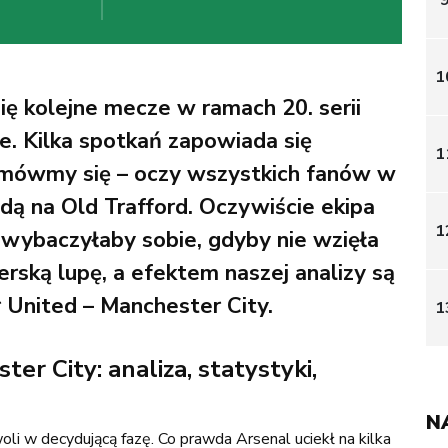
1
ię kolejne mecze w ramach 20. serii
e. Kilka spotkań zapowiada się
1
umówmy się – oczy wszystkich fanów w
będą na Old Trafford. Oczywiście ekipa
1
 wybaczyłaby sobie, gdyby nie wzięła
rską lupę, a efektem naszej analizy są
 United – Manchester City.
1
r City: analiza, statystyki,
N
li w decydującą fazę. Co prawda Arsenal uciekł na kilka