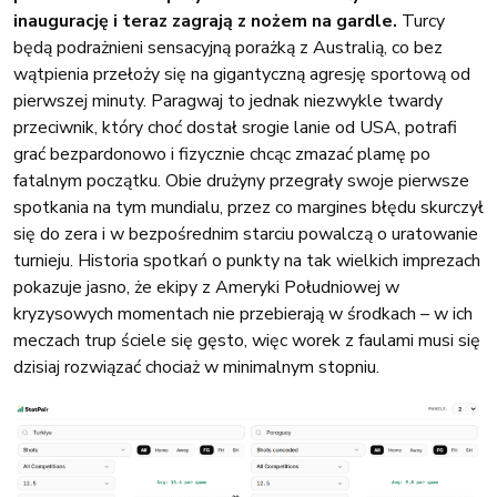
inaugurację i teraz zagrają z nożem na gardle.
Turcy
będą podrażnieni sensacyjną porażką z Australią, co bez
wątpienia przełoży się na gigantyczną agresję sportową od
pierwszej minuty. Paragwaj to jednak niezwykle twardy
przeciwnik, który choć dostał srogie lanie od USA, potrafi
grać bezpardonowo i fizycznie chcąc zmazać plamę po
fatalnym początku. Obie drużyny przegrały swoje pierwsze
spotkania na tym mundialu, przez co margines błędu skurczył
się do zera i w bezpośrednim starciu powalczą o uratowanie
turnieju. Historia spotkań o punkty na tak wielkich imprezach
pokazuje jasno, że ekipy z Ameryki Południowej w
kryzysowych momentach nie przebierają w środkach – w ich
meczach trup ściele się gęsto, więc worek z faulami musi się
dzisiaj rozwiązać chociaż w minimalnym stopniu.