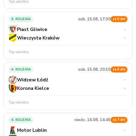
Typ wkrótce
sob. 15.08, 17:30
4. KOLEJKA
za 6 dni
Piast Gliwice
–
Wieczysta Kraków
–
Typ wkrótce
sob. 15.08, 20:15
4. KOLEJKA
za 6 dni
Widzew Łódź
–
Korona Kielce
–
Typ wkrótce
niedz. 16.08, 14:45
4. KOLEJKA
za 7 dni
Motor Lublin
–