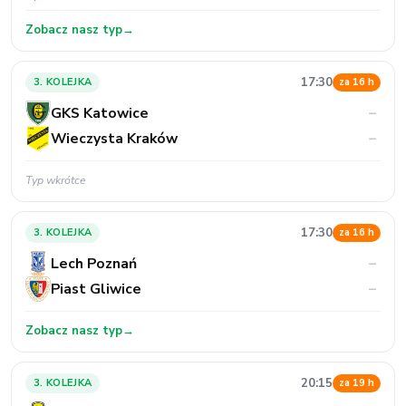
Zobacz nasz typ
→
17:30
3. KOLEJKA
za 16 h
GKS Katowice
–
Wieczysta Kraków
–
Typ wkrótce
17:30
3. KOLEJKA
za 16 h
Lech Poznań
–
Piast Gliwice
–
Zobacz nasz typ
→
20:15
3. KOLEJKA
za 19 h