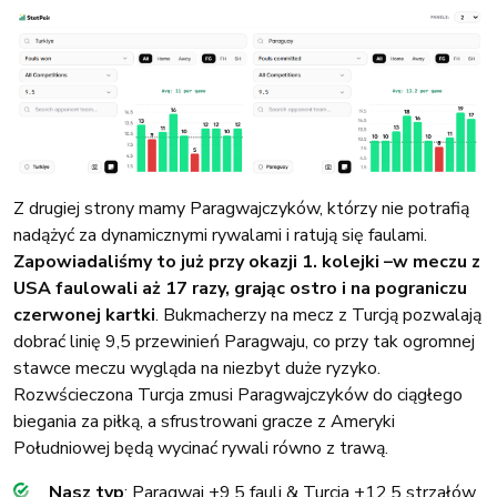
Z drugiej strony mamy Paragwajczyków, którzy nie potrafią
nadążyć za dynamicznymi rywalami i ratują się faulami.
Zapowiadaliśmy to już przy okazji 1. kolejki –w meczu z
USA faulowali aż 17 razy, grając ostro i na pograniczu
czerwonej kartki
. Bukmacherzy na mecz z Turcją pozwalają
dobrać linię 9,5 przewinień Paragwaju, co przy tak ogromnej
stawce meczu wygląda na niezbyt duże ryzyko.
Rozwścieczona Turcja zmusi Paragwajczyków do ciągłego
biegania za piłką, a sfrustrowani gracze z Ameryki
Południowej będą wycinać rywali równo z trawą.
Nasz typ
: Paragwaj +9,5 fauli & Turcja +12,5 strzałów