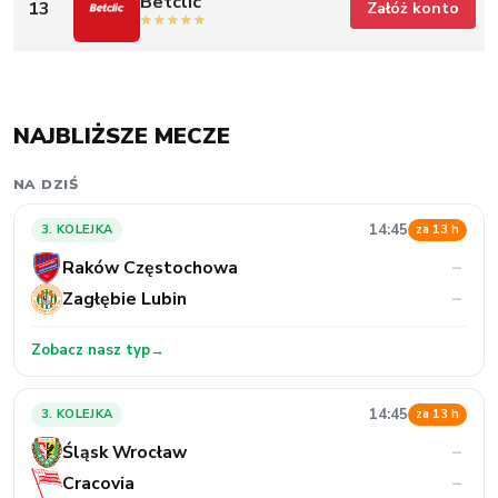
Betclic
13
Załóż konto
NAJBLIŻSZE MECZE
NA DZIŚ
14:45
3. KOLEJKA
za 13 h
Raków Częstochowa
–
Zagłębie Lubin
–
Zobacz nasz typ
→
14:45
3. KOLEJKA
za 13 h
Śląsk Wrocław
–
Cracovia
–