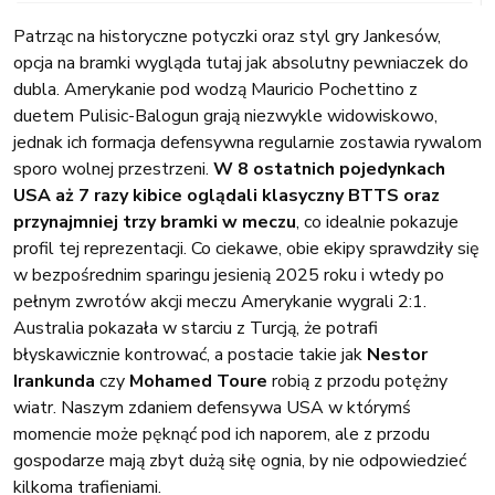
Patrząc na historyczne potyczki oraz styl gry Jankesów,
opcja na bramki wygląda tutaj jak absolutny pewniaczek do
dubla. Amerykanie pod wodzą Mauricio Pochettino z
duetem Pulisic-Balogun grają niezwykle widowiskowo,
jednak ich formacja defensywna regularnie zostawia rywalom
sporo wolnej przestrzeni.
W 8 ostatnich pojedynkach
USA aż 7 razy kibice oglądali klasyczny BTTS oraz
przynajmniej trzy bramki w meczu
, co idealnie pokazuje
profil tej reprezentacji. Co ciekawe, obie ekipy sprawdziły się
w bezpośrednim sparingu jesienią 2025 roku i wtedy po
pełnym zwrotów akcji meczu Amerykanie wygrali 2:1.
Australia pokazała w starciu z Turcją, że potrafi
błyskawicznie kontrować, a postacie takie jak
Nestor
Irankunda
czy
Mohamed Toure
robią z przodu potężny
wiatr. Naszym zdaniem defensywa USA w którymś
momencie może pęknąć pod ich naporem, ale z przodu
gospodarze mają zbyt dużą siłę ognia, by nie odpowiedzieć
kilkoma trafieniami.