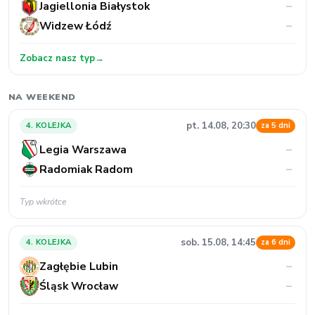
Jagiellonia Białystok
–
Widzew Łódź
–
Zobacz nasz typ
→
NA WEEKEND
pt. 14.08, 20:30
4. KOLEJKA
za 5 dni
Legia Warszawa
–
Radomiak Radom
–
Typ wkrótce
sob. 15.08, 14:45
4. KOLEJKA
za 6 dni
Zagłębie Lubin
–
Śląsk Wrocław
–