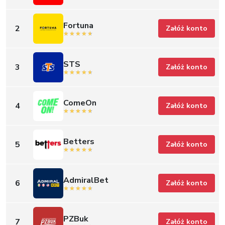
Fortuna
2
Załóż konto
STS
3
Załóż konto
ComeOn
4
Załóż konto
Betters
5
Załóż konto
AdmiralBet
6
Załóż konto
PZBuk
7
Załóż konto