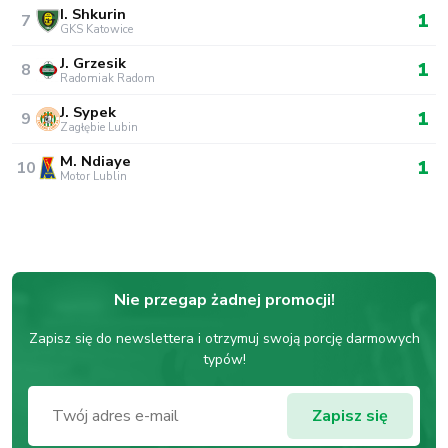
I. Shkurin
1
7
GKS Katowice
J. Grzesik
1
8
Radomiak Radom
J. Sypek
1
9
Zagłębie Lubin
M. Ndiaye
1
10
Motor Lublin
Nie przegap żadnej promocji!
Zapisz się do newslettera i otrzymuj swoją porcję darmowych
typów!