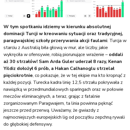
W tym spotkaniu idziemy w kierunku absolutnej
dominacji Turcji w kreowaniu sytuacji oraz tradycyjnej,
paragwajskiej szkoły przerywania akcji faulami
. Turcja w
starciu z Australią biła głową w mur, ale liczby, jakie
wykręciła w ofensywie, robią piorunujące wrażenie –
oddali
aż 30 strzałów! Sam Arda Guler uderzał 8 razy, Kenan
Yildiz dołożył 6 prób, a Hakan Calhanoglu strzelał
pięciokrotnie
, co pokazuje, że w tej ekipie ma kto kropnąć z
każdej pozycji. Turecka kadra linię 12,5 strzału pokrywała z
nawiązką w przedmundialowych sparingach oraz w połowie
meczów eliminacyjnych, a teraz, grając z fatalnie
zorganizowanym Paragwajem, ta linia powinna pęknąć
jeszcze przed przerwą. Uważamy, że gwiazdy z
najmocniejszych europejskich lig od początku zepchną rywali
do głębokiej defensywy.