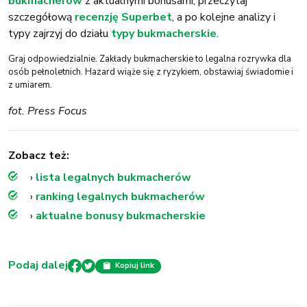
bukmacherów
z aktualnymi bonusami, przeczytaj
szczegółową
recenzję Superbet
, a po kolejne analizy i
typy zajrzyj do działu
typy bukmacherskie
.
Graj odpowiedzialnie. Zakłady bukmacherskie to legalna rozrywka dla
osób pełnoletnich. Hazard wiąże się z ryzykiem, obstawiaj świadomie i
z umiarem.
fot. Press Focus
Zobacz też:
›
lista legalnych bukmacherów
›
ranking legalnych bukmacherów
›
aktualne bonusy bukmacherskie
Podaj dalej
Kopiuj link