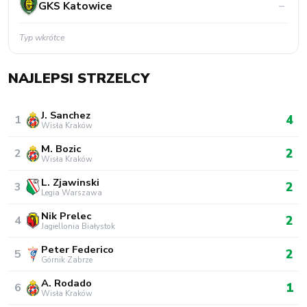
GKS Katowice
–
Typ wkrótce
NAJLEPSI STRZELCY
J. Sanchez
4
1
Wisła Kraków
M. Bozic
2
2
Wisła Kraków
L. Zjawinski
2
3
Legia Warszawa
Nik Prelec
2
4
Jagiellonia Białystok
Peter Federico
2
5
Górnik Zabrze
A. Rodado
1
6
Wisła Kraków