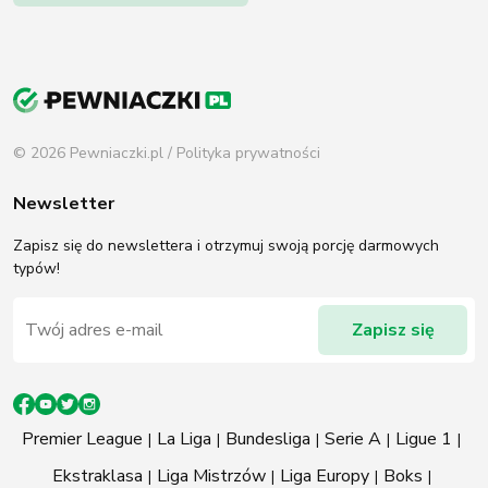
© 2026 Pewniaczki.pl /
Polityka prywatności
Newsletter
Zapisz się do newslettera i otrzymuj swoją porcję darmowych
typów!
Premier League
La Liga
Bundesliga
Serie A
Ligue 1
Ekstraklasa
Liga Mistrzów
Liga Europy
Boks