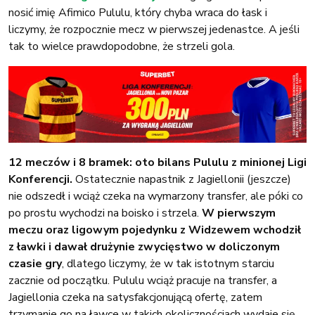
nosić imię Afimico Pululu, który chyba wraca do łask i
liczymy, że rozpocznie mecz w pierwszej jedenastce. A jeśli
tak to wielce prawdopodobne, że strzeli gola.
12 meczów i 8 bramek: oto bilans Pululu z minionej Ligi
Konferencji.
Ostatecznie napastnik z Jagiellonii (jeszcze)
nie odszedł i wciąż czeka na wymarzony transfer, ale póki co
po prostu wychodzi na boisko i strzela.
W pierwszym
meczu oraz ligowym pojedynku z Widzewem wchodził
z ławki i dawał drużynie zwycięstwo w doliczonym
czasie gry
, dlatego liczymy, że w tak istotnym starciu
zacznie od początku. Pululu wciąż pracuje na transfer, a
Jagiellonia czeka na satysfakcjonującą ofertę, zatem
trzymanie go na ławce w takich okolicznościach wydaje się