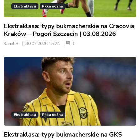
Ekstraklasa
Piłka nożna
Ekstraklasa: typy bukmacherskie na Cracovia
Kraków – Pogoń Szczecin | 03.08.2026
Kamil R.
30.07.2026 15:24
0
Ekstraklasa
Piłka nożna
Ekstraklasa: typy bukmacherskie na GKS