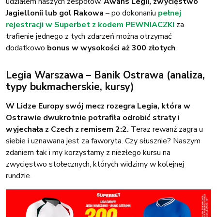
udziałem naszych zespołów.
Awans Legii, zwycięstwo
Jagiellonii lub gol Rakowa
– po dokonaniu
pełnej
rejestracji w Superbet z kodem PEWNIACZKI
za
trafienie jednego z tych zdarzeń można otrzymać
dodatkowo
bonus w wysokości aż 300 złotych
.
Legia Warszawa – Banik Ostrawa (analiza,
typy bukmacherskie, kursy)
W Lidze Europy swój mecz rozegra Legia, która w
Ostrawie dwukrotnie potrafiła odrobić straty i
wyjechała z Czech z remisem 2:2.
Teraz rewanż zagra u
siebie i uznawana jest za faworyta. Czy słusznie? Naszym
zdaniem tak i my korzystamy z niezłego kursu na
zwycięstwo stołecznych, których widzimy w kolejnej
rundzie.