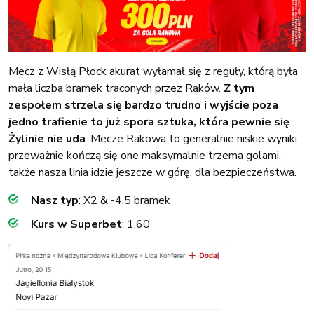
Mecz z Wisłą Płock akurat wyłamał się z reguły, którą była
mała liczba bramek traconych przez Raków.
Z tym
zespołem strzela się bardzo trudno i wyjście poza
jedno trafienie to już spora sztuka, która pewnie się
Żylinie nie uda
. Mecze Rakowa to generalnie niskie wyniki
przeważnie kończą się one maksymalnie trzema golami,
także nasza linia idzie jeszcze w górę, dla bezpieczeństwa.
Nasz typ
: X2 & -4,5 bramek
Kurs w Superbet
: 1.60