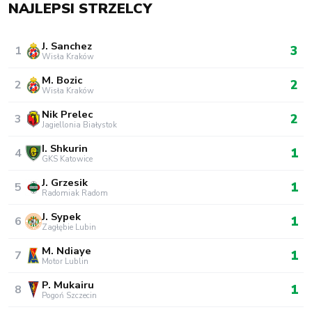
NAJLEPSI STRZELCY
J. Sanchez
3
1
Wisła Kraków
M. Bozic
2
2
Wisła Kraków
Nik Prelec
2
3
Jagiellonia Białystok
I. Shkurin
1
4
GKS Katowice
J. Grzesik
1
5
Radomiak Radom
J. Sypek
1
6
Zagłębie Lubin
M. Ndiaye
1
7
Motor Lublin
P. Mukairu
1
8
Pogoń Szczecin