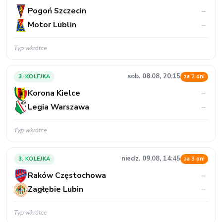
Pogoń Szczecin
–
Motor Lublin
–
Typ wkrótce
sob. 08.08, 20:15
3. KOLEJKA
za 2 dni
Korona Kielce
–
Legia Warszawa
–
Typ wkrótce
niedz. 09.08, 14:45
3. KOLEJKA
za 3 dni
Raków Częstochowa
–
Zagłębie Lubin
–
Typ wkrótce