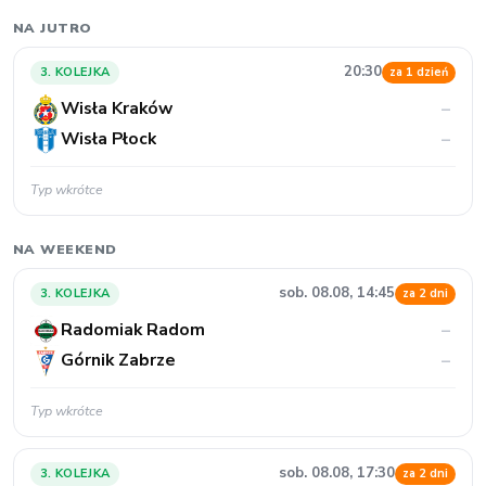
NA JUTRO
20:30
3. KOLEJKA
za 1 dzień
Wisła Kraków
–
Wisła Płock
–
Typ wkrótce
NA WEEKEND
sob. 08.08, 14:45
3. KOLEJKA
za 2 dni
Radomiak Radom
–
Górnik Zabrze
–
Typ wkrótce
sob. 08.08, 17:30
3. KOLEJKA
za 2 dni