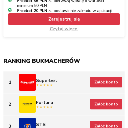
Freebet 35 PLN
za pierwszą wpłatę o wartości
minimum 50 PLN
Freebet 20 PLN
za postawienie zakładu w aplikacji
Zarejestruj się
Czytaj więcej
RANKING BUKMACHERÓW
Superbet
1
Załóż konto
Fortuna
2
Załóż konto
STS
3
Załóż konto