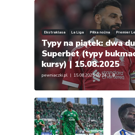
Ekstraklasa
La Liga
Piłka nożna
Premier L
Typy na piątek: dwa d
Superbet (typy bukmac
kursy) | 15.08.2025
pewniaczki.pl
15.08.2025 09:24
0