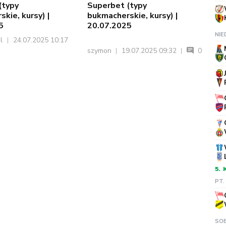
(typy
Superbet (typy
kie, kursy) |
bukmacherskie, kursy) |
5
20.07.2025
NIE
pl
24.07.2025 10:17
szymon
19.07.2025 09:32
0
5.
PT.
SOB