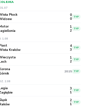
 KOLEJKA
 31.07
Wisła Płock
0
TYP
0
Widzew
Motor
1
TYP
2
Jagiellonia
. 1.08
Piast
4
TYP
3
Wisła Kraków
Wieczysta
1
TYP
2
Lech
Korona
20:15
TYP
Górnik
DZ. 2.08
Legia
3
TYP
1
Zagłębie
Śląsk
2
TYP
1
Raków