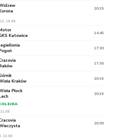
Widzew
20:15
Korona
DZ. 16.08
Motor
14:45
GKS Katowice
Jagiellonia
17:30
Pogoń
Cracovia
17:30
Raków
Górnik
20:15
Wisła Kraków
Wisła Płock
20:15
Lech
 KOLEJKA
 21.08
Cracovia
20:30
Wieczysta
. 22.08