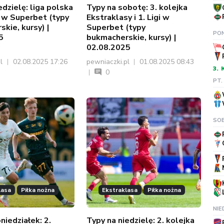
edzielę: liga polska
Typy na sobotę: 3. kolejka
a w Superbet (typy
Ekstraklasy i 1. Ligi w
kie, kursy) |
Superbet (typy
PON
5
bukmacherskie, kursy) |
02.08.2025
pl
02.08.2025 17:26
pewniaczki.pl
01.08.2025 08:43
3.
0
PT.
SOB
lasa
Piłka nożna
Ekstraklasa
Piłka nożna
NIE
niedziałek: 2.
Typy na niedzielę: 2. kolejka