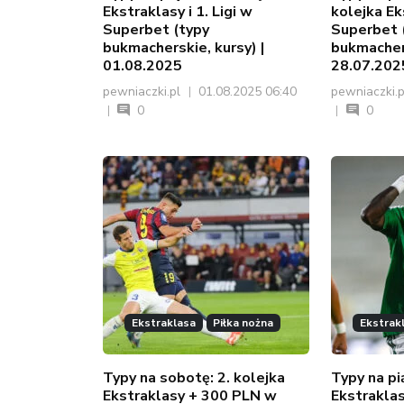
Ekstraklasy i 1. Ligi w
kolejka Eks
Superbet (typy
Superbet 
bukmacherskie, kursy) |
bukmachers
01.08.2025
28.07.202
pewniaczki.pl
01.08.2025 06:40
pewniaczki.
0
0
Ekstraklasa
Piłka nożna
Ekstrak
Typy na sobotę: 2. kolejka
Typy na pi
Ekstraklasy + 300 PLN w
Ekstraklasy