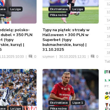
1
lasa
La Liga
Ekstraklasa
La Liga
1
żna
Piłka nożna
1
1
edzielę: polsko-
Typy na piątek: strzały w
i dubel + 350 PLN
Halloween + 300 PLN w
1
t (typy
Superbet (typy
kie, kursy) |
bukmacherskie, kursy) |
1
5
31.10.2025
1
.11.2025 10:33
0
szymon
30.10.2025 12:31
0
Tab
T
1.
PT.
Ekstraklasa
Ligue 1
lasa
La Liga
Piłka nożna