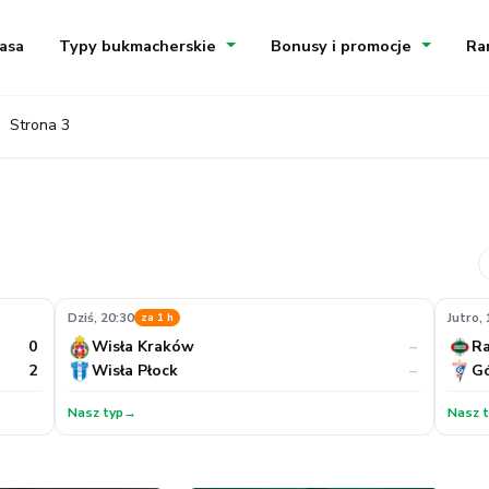
asa
Typy bukmacherskie
Bonusy i promocje
Ra
Strona 3
Dziś, 20:30
Jutro,
za 1 h
0
–
Wisła Kraków
R
2
–
Wisła Płock
Gó
Nasz typ
→
Nasz 