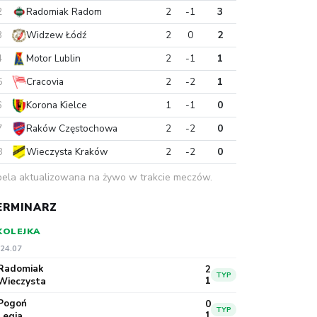
2
Radomiak Radom
2
-1
3
3
Widzew Łódź
2
0
2
4
Motor Lublin
2
-1
1
5
Cracovia
2
-2
1
6
Korona Kielce
1
-1
0
7
Raków Częstochowa
2
-2
0
8
Wieczysta Kraków
2
-2
0
ela aktualizowana na żywo w trakcie meczów.
ERMINARZ
 KOLEJKA
 24.07
Radomiak
2
TYP
1
Wieczysta
Pogoń
0
TYP
1
Legia