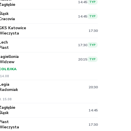
14:45
TYP
Zagłębie
Śląsk
14:45
TYP
Cracovia
GKS Katowice
17:30
Wieczysta
Lech
17:30
TYP
Piast
Jagiellonia
20:15
TYP
Widzew
 KOLEJKA
 14.08
Legia
20:30
Radomiak
. 15.08
Zagłębie
14:45
Śląsk
Piast
17:30
Wieczysta