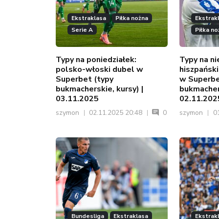
Ekstraklasa
Piłka nożna
Ekstrak
Serie A
Piłka no
Typy na poniedziałek:
Typy na ni
polsko-włoski dubel w
hiszpańsk
Superbet (typy
w Superbe
bukmacherskie, kursy) |
bukmachers
03.11.2025
02.11.202
szymon
02.11.2025 20:48
0
szymon
01
Bundesliga
Ekstraklasa
Ekstrak