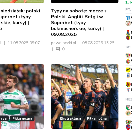
2.
PT.
niedziałek: polski
Typy na sobotę: mecze z
uperbet (typy
Polski, Anglii i Belgii w
kie, kursy) |
Superbet (typy
5
bukmacherskie, kursy) |
09.08.2025
pl
11.08.2025 09:07
pewniaczki.pl
08.08.2025 13:25
SOB
0
NIE
lasa
Piłka nożna
Ekstraklasa
Piłka nożna