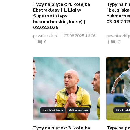
Typy na piątek: 4. kolejka
Typy na ni
Ekstraklasy i 1. Ligi w
i belgijsk
Superbet (typy
bukmachers
bukmacherskie, kursy) |
03.08.202
08.08.2025
pewniaczki.pl
07.08.2025 16:06
pewniaczki.
0
0
Ekstraklasa
Piłka nożna
Ekstrak
Typy na piątek: 3. kolejka
Typy na po