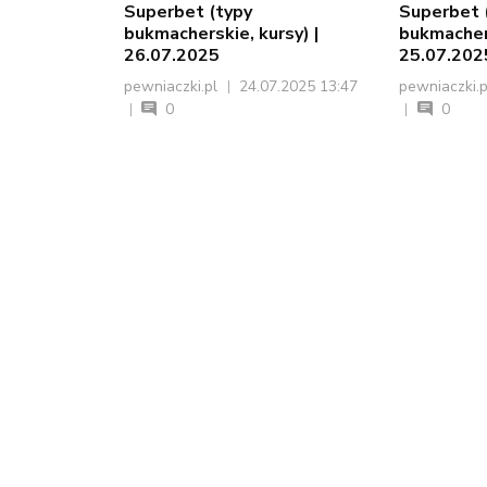
Superbet (typy
Superbet 
bukmacherskie, kursy) |
bukmachers
26.07.2025
25.07.202
pewniaczki.pl
24.07.2025 13:47
pewniaczki.
0
0