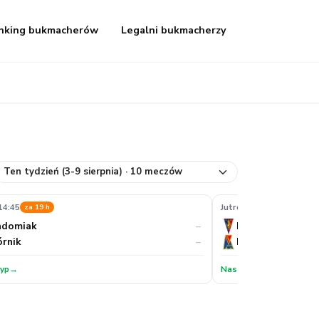
nking bukmacherów
Legalni bukmacherzy
 14:45
Jutro, 17:30
za 19 h
za 22 h
–
adomiak
Pogoń
–
rnik
Motor
typ
→
Nasz typ
→