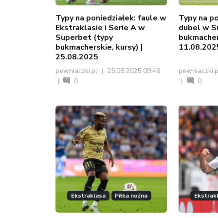
Typy na poniedziałek: faule w
Typy na po
Ekstraklasie i Serie A w
dubel w S
Superbet (typy
bukmachers
bukmacherskie, kursy) |
11.08.202
25.08.2025
pewniaczki.pl
25.08.2025 09:46
pewniaczki.
0
0
Ekstraklasa
Piłka nożna
Ekstrak