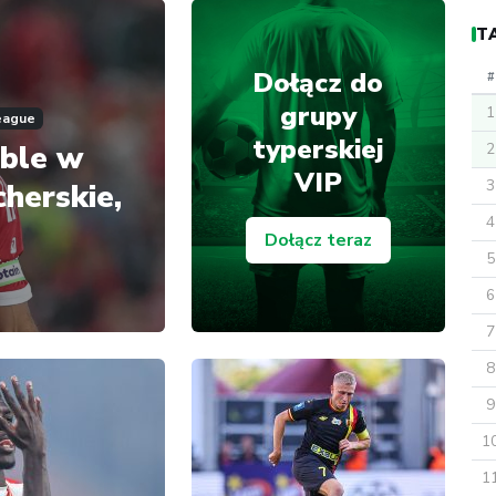
T
Dołącz do
#
grupy
1
eague
typerskiej
uble w
2
VIP
3
herskie,
4
Dołącz teraz
5
6
7
8
9
1
1