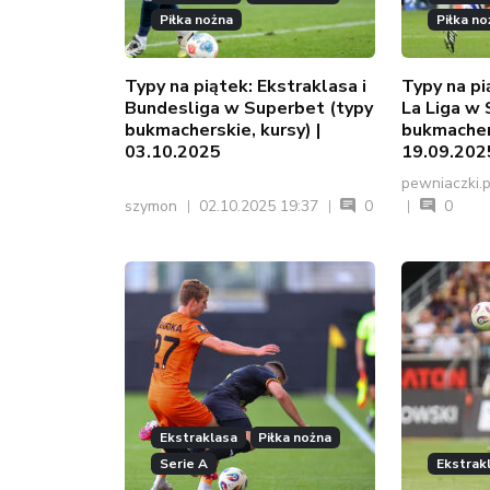
Piłka nożna
Piłka no
Typy na piątek: Ekstraklasa i
Typy na pi
Bundesliga w Superbet (typy
La Liga w
bukmacherskie, kursy) |
bukmachers
03.10.2025
19.09.202
pewniaczki.
szymon
02.10.2025 19:37
0
0
Ekstraklasa
Piłka nożna
Serie A
Ekstrak