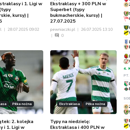
traklasy i 1. Ligi w
Ekstraklasy + 300 PLN w
(typy
Superbet (typy
kie, kursy) |
bukmacherskie, kursy) |
5
27.07.2025
pl
28.07.2025 09:02
pewniaczki.pl
26.07.2025 13:10
0
4.
PT.
SOB
lasa
Piłka nożna
Ekstraklasa
Piłka nożna
ątek: 2. kolejka
Typy na niedzielę:
 i 1. Ligi w
Ekstraklasa i 400 PLN w