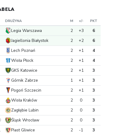
ABELA
DRUŻYNA
M
+/-
PKT
Legia Warszawa
2
+3
6
Jagiellonia Białystok
2
+2
6
Lech Poznań
2
+1
4
Wisła Płock
2
+1
4
GKS Katowice
2
+1
3
Górnik Zabrze
1
+1
3
Pogoń Szczecin
2
+1
3
Wisła Kraków
2
0
3
Zagłębie Lubin
2
0
3
0
Śląsk Wrocław
2
0
3
1
Piast Gliwice
2
-1
3