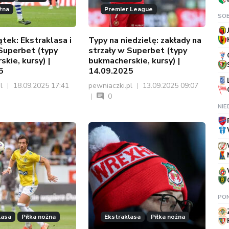
żna
Premier League
SOB
ątek: Ekstraklasa i
Typy na niedzielę: zakłady na
 Superbet (typy
strzały w Superbet (typy
kie, kursy) |
bukmacherskie, kursy) |
5
14.09.2025
pl
18.09.2025 17:41
pewniaczki.pl
13.09.2025 09:07
0
NIE
PON
lasa
Piłka nożna
Ekstraklasa
Piłka nożna