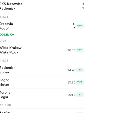
GKS Katowice
3
1
Radomiak
. 3.08
Cracovia
0
TYP
2
Pogoń
 KOLEJKA
 7.08
Wisła Kraków
20:30
TYP
Wisła Płock
. 8.08
Radomiak
14:45
TYP
Górnik
Pogoń
17:30
TYP
Motor
Korona
20:15
TYP
Legia
DZ. 9.08
Raków