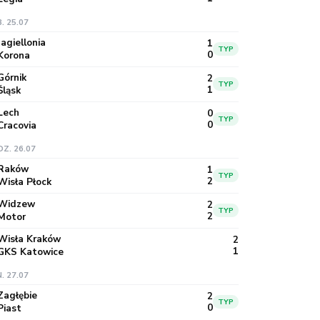
. 25.07
Jagiellonia
1
TYP
0
Korona
Górnik
2
TYP
1
Śląsk
Lech
0
TYP
0
Cracovia
DZ. 26.07
Raków
1
TYP
2
Wisła Płock
Widzew
2
TYP
2
Motor
Wisła Kraków
2
1
GKS Katowice
. 27.07
Zagłębie
2
TYP
0
Piast