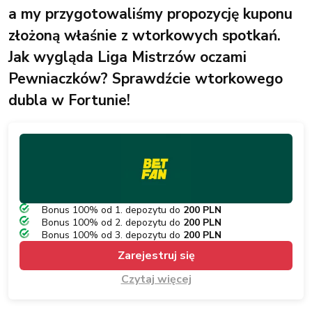
a my przygotowaliśmy propozycję kuponu
złożoną właśnie z wtorkowych spotkań.
Jak wygląda Liga Mistrzów oczami
Pewniaczków? Sprawdźcie wtorkowego
dubla w Fortunie!
Bonus 100% od 1. depozytu do
200 PLN
Bonus 100% od 2. depozytu do
200 PLN
Bonus 100% od 3. depozytu do
200 PLN
Zarejestruj się
Czytaj więcej