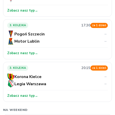
Zobacz nasz typ
→
17:30
3. KOLEJKA
za 1 dzień
Pogoń Szczecin
–
Motor Lublin
–
Zobacz nasz typ
→
20:15
3. KOLEJKA
za 1 dzień
Korona Kielce
–
Legia Warszawa
–
Zobacz nasz typ
→
NA WEEKEND