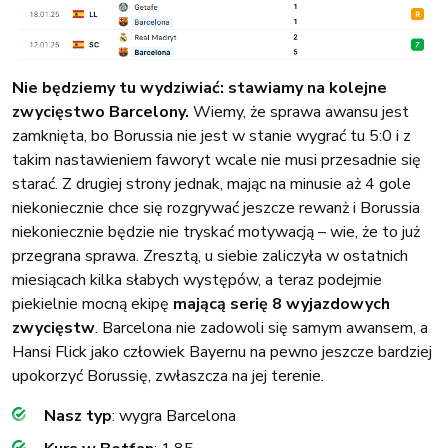
Nie będziemy tu wydziwiać: stawiamy na kolejne
zwycięstwo Barcelony.
Wiemy, że sprawa awansu jest
zamknięta, bo Borussia nie jest w stanie wygrać tu 5:0 i z
takim nastawieniem faworyt wcale nie musi przesadnie się
starać. Z drugiej strony jednak, mając na minusie aż 4 gole
niekoniecznie chce się rozgrywać jeszcze rewanż i Borussia
niekoniecznie będzie nie tryskać motywacją – wie, że to już
przegrana sprawa. Zresztą, u siebie zaliczyła w ostatnich
miesiącach kilka słabych występów, a teraz podejmie
piekielnie mocną ekipę
mającą serię 8 wyjazdowych
zwycięstw
. Barcelona nie zadowoli się samym awansem, a
Hansi Flick jako człowiek Bayernu na pewno jeszcze bardziej
upokorzyć Borussię, zwłaszcza na jej terenie.
Nasz typ
: wygra Barcelona