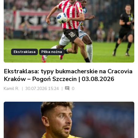
Ekstraklasa
Piłka nożna
Ekstraklasa: typy bukmacherskie na Cracovia
Kraków – Pogoń Szczecin | 03.08.2026
Kamil R.
30.07.2026 15:24
0