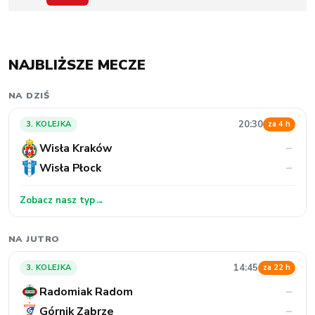
NAJBLIŻSZE MECZE
NA DZIŚ
20:30
3. KOLEJKA
za 4 h
Wisła Kraków
–
Wisła Płock
–
Zobacz nasz typ
→
NA JUTRO
14:45
3. KOLEJKA
za 22 h
Radomiak Radom
–
Górnik Zabrze
–