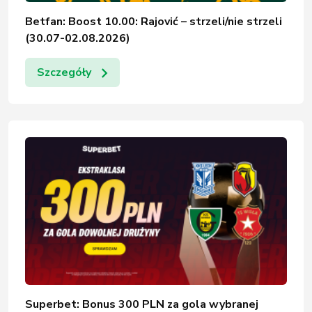
Betfan: Boost 10.00: Rajović – strzeli/nie strzeli
(30.07-02.08.2026)
Szczegóły
Superbet: Bonus 300 PLN za gola wybranej