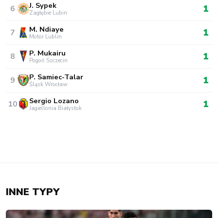
J. Sypek
1
6
Zagłębie Lubin
M. Ndiaye
1
7
Motor Lublin
P. Mukairu
1
8
Pogoń Szczecin
P. Samiec-Talar
1
9
Śląsk Wrocław
Sergio Lozano
1
10
Jagiellonia Białystok
INNE TYPY