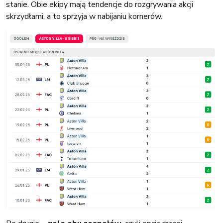
stanie. Obie ekipy mają tendencje do rozgrywania akcji
skrzydłami, a to sprzyja w nabijaniu kornerów.