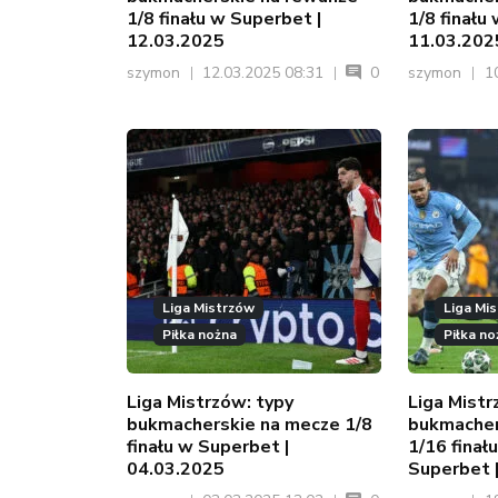
1/8 finału w Superbet |
1/8 finału
12.03.2025
11.03.202
szymon
12.03.2025 08:31
0
szymon
10
Liga Mistrzów
Liga Mi
Piłka nożna
Piłka no
Liga Mistrzów: typy
Liga Mistr
bukmacherskie na mecze 1/8
bukmacher
finału w Superbet |
1/16 finał
04.03.2025
Superbet 