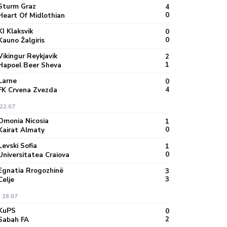
Sturm Graz
4
0
Heart Of Midlothian
KI Klaksvik
0
0
Kauno Žalgiris
Vikingur Reykjavik
2
1
Hapoel Beer Sheva
Larne
0
4
FK Crvena Zvezda
 22.07
Omonia Nicosia
1
0
Kairat Almaty
Levski Sofia
1
0
Universitatea Craiova
Egnatia Rrogozhinë
3
3
Celje
 28.07
KuPS
0
2
Sabah FA