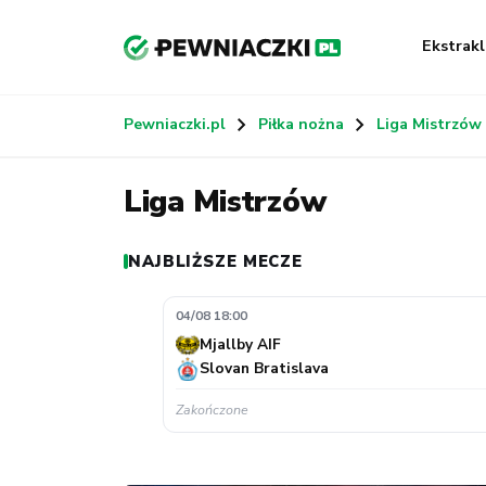
Ekstrakl
Pewniaczki.pl
Piłka nożna
Liga Mistrzów
Liga Mistrzów
NAJBLIŻSZE MECZE
04/08 18:00
Mjallby AIF
Slovan Bratislava
Zakończone