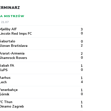
ERMINARZ
GA MISTRZÓW
 21.07
Mjallby AIF
3
0
Lincoln Red Imps FC
Saburtalo
0
2
Slovan Bratislava
Ararat-Armenia
2
0
Shamrock Rovers
Sabah FA
1
0
KuPS
Aarhus
1
4
Lech
Fenerbahçe
1
0
Górnik
FC Thun
1
1
Dinamo Zagreb