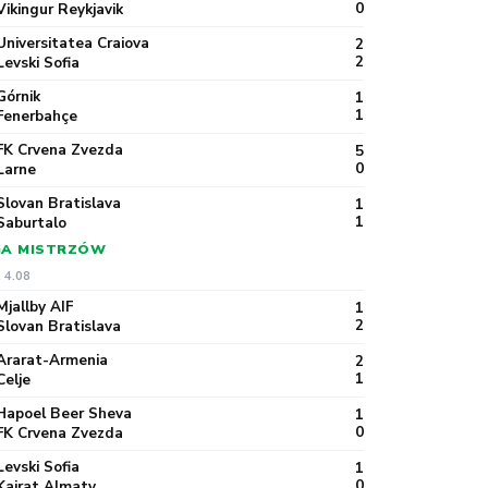
0
Vikingur Reykjavik
Universitatea Craiova
2
2
Levski Sofia
Górnik
1
1
Fenerbahçe
FK Crvena Zvezda
5
0
Larne
Slovan Bratislava
1
1
Saburtalo
GA MISTRZÓW
 4.08
Mjallby AIF
1
2
Slovan Bratislava
Ararat-Armenia
2
1
Celje
Hapoel Beer Sheva
1
0
FK Crvena Zvezda
Levski Sofia
1
0
Kairat Almaty