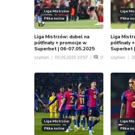
Liga Mistrzów
Liga Mi
Piłka nożna
Piłka no
Liga Mistrzów: dubel na
Liga Mistr
półfinały + promocje w
półfinały 
Superbet | 06-07.05.2025
Superbet 
szymon
05.05.2025 10:57
0
szymon
28
Liga Mistrzów
Liga Mi
Piłka nożna
Piłka no