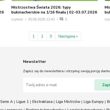
Mistrzostwa Świata 2026: typy
Mi
026
bukmacherskie na 1/16 finału | 02-03.07.2026
bu
szymon
30.06.2026 12:42
0
sz
1
2
3
Następna »
Newsletter
Zapisz się do newslettera i otrzymuj swoją porcję dar
Serie A
Ligue 1
Ekstraklasa
Liga Mistrzów
Liga Europy
B