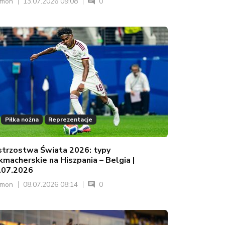
ymon
13.07.2026 09:08
0
Piłka nożna
Reprezentacje
strzostwa Świata 2026: typy
kmacherskie na Hiszpania – Belgia |
.07.2026
ymon
08.07.2026 08:14
0