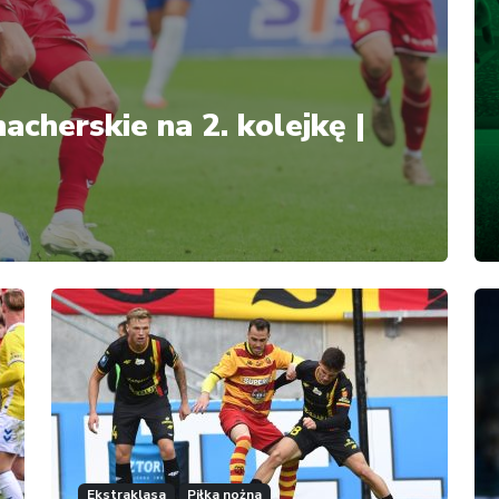
acherskie na 2. kolejkę |
Ekstraklasa
Piłka nożna