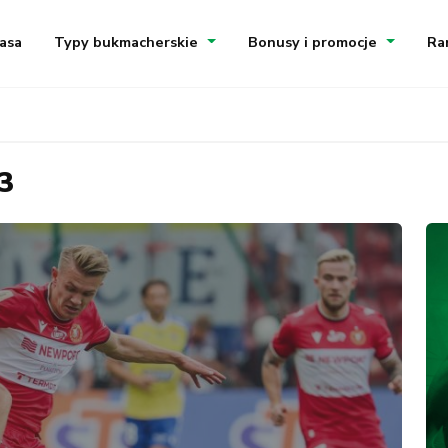
asa
Typy bukmacherskie
Bonusy i promocje
Ra
3