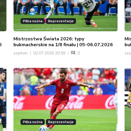
Piłka nożna
Reprezentacje
Mistrzostwa Świata 2026: typy
Mi
6
bukmacherskie na 1/8 finału | 05-06.07.2026
bu
szymon
02.07.2026 20:59
0
sz
Piłka nożna
Reprezentacje