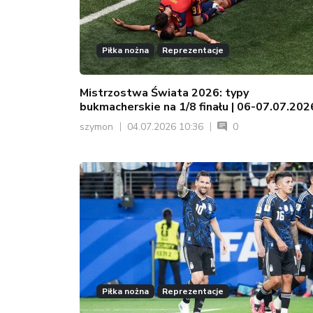
Piłka nożna
Reprezentacje
Mistrzostwa Świata 2026: typy
bukmacherskie na 1/8 finału | 06-07.07.202
szymon
04.07.2026 10:36
0
Piłka nożna
Reprezentacje