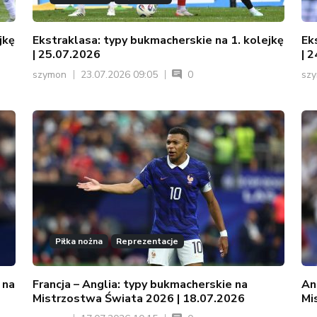
jkę
Ekstraklasa: typy bukmacherskie na 1. kolejkę
Ek
| 25.07.2026
| 
szymon
23.07.2026 09:05
0
sz
Piłka nożna
Reprezentacje
 na
Francja – Anglia: typy bukmacherskie na
An
Mistrzostwa Świata 2026 | 18.07.2026
Mi