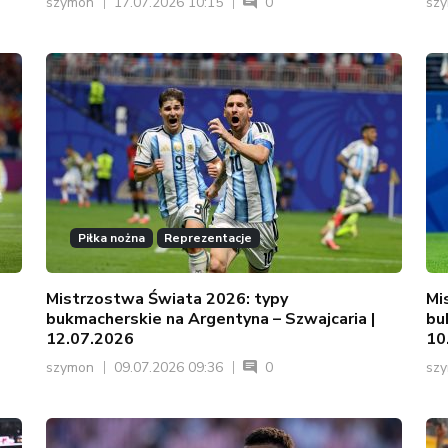
szymon
17.07.2026 10:15
0
sz
Piłka nożna
Reprezentacje
Mistrzostwa Świata 2026: typy
Mi
bukmacherskie na Argentyna – Szwajcaria |
bu
12.07.2026
10
szymon
09.07.2026 09:36
0
sz