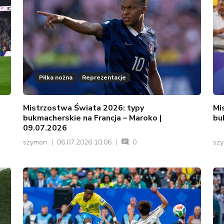
Piłka nożna
Reprezentacje
Mistrzostwa Świata 2026: typy
Mi
bukmacherskie na Francja – Maroko |
bu
09.07.2026
szymon
06.07.2026 10:06
0
sz