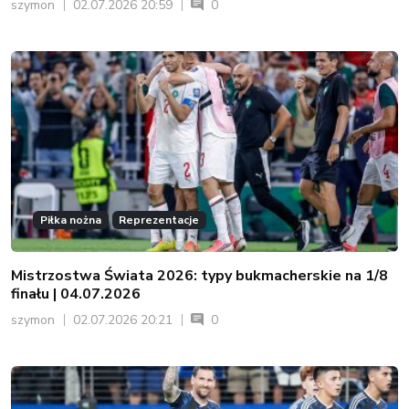
szymon
02.07.2026 20:59
0
Piłka nożna
Reprezentacje
Mistrzostwa Świata 2026: typy bukmacherskie na 1/8
finału | 04.07.2026
szymon
02.07.2026 20:21
0