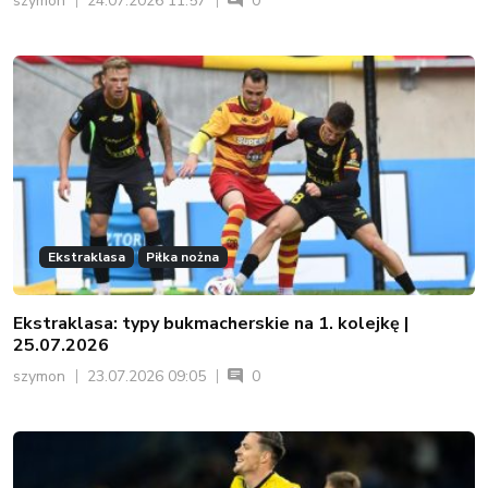
szymon
24.07.2026 11:57
0
Ekstraklasa
Piłka nożna
Ekstraklasa: typy bukmacherskie na 1. kolejkę |
25.07.2026
szymon
23.07.2026 09:05
0